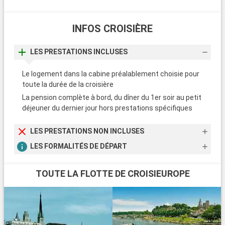
des cabines spacieuses et confortables, pourvues
d
d’équipements de grande qualité. En rentrant de vos escales,
l
INFOS CROISIÈRE
retrouvez des espaces dédiés entièrement à vos loisirs et à
V
votre bien-être. Plutôt sportif ? Les équipements modernes
vous permettent de vous dépenser un peu. Plutôt relaxation ?
LES PRESTATIONS INCLUSES
A
L'espace détente, le spa ou les salles de massages vous
M
offriront toute la détente dont vous avez besoin.
Le logement dans la cabine préalablement choisie pour
d
toute la durée de la croisière
d
Arrivée
Départ
Lagune de Venise
r
La pension complète à bord, du dîner du 1er soir au petit
20:00
---
v
déjeuner du dernier jour hors prestations spécifiques
v
L
LES PRESTATIONS NON INCLUSES
o
LES FORMALITÉS DE DÉPART
TOUTE LA FLOTTE DE CROISIEUROPE