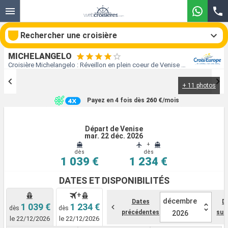
Rechercher une croisière
MICHELANGELO
Croisière Michelangelo : Réveillon en plein coeur de Venise au départ de Venise
+ 11 photos
Nos destinations
Payez en 4 fois dès
260 €
/mois
Mois de départ
Départ de Venise
mar. 22 déc. 2026
Ports
Compagnies
+
dès
dès
1 039 €
1 234 €
Rechercher
DATES ET DISPONIBILITÉS
+
décembre
Dates
D
1 039 €
1 234 €
dès
dès
précédentes
sui
2026
le 22/12/2026
le 22/12/2026