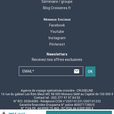
Séminaire / groupe
Blog Croisieres.fr
Réseaux Sociaux
Facebook
Youtube
Instagram
Pinterest
Newsletters
Recevez nos offres exclusives
EMAIL*
OK
Agence de voyage spécialisée croisière - CRUISELINE
16 rue du gabian Les flots bleus MC 98 000 Monaco SAM au Capital de 150 000 €
Contact tel : (00) 377 97 97 84 50
N° RCI: 05S04380 - Récépissé CCIN n°2007-01231/2007-01232
Garantie financière Groupama N° police 4000717380/0
N° TVA FR. 44 0000 70 465 - RC RSA de 4 000 000 €
© CRUISELINE 2026 - all rights reserved
260 € /nuit