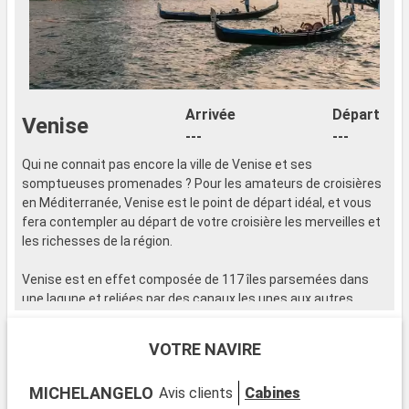
Arrivée
Départ
Venise
---
---
Qui ne connait pas encore la ville de Venise et ses
somptueuses promenades ? Pour les amateurs de croisières
en Méditerranée, Venise est le point de départ idéal, et vous
fera contempler au départ de votre croisière les merveilles et
les richesses de la région.
Venise est en effet composée de 117 îles parsemées dans
Q
une lagune et reliées par des canaux les unes aux autres.
s
Partir en croisière depuis Venise, c'est découvrir des
e
destinations uniques au monde, telles Santorin et les îles
f
VOTRE NAVIRE
grecques.
l
MICHELANGELO
Avis clients
Cabines
Comment ne pas rêver d'une croisière somptueuse dans la
V