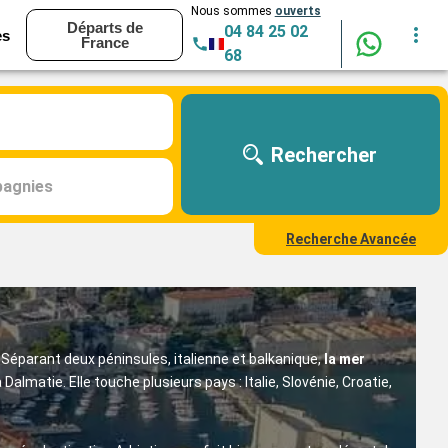
Nous sommes
ouverts
Départs de
04 84 25 02
es
France
68
Rechercher
agnies
Recherche Avancée
 Séparant deux péninsules, italienne et balkanique,
la mer
almatie. Elle touche plusieurs pays : Italie, Slovénie, Croatie,