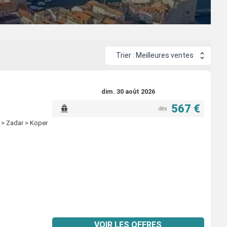
ersée destination Adriatique se fait bien souvent au départ de
Trier : Meilleures ventes
dim. 30 août 2026
567 €
dès
r > Zadar > Koper
VOIR LES OFFRES