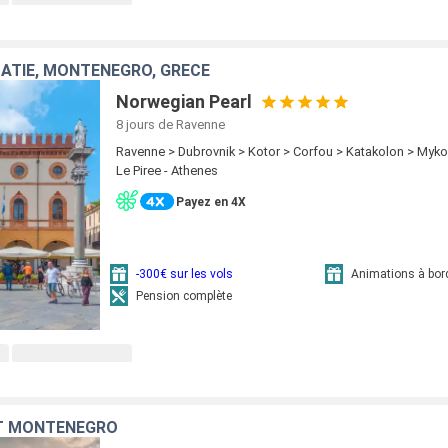
ROATIE, MONTÉNÉGRO, GRÈCE
Norwegian Pearl
8 jours
de Ravenne
Ravenne > Dubrovnik > Kotor > Corfou > Katakolon > Myko
Le Piree - Athenes
Payez en 4X
-300€ sur les vols
Animations à bor
Pension complète
ET MONTÉNÉGRO