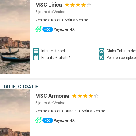
MSC Lirica
5 jours
de Venise
Venise > Kotor > Split > Venise
Payez en 4X
Internet à bord
Clubs Enfants dè
Enfants Gratuits*
Pension complète
ITALIE, CROATIE
MSC Armonia
6 jours
de Venise
Venise > Kotor > Brindisi > Split > Venise
Payez en 4X