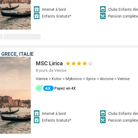
Internet à bord
Clubs Enfants dè
Enfants Gratuits*
Pension complète
GRÈCE, ITALIE
MSC Lirica
8 jours
de Venise
Venise > Kotor > Mykonos > Syros > Ancone > Venise
Payez en 4X
Internet à bord
Clubs Enfants dè
Enfants Gratuits*
Pension complète