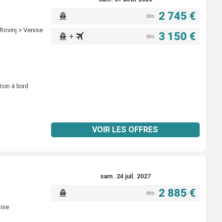
2 745 €
dès
Rovinj > Venise
3 150 €
+
dès
tion à bord
VOIR LES OFFRES
sam. 24 juil. 2027
2 885 €
dès
nise