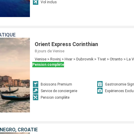
Vol inclus
ATIQUE
Orient Express Corinthian
8 jours
de Venise
Venise > Rovinj > Hvar > Dubrovnik > Tivat > Otranto > La V
Pension complète
Boissons Premium
Gastronomie Sign
Service de conciergerie
Expériences Exclu
Pension complète
ÉNÉGRO, CROATIE