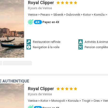
Royal Clipper
8 jours
de Venise
Venise > Pesaro > Sibenik > Dubrovnik > Kotor > Komiža > 
Payez en 4X
Restauration raffinée
Activités & Anima
Navigation à la voile
Pension complète
E AUTHENTIQUE
Royal Clipper
8 jours
de Venise
Venise > Kotor > Monopoli > Korcula > Trogir > Cres > Ve