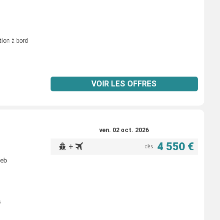
tion à bord
VOIR LES OFFRES
ven. 02 oct. 2026
4 550 €
+
dès
reb
s