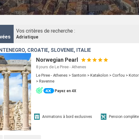
façon de découvrir les plus beaux sites bordés par cette mer. Une trav
Vos critères de recherche :
vées
Adriatique
TÉNÉGRO, CROATIE, SLOVÉNIE, ITALIE
Norwegian Pearl
8 jours
de Le Piree - Athenes
Le Piree - Athenes > Santorin > Katakolon > Corfou > Koto
> Ravenne
Payez en 4X
Animations à bord exclusives
Pension complète