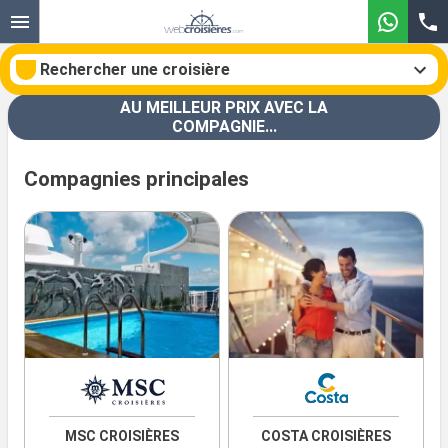
Rechercher une croisière
AU MEILLEUR PRIX AVEC LA
COMPAGNIE...
Compagnies principales
Nos destinations
Mois de départ
Ports
Compagnies
Rechercher
MSC CROISIÈRES
COSTA CROISIÈRES