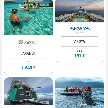
AROYA
dès
ARANUI
191 €
dès
1 645 €