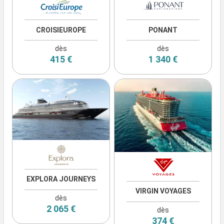
CROISIEUROPE
PONANT
dès
dès
415 €
1 340 €
EXPLORA JOURNEYS
VIRGIN VOYAGES
dès
2 065 €
dès
374 €