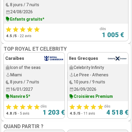
8 jours / 7 nuits
24/08/2026
Enfants gratuits*
dès
1 005 €
4.5
/5
-
22 avis
TOP ROYAL ET CELEBRITY
Caraïbes
Iles Grecques
Icon of the seas
Celebrity Infinity
Miami
Le Piree - Athenes
8 jours / 7 nuits
10 jours / 9 nuits
16/01/2027
26/09/2026
Nanvire 5*
Croisières Premium
dès
dès
1 203 €
4 518 €
4.8
/5
-
5 avis
4.5
/5
-
11 avis
QUAND PARTIR ?