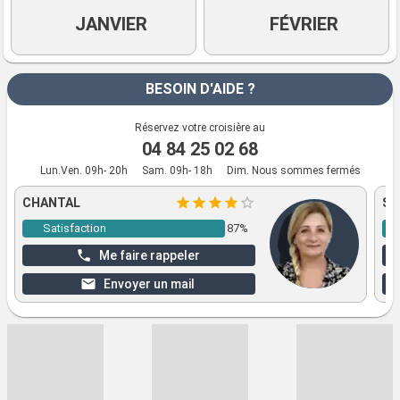
JANVIER
FÉVRIER
BESOIN D'AIDE ?
Réservez votre croisière au
04 84 25 02 68
Lun.Ven. 09h- 20h
Sam. 09h- 18h
Dim. Nous sommes fermés
CHANTAL
SO
Satisfaction
87%
Me faire rappeler
Envoyer un mail