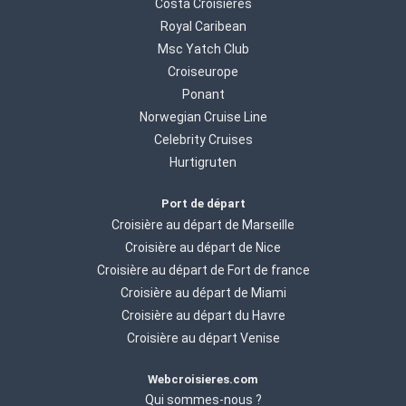
de conseils, n'hésitez pas à appeler l'un de nos
Costa Croisières
conseillers/ agents de voyage Webcroisieres.com,
Royal Caribean
disponibles sept jours/sept et aptes à résoudre le
Msc Yatch Club
moindre de vos soucis. Alors, ne vous souciez plus de
Croiseurope
rien. Choisissez, réservez et embarquez ! Nous vous
Ponant
souhaitons à tous et à toutes une belle croisière.
Norwegian Cruise Line
Celebrity Cruises
Hurtigruten
Port de départ
Croisière au départ de Marseille
Croisière au départ de Nice
Croisière au départ de Fort de france
Croisière au départ de Miami
Croisière au départ du Havre
Croisière au départ Venise
Webcroisieres.com
Qui sommes-nous ?