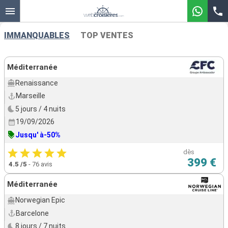
IMMANQUABLES
TOP VENTES
Nos destinations
Méditerranée
Renaissance
Mois de départ
Marseille
5 jours / 4 nuits
Ports
Compagnies
19/09/2026
Jusqu' à-50%
Rechercher
dès
399 €
4.5
/5
-
76 avis
Méditerranée
Norwegian Epic
Barcelone
8 jours / 7 nuits