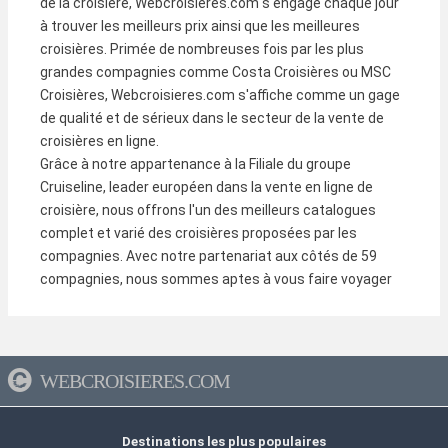
de la croisière, Webcroisieres.com s'engage chaque jour
à trouver les meilleurs prix ainsi que les meilleures
croisières. Primée de nombreuses fois par les plus
grandes compagnies comme Costa Croisières ou MSC
Croisières, Webcroisieres.com s'affiche comme un gage
de qualité et de sérieux dans le secteur de la vente de
croisières en ligne.
Grâce à notre appartenance à la Filiale du groupe
Cruiseline, leader européen dans la vente en ligne de
croisière, nous offrons l'un des meilleurs catalogues
complet et varié des croisières proposées par les
compagnies. Avec notre partenariat aux côtés de 59
compagnies, nous sommes aptes à vous faire voyager
aux quatre coins du monde pour un prix s'adaptant à tout
type de budget. Des mini-croisières de 3 à 4 jours pour
petit budget, aux croisières d'exception au sein des
compagnies de luxe, vous trouverez chez nous une très
WEBCROISIERES.COM
grande variété de choix, de destinations et de navires !
Embarquez aux côtés des derniers paquebots les plus
modernes, comme le RS Romuald, navire 100% hybride,
Destinations les plus populaires