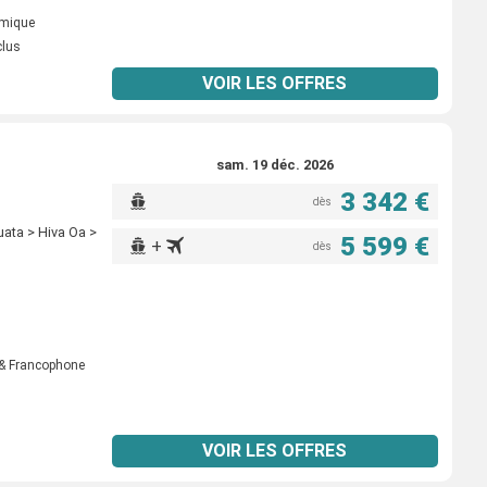
omique
clus
VOIR LES OFFRES
sam. 19 déc. 2026
3 342 €
dès
uata > Hiva Oa >
5 599 €
+
dès
& Francophone
VOIR LES OFFRES