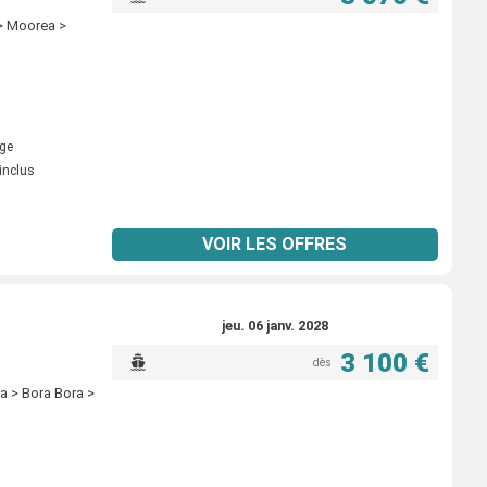
> Moorea >
ige
inclus
VOIR LES OFFRES
jeu. 06 janv. 2028
3 100 €
dès
a > Bora Bora >