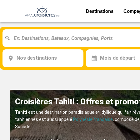
Destinations
Compa
Nos destinations
Mois de départ
Croisières Tahiti : Offres et prom
Tahiti
est une destination paradisiaque et idyllique qui fait rê
tahitiennes est aussi appelé
Polynésie française
, composé de 5
Société.