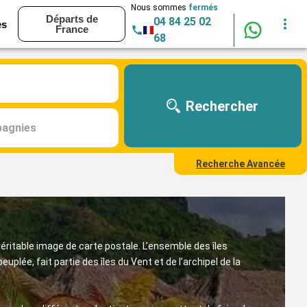
Nous sommes
fermés
Départs de
04 84 25 02
es
France
68
Rechercher
agnies
Recherche Avancée
véritable image de carte postale. L’ensemble des îles
peuplée, fait partie des îles du Vent et de l’archipel de la