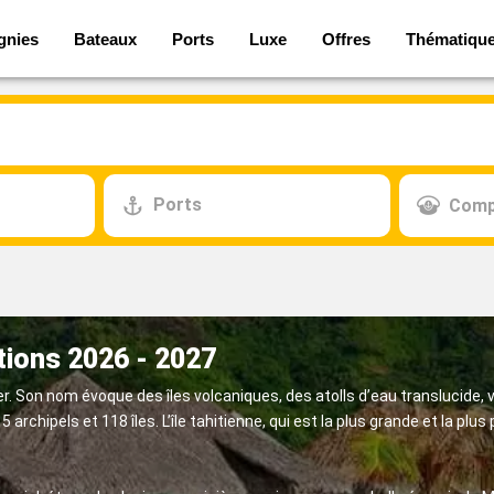
gnies
Bateaux
Ports
Luxe
Offres
Thématiqu
Ports
Comp
otions 2026 - 2027
ver. Son nom évoque des îles volcaniques, des atolls d’eau translucide, 
 archipels et 118 îles. L’île tahitienne, qui est la plus grande et la plus 