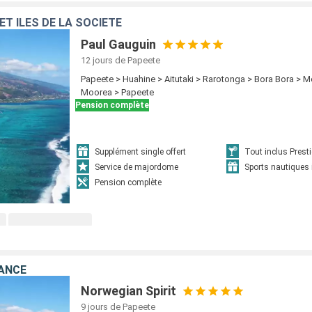
ET ÎLES DE LA SOCIÉTÉ
Paul Gauguin
12 jours
de Papeete
Papeete > Huahine > Aitutaki > Rarotonga > Bora Bora > 
Moorea > Papeete
Pension complète
Supplément single offert
Tout inclus Prest
Service de majordome
Sports nautiques 
Pension complète
RANCE
Norwegian Spirit
9 jours
de Papeete