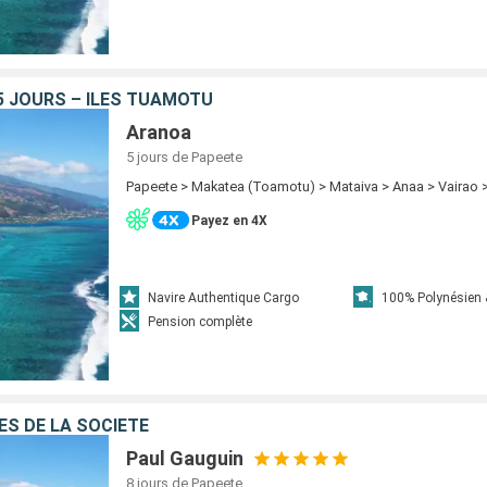
 5 JOURS – ILES TUAMOTU
Aranoa
5 jours
de Papeete
Papeete > Makatea (Toamotu) > Mataiva > Anaa > Vairao 
Payez en 4X
Navire Authentique Cargo
100% Polynésien 
Pension complète
ES DE LA SOCIÉTÉ
Paul Gauguin
8 jours
de Papeete