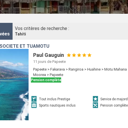
de miel, étape de plusieurs croisières, qui procure une belle énergie, l
 farniente, canoë… Une croisière dans le Pacifique sera inoubliable.
Vos critères de recherche :
vées
Tahiti
A SOCIÉTÉ ET TUAMOTU
Paul Gauguin
11 jours
de Papeete
Papeete > Fakarava > Rangiroa > Huahine > Motu Mahana 
Moorea > Papeete
Pension complète
Tout inclus Prestige
Service de major
Sports nautiques inclus
Pension complète