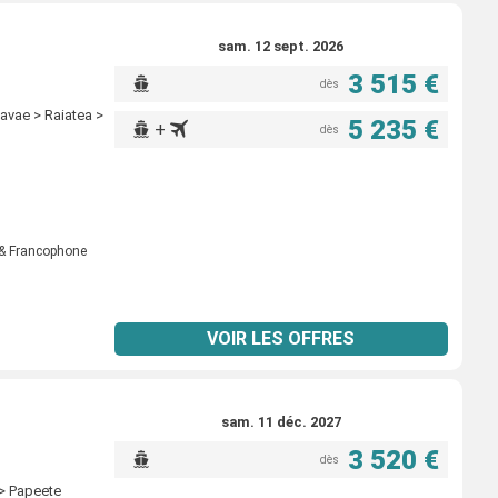
sam. 12 sept. 2026
3 515 €
dès
vavae > Raiatea >
5 235 €
+
dès
& Francophone
VOIR LES OFFRES
sam. 11 déc. 2027
3 520 €
dès
> Papeete