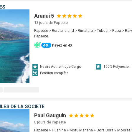
ES
Aranui 5
13 jours
de Papeete
Papeete > Rurutu Island > Rimatara > Tubuai > Rapa > Rai
Papeete
Payez en 4X
Navire Authentique Cargo
100% Polynésien 
Pension complète
 ÎLES DE LA SOCIÉTÉ
Paul Gauguin
8 jours
de Papeete
Papeete > Huahine > Motu Mahana > Bora Bora > Moorea 