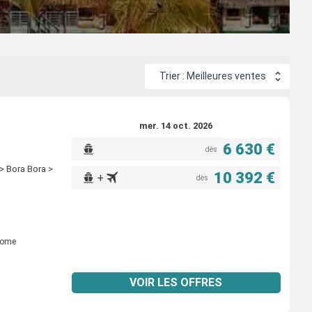
e Mana. Les différentes destinations permettent de faire des
Trier : Meilleures ventes
mer. 14 oct. 2026
6 630 €
dès
> Bora Bora >
10 392 €
+
dès
dome
VOIR LES OFFRES