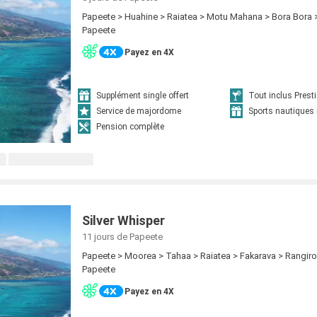
Papeete > Huahine > Raiatea > Motu Mahana > Bora Bora 
Papeete
Payez en 4X
Supplément single offert
Tout inclus Prest
Service de majordome
Sports nautiques 
Pension complète
Silver Whisper
11 jours
de Papeete
Papeete > Moorea > Tahaa > Raiatea > Fakarava > Rangiro
Papeete
Payez en 4X