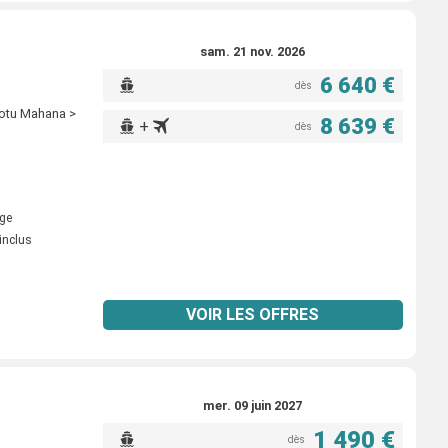
sam. 21 nov. 2026
6 640 €
dès
Motu Mahana >
8 639 €
+
dès
ige
inclus
VOIR LES OFFRES
mer. 09 juin 2027
1 490 €
dès