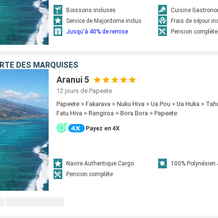
Boissons incluses
Cuisine Gastron
Service de Majordome inclus
Frais de séjour in
Jusqu'à 40% de remise
Pension complète
ERTE DES MARQUISES
Aranui 5
12 jours
de Papeete
Papeete > Fakarava > Nuku Hiva > Ua Pou > Ua Huka > Tah
Fatu Hiva > Rangiroa > Bora Bora > Papeete
Payez en 4X
Navire Authentique Cargo
100% Polynésien 
Pension complète