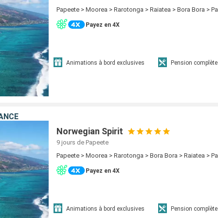
Papeete > Moorea > Rarotonga > Raiatea > Bora Bora > P
Payez en 4X
Animations à bord exclusives
Pension complète
RANCE
Norwegian Spirit
9 jours
de Papeete
Papeete > Moorea > Rarotonga > Bora Bora > Raiatea > P
Payez en 4X
Animations à bord exclusives
Pension complète