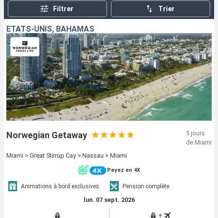
Filtrer
Trier
ÉTATS-UNIS, BAHAMAS
5 jours
Norwegian Getaway
de Miami
Miami > Great Stirrup Cay > Nassau > Miami
Payez en 4X
Animations à bord exclusives
Pension complète
lun. 07 sept. 2026
+