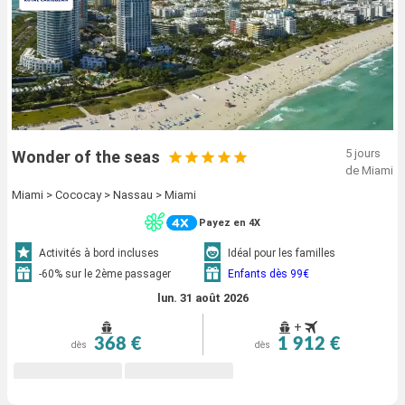
5 jours
Wonder of the seas
de Miami
Miami > Cococay > Nassau > Miami
Payez en 4X
Activités à bord incluses
Idéal pour les familles
-60% sur le 2ème passager
Enfants dès 99€
lun. 31 août 2026
+
368 €
1 912 €
dès
dès