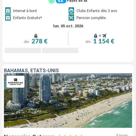
Payez en 4X
Internet à bord
Clubs Enfants dès 3 ans
Enfants Gratuits*
Pension complète
lun. 05 oct. 2026
+
278 €
1 154 €
dès
dès
BAHAMAS, ÉTATS-UNIS
5 jours