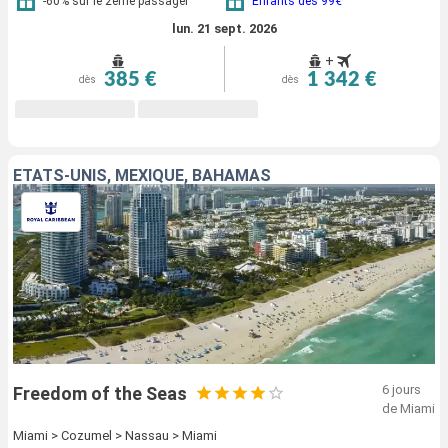
-60% sur le 2ème passager
Enfants dès 99€
lun. 21 sept. 2026
+
385 €
1 342 €
dès
dès
ÉTATS-UNIS, MEXIQUE, BAHAMAS
6 jours
Freedom of the Seas
de Miami
Miami > Cozumel > Nassau > Miami