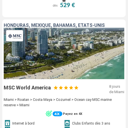
529 €
dès
HONDURAS, MEXIQUE, BAHAMAS, ÉTATS-UNIS
8 jours
MSC World America
de Miami
Miami > Roatan > Costa Maya > Cozumel > Ocean cay MSC marine
reserve > Miami
Payez en 4X
Internet à bord
Clubs Enfants dès 3 ans