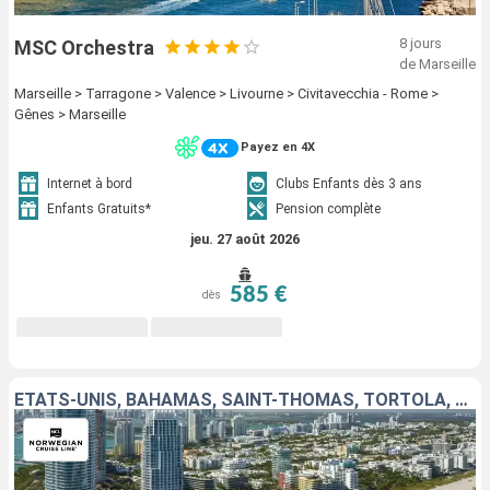
8 jours
MSC Orchestra
de Marseille
Marseille > Tarragone > Valence > Livourne > Civitavecchia - Rome >
Gênes > Marseille
Payez en 4X
Internet à bord
Clubs Enfants dès 3 ans
Enfants Gratuits*
Pension complète
jeu. 27 août 2026
585 €
dès
ÉTATS-UNIS, BAHAMAS, SAINT-THOMAS, TORTOLA, RÉPUBLIQUE DOMINICAINE