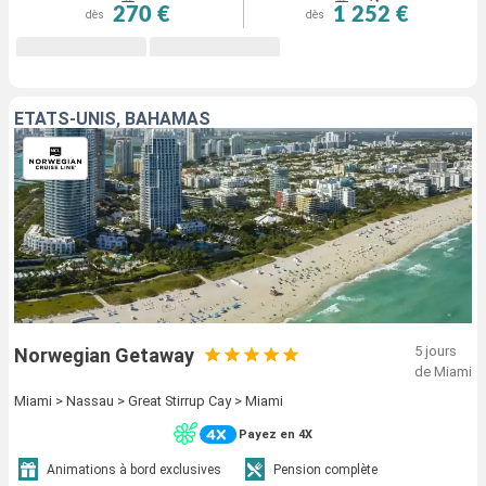
270 €
1 252 €
dès
dès
ÉTATS-UNIS, BAHAMAS
5 jours
Norwegian Getaway
de Miami
Miami > Nassau > Great Stirrup Cay > Miami
Payez en 4X
Animations à bord exclusives
Pension complète