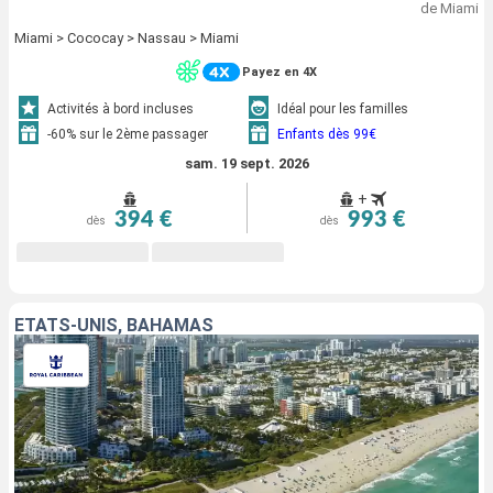
de Miami
Miami > Cococay > Nassau > Miami
Payez en 4X
Activités à bord incluses
Idéal pour les familles
-60% sur le 2ème passager
Enfants dès 99€
sam. 19 sept. 2026
+
394 €
993 €
dès
dès
ÉTATS-UNIS, BAHAMAS