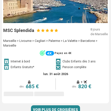
8 jours
MSC Splendida
de Marseille
Marseille > Livourne > Cagliari > Palerme > La Valette > Barcelone >
Marseille
Payez en 4X
Internet à bord
Clubs Enfants dès 3 ans
Enfants Gratuits*
Pension complète
lun. 31 août 2026
+
685 €
820 €
dès
dès
VOIR PLUS DE CROISIÈRES