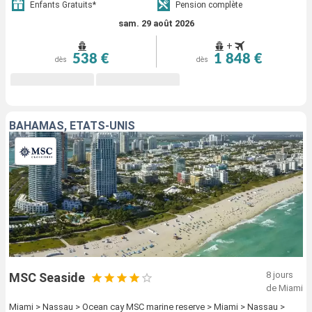
Enfants Gratuits*
Pension complète
sam. 29 août 2026
+
538 €
1 848 €
dès
dès
BAHAMAS, ÉTATS-UNIS
8 jours
MSC Seaside
de Miami
Miami > Nassau > Ocean cay MSC marine reserve > Miami > Nassau >