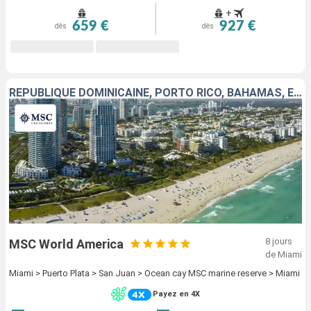
+
659 €
927 €
dès
dès
RÉPUBLIQUE DOMINICAINE, PORTO RICO, BAHAMAS, ÉTATS-UNIS
8 jours
MSC World America
de Miami
Miami > Puerto Plata > San Juan > Ocean cay MSC marine reserve > Miami
Payez en 4X