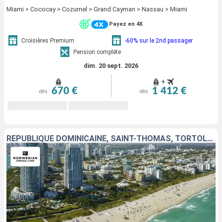
Miami > Cococay > Cozumel > Grand Cayman > Nassau > Miami
Payez en 4X
Croisières Premium
-60% sur le 2nd passager
Pension complète
dim. 20 sept. 2026
+
670 €
1 412 €
dès
dès
RÉPUBLIQUE DOMINICAINE, SAINT-THOMAS, TORTOLA, BAHAMAS, ÉTATS-UNIS