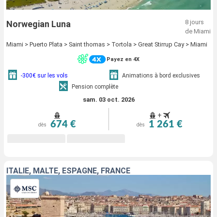
8 jours
Norwegian Luna
de Miami
Miami > Puerto Plata > Saint thomas > Tortola > Great Stirrup Cay > Miami
Payez en 4X
-300€ sur les vols
Animations à bord exclusives
Pension complète
sam. 03 oct. 2026
+
674 €
1 261 €
dès
dès
ITALIE, MALTE, ESPAGNE, FRANCE