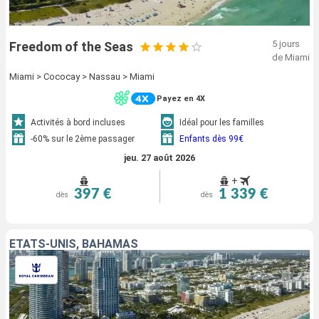
5 jours
Freedom of the Seas
de Miami
Miami > Cococay > Nassau > Miami
Payez en 4X
Activités à bord incluses
Idéal pour les familles
-60% sur le 2ème passager
Enfants dès 99€
jeu. 27 août 2026
+
397 €
1 339 €
dès
dès
ÉTATS-UNIS, BAHAMAS