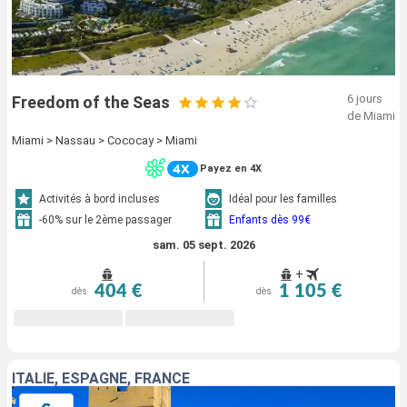
6 jours
Freedom of the Seas
de Miami
Miami > Nassau > Cococay > Miami
Payez en 4X
Activités à bord incluses
Idéal pour les familles
-60% sur le 2ème passager
Enfants dès 99€
sam. 05 sept. 2026
+
404 €
1 105 €
dès
dès
ITALIE, ESPAGNE, FRANCE