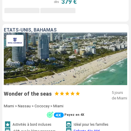
379 €
dès
ÉTATS-UNIS, BAHAMAS
5 jours
Wonder of the seas
de Miami
Miami > Nassau > Cococay > Miami
Payez en 4X
Activités à bord incluses
Idéal pour les familles