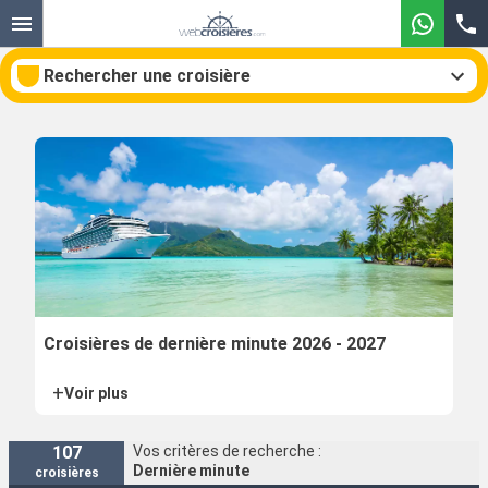
Rechercher une croisière
Nos destinations
Mois de départ
Ports
Compagnies
Croisières de dernière minute 2026 - 2027
Rechercher
+
Voir plus
107
Vos critères de recherche :
Dernière minute
croisières