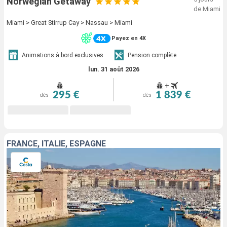
Norwegian Getaway
de Miami
Miami > Great Stirrup Cay > Nassau > Miami
Payez en 4X
Animations à bord exclusives
Pension complète
lun. 31 août 2026
+
295 €
1 839 €
dès
dès
FRANCE, ITALIE, ESPAGNE