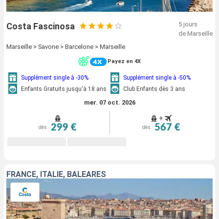
5 jours
Costa Fascinosa
de Marseille
Marseille > Savone > Barcelone > Marseille
Payez en 4X
Supplément single à -30%
Supplément single à -50%
Enfants Gratuits jusqu'à 18 ans
Club Enfants dès 3 ans
mer. 07 oct. 2026
+
299 €
567 €
dès
dès
FRANCE, ITALIE, BALÉARES