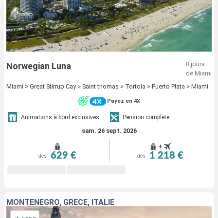
8 jours
Norwegian Luna
de Miami
Miami > Great Stirrup Cay > Saint thomas > Tortola > Puerto Plata > Miami
Payez en 4X
Animations à bord exclusives
Pension complète
sam. 26 sept. 2026
+
629 €
1 218 €
dès
dès
MONTÉNÉGRO, GRÈCE, ITALIE