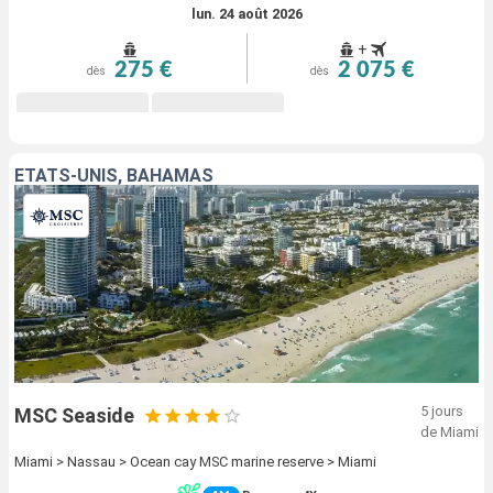
lun. 24 août 2026
+
275 €
2 075 €
dès
dès
ÉTATS-UNIS, BAHAMAS
5 jours
MSC Seaside
de Miami
Miami > Nassau > Ocean cay MSC marine reserve > Miami