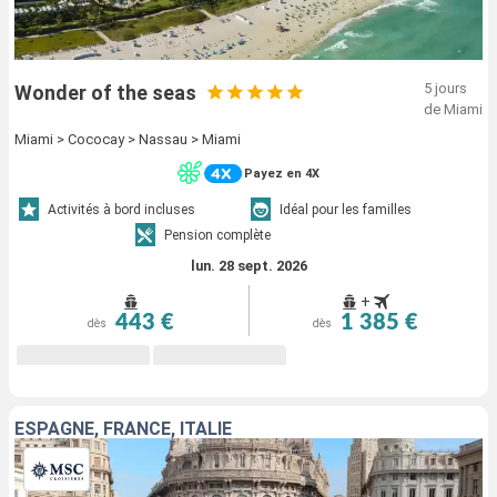
5 jours
Wonder of the seas
de Miami
Miami > Cococay > Nassau > Miami
Payez en 4X
Activités à bord incluses
Idéal pour les familles
Pension complète
lun. 28 sept. 2026
+
443 €
1 385 €
dès
dès
ESPAGNE, FRANCE, ITALIE