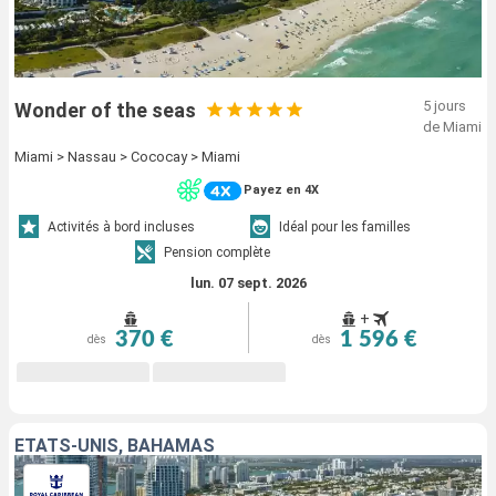
5 jours
Wonder of the seas
de Miami
Miami > Nassau > Cococay > Miami
Payez en 4X
Activités à bord incluses
Idéal pour les familles
Pension complète
lun. 07 sept. 2026
+
370 €
1 596 €
dès
dès
ÉTATS-UNIS, BAHAMAS