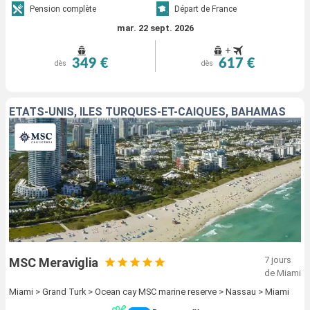
Pension complète
Départ de France
mar. 22 sept. 2026
+
349 €
617 €
dès
dès
ÉTATS-UNIS, ÎLES TURQUES-ET-CAÏQUES, BAHAMAS
7 jours
MSC Meraviglia
de Miami
Miami > Grand Turk > Ocean cay MSC marine reserve > Nassau > Miami