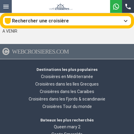
Rechercher une croisière
A VENIR
WEBCROISIERES.COM
Nos destinations
Mois de départ
Destinations les plus populaires
Croisières en Méditerranée
Ports
Compagnies
Croisières dans les Iles Grecques
Croisières dans les Caraibes
Rechercher
Croisières dans les Fjords & scandinavie
Croisières Tour du monde
Bateaux les plus recherchés
Queen mary 2