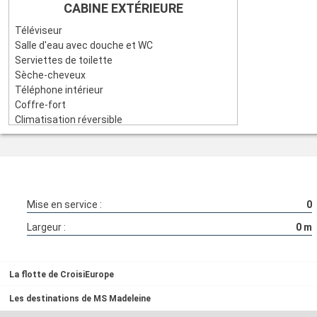
CABINE EXTÉRIEURE
Téléviseur
Salle d'eau avec douche et WC
Serviettes de toilette
Sèche-cheveux
Téléphone intérieur
Coffre-fort
Climatisation réversible
Electricité 220V
Wi-Fi
Mise en service :
0
Largeur :
0
m
La flotte de CroisiEurope
Les destinations de MS Madeleine