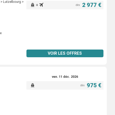
r > Lutzelbourg >
2 977 €
+
dès
e
VOIR LES OFFRES
ven. 11 déc. 2026
975 €
dès