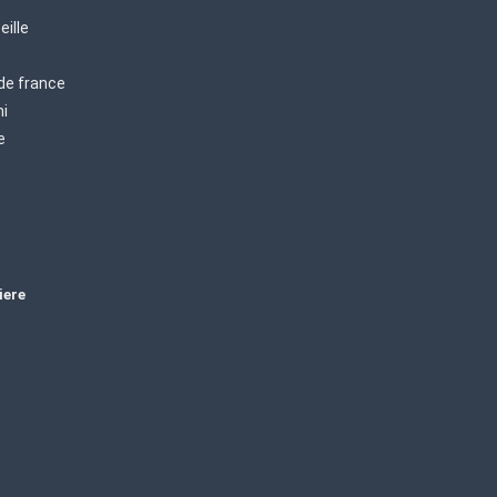
eille
 de france
mi
e
iere