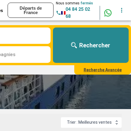
Nous sommes
fermés
Départs de
04 84 25 02
es
France
68
Rechercher
agnies
Recherche Avancée
Trier : Meilleures ventes