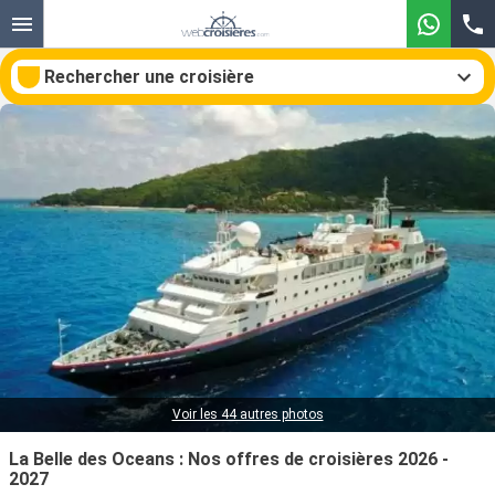
Rechercher une croisière
Nos destinations
Mois de départ
Ports
Compagnies
Rechercher
Voir les 44 autres photos
La Belle des Oceans : Nos offres de croisières 2026 -
2027