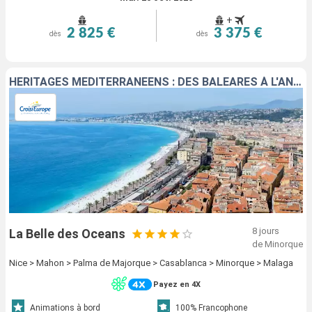
+
2 825 €
3 375 €
dès
dès
HÉRITAGES MÉDITERRANÉENS : DES BALÉARES À L'ANDALOUSIE - ENTRE ÎLES ENCHANTERESSES ET JOYAUX MAURESQUES
8 jours
La Belle des Oceans
de Minorque
Nice > Mahon > Palma de Majorque > Casablanca > Minorque > Malaga
Payez en 4X
Animations à bord
100% Francophone