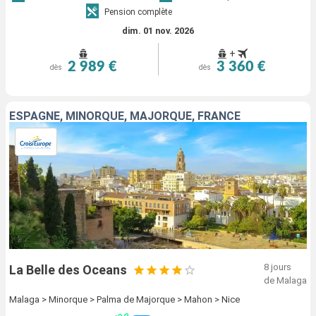
Pension complète
dim. 01 nov. 2026
+
2 989 €
3 360 €
dès
dès
ESPAGNE, MINORQUE, MAJORQUE, FRANCE
8 jours
La Belle des Oceans
de Malaga
Malaga > Minorque > Palma de Majorque > Mahon > Nice