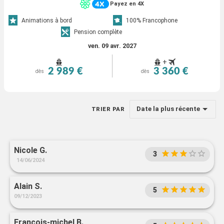
Payez en 4X
Animations à bord
100% Francophone
Pension complète
ven. 09 avr. 2027
+
2 989 €
3 360 €
dès
dès
Date la plus récente
TRIER PAR
Nicole G.
3
14/06/2024
Alain S.
5
09/12/2023
Francois-michel B.