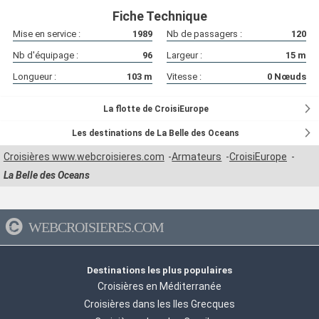
Fiche Technique
Mise en service :
1989
Nb de passagers :
120
Nb d'équipage :
96
Largeur :
15
m
Longueur :
103
m
Vitesse :
0
Nœuds
La flotte de CroisiEurope
Les destinations de La Belle des Oceans
Croisières www.webcroisieres.com
Armateurs
CroisiEurope
La Belle des Oceans
WEBCROISIERES.COM
Destinations les plus populaires
Croisières en Méditerranée
Croisières dans les Iles Grecques