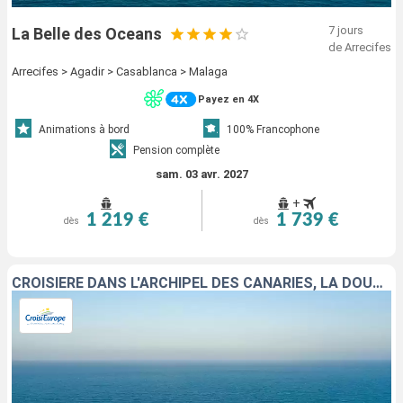
7 jours
La Belle des Oceans
de Arrecifes
Arrecifes > Agadir > Casablanca > Malaga
Payez en 4X
Animations à bord
100% Francophone
Pension complète
sam. 03 avr. 2027
+
1 219 €
1 739 €
dès
dès
CROISIÈRE DANS L'ARCHIPEL DES CANARIES, LA DOUCEUR D'UN ÉTERNEL PRINTEMPS