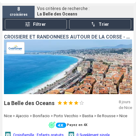
8
Vos critères de recherche :
La Belle des Oceans
croisières
Filtrer
Trier
CROISIÈRE ET RANDONNÉES AUTOUR DE LA CORSE - LES PLUS BEAUX SENTIERS DE L'ÎLE DE BEAUTÉ
8 jours
La Belle des Oceans
de Nice
Nice > Ajaccio > Bonifacio > Porto Vecchio > Bastia > Ile Rousse > Nice
Payez en 4X
Croisifamille : Enfants gratuits
0 Supplément single