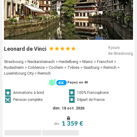
9 jours
Leonard de Vinci
de Strasbourg
Strasbourg > Neckarsteinach > Heidelberg > Mainz > Francfort >
Rudesheim > Coblence > Cochem > Trêves > Saarburg > Remich >
Luxembourg City > Remich
Payez en 4X
Animations à bord
100% Francophone
Pension complète
Départ de France
dim. 18 oct. 2026
1 359 €
dès