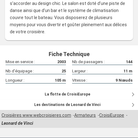
s’accorder au design chic. Le salon est doté d’une piste de
danse ainsi que d'un bar et le système de climatisation
couvre tout le bateau. Vous disposerez de plusieurs
moyens pour vous divertir et goûter pleinement aux délices
de votre croisière.
Fiche Technique
Mise en service :
2003
Nb de passagers :
144
Nb d'équipage :
25
Largeur :
11
m
Longueur :
105
m
Vitesse :
9
Nœuds
La flotte de CroisiEurope
Les destinations de Leonard de Vinci
Croisières www.webcroisieres.com
Armateurs
CroisiEurope
Leonard de Vinci