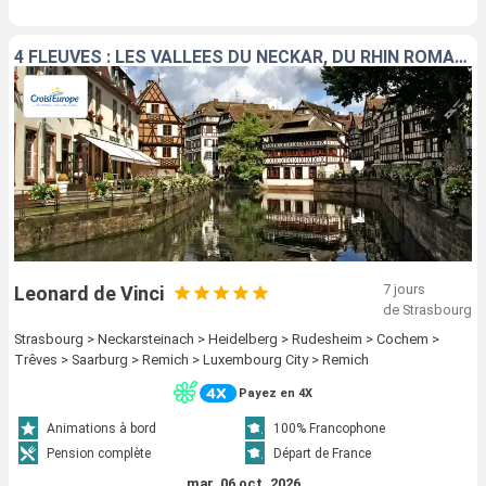
4 FLEUVES : LES VALLÉES DU NECKAR, DU RHIN ROMANTIQUE, DE LA MOSELLE ET DE LA SARRE
7 jours
Leonard de Vinci
de Strasbourg
Strasbourg > Neckarsteinach > Heidelberg > Rudesheim > Cochem >
Trêves > Saarburg > Remich > Luxembourg City > Remich
Payez en 4X
Animations à bord
100% Francophone
Pension complète
Départ de France
mar. 06 oct. 2026