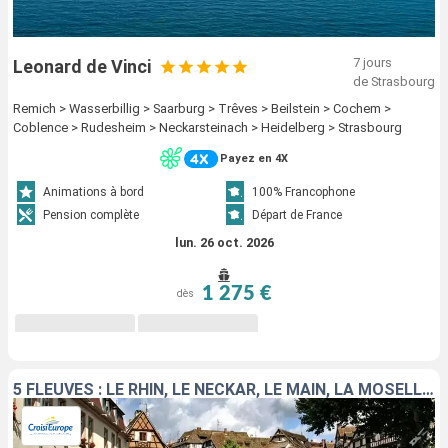
7 jours
Leonard de Vinci
de Strasbourg
Remich > Wasserbillig > Saarburg > Trêves > Beilstein > Cochem >
Coblence > Rudesheim > Neckarsteinach > Heidelberg > Strasbourg
Payez en 4X
Animations à bord
100% Francophone
Pension complète
Départ de France
lun. 26 oct. 2026
1 275 €
dès
5 FLEUVES : LE RHIN, LE NECKAR, LE MAIN, LA MOSELLE ET LA SARRE