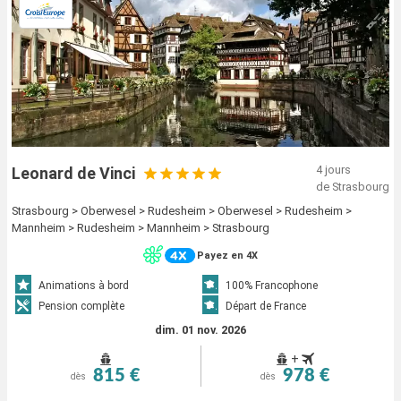
4 jours
Leonard de Vinci
de Strasbourg
Strasbourg > Oberwesel > Rudesheim > Oberwesel > Rudesheim >
Mannheim > Rudesheim > Mannheim > Strasbourg
Payez en 4X
Animations à bord
100% Francophone
Pension complète
Départ de France
dim. 01 nov. 2026
+
815 €
978 €
dès
dès