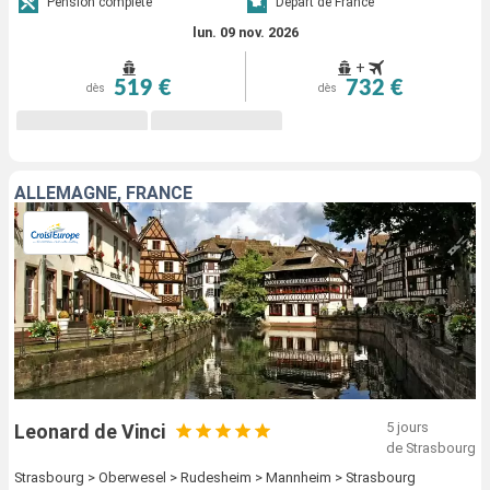
Pension complète
Départ de France
lun. 09 nov. 2026
+
519 €
732 €
dès
dès
ALLEMAGNE, FRANCE
5 jours
Leonard de Vinci
de Strasbourg
Strasbourg > Oberwesel > Rudesheim > Mannheim > Strasbourg