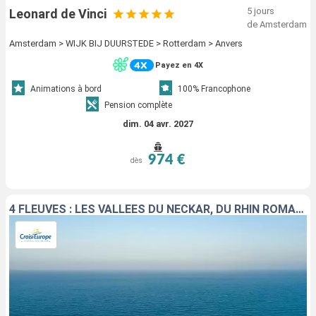
5 jours
Leonard de Vinci
de Amsterdam
Amsterdam > WIJK BIJ DUURSTEDE > Rotterdam > Anvers
Payez en 4X
Animations à bord
100% Francophone
Pension complète
dim. 04 avr. 2027
974 €
dès
4 FLEUVES : LES VALLÉES DU NECKAR, DU RHIN ROMANTIQUE, DE LA MOSELLE ET DE LA SARRE