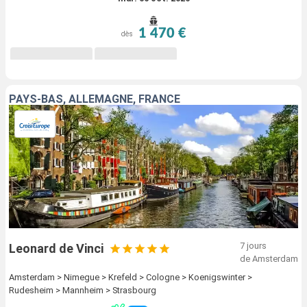
1 470 €
dès
PAYS-BAS, ALLEMAGNE, FRANCE
7 jours
Leonard de Vinci
de Amsterdam
Amsterdam > Nimegue > Krefeld > Cologne > Koenigswinter >
Rudesheim > Mannheim > Strasbourg