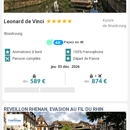
4 jours
Leonard de Vinci
de Strasbourg
Strasbourg
Payez en 4X
Animations à bord
100% Francophone
Pension complète
Départ de France
jeu. 03 déc. 2026
+
589 €
874 €
dès
dès
RÉVEILLON RHÉNAN, ÉVASION AU FIL DU RHIN