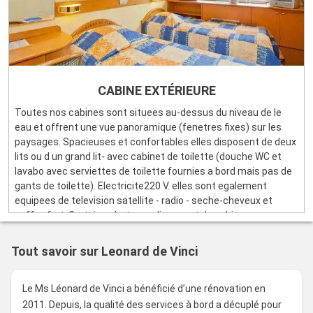
CABINE EXTÉRIEURE
Toutes nos cabines sont situees au-dessus du niveau de le
eau et offrent une vue panoramique (fenetres fixes) sur les
paysages. Spacieuses et confortables elles disposent de deux
lits ou d un grand lit- avec cabinet de toilette (douche WC et
lavabo avec serviettes de toilette fournies a bord mais pas de
gants de toilette). Electricite220 V. elles sont egalement
equipees de television satellite - radio - seche-cheveux et
coffre-fort. Certaines bateaux disposent de cabines
amenagees pour handicapes (moteur) - nous consulter.Quel
que soit le pont les cabine offrent les memes equipements et
Tout savoir sur Leonard de Vinci
sont de meme grandeur (de 11 a 15 m²).
Le Ms Léonard de Vinci a bénéficié d’une rénovation en
2011. Depuis, la qualité des services à bord a décuplé pour