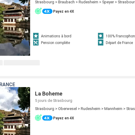
Strasbourg > Braubach > Rudesheim > Speyer > Strasbou
Payez en 4X
Animations à bord
100% Francophon
Pension complète
Départ de France
FRANCE
La Boheme
5 jours
de Strasbourg
Strasbourg > Oberwesel > Rudesheim > Mannheim > Stra
Payez en 4X