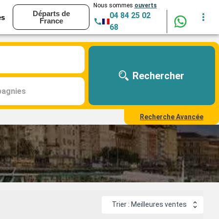
Nous sommes
ouverts
Départs de
04 84 25 02
es
France
68
Rechercher
agnies
Recherche Avancée
Trier : Meilleures ventes