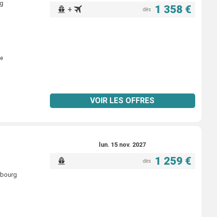
rg
1 358 €
+
dès
e
VOIR LES OFFRES
lun. 15 nov. 2027
1 259 €
dès
sbourg