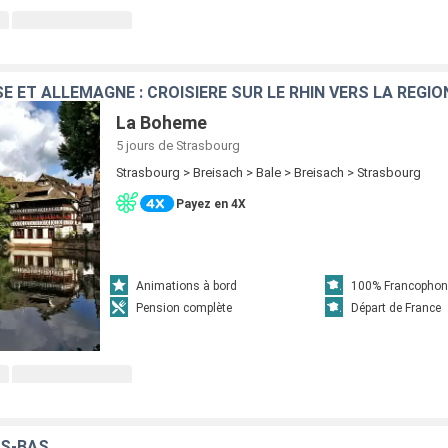
La Boheme
5 jours
de Strasbourg
Strasbourg > Breisach > Bale > Breisach > Strasbourg
Payez en 4X
Animations à bord
100% Francophon
Pension complète
Départ de France
YS-BAS