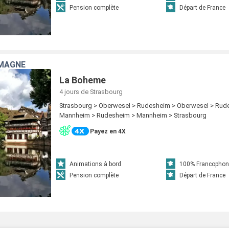
Pension complète
Départ de France
EMAGNE
La Boheme
4 jours
de Strasbourg
Strasbourg > Oberwesel > Rudesheim > Oberwesel > Rud
Mannheim > Rudesheim > Mannheim > Strasbourg
Payez en 4X
Animations à bord
100% Francophon
Pension complète
Départ de France