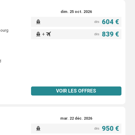
dim. 25 oct. 2026
604 €
dès
bourg
839 €
+
dès
d
VOIR LES OFFRES
mar. 22 déc. 2026
950 €
dès