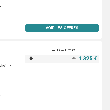
e
VOIR LES OFFRES
dim. 17 oct. 2027
1 325 €
dès
esheim >
e