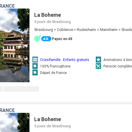
FRANCE
La Boheme
5 jours
de Strasbourg
Strasbourg > Coblence > Rudesheim > Mannheim > Stras
Payez en 4X
Croisifamille : Enfants gratuits
Animations à bor
100% Francophone
Pension complète
Départ de France
FRANCE
La Boheme
5 jours
de Strasbourg