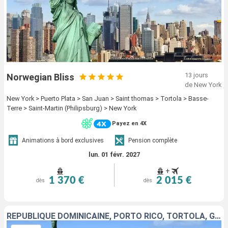
13 jours
Norwegian Bliss
de New York
New York > Puerto Plata > San Juan > Saint thomas > Tortola > Basse-
Terre > Saint-Martin (Philipsburg) > New York
Payez en 4X
Animations à bord exclusives
Pension complète
lun. 01 févr. 2027
+
1 370 €
2 015 €
dès
dès
RÉPUBLIQUE DOMINICAINE, PORTO RICO, TORTOLA, GUADELOUPE, SAINT-MARTIN, SAINT-THOMAS, ÉTATS-UNIS