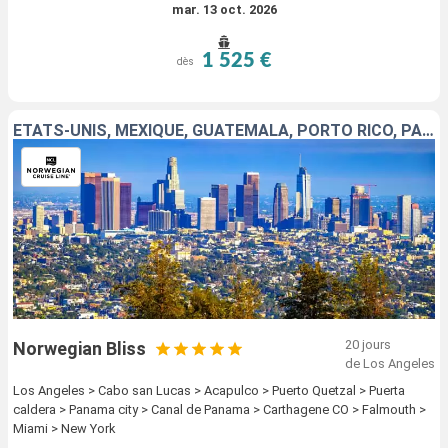
mar. 13 oct. 2026
1 525 €
dès
ÉTATS-UNIS, MEXIQUE, GUATEMALA, PORTO RICO, PANAMA, COLOMBIE, JAMAÏQUE
20 jours
Norwegian Bliss
de Los Angeles
Los Angeles > Cabo san Lucas > Acapulco > Puerto Quetzal > Puerta
caldera > Panama city > Canal de Panama > Carthagene CO > Falmouth >
Miami > New York