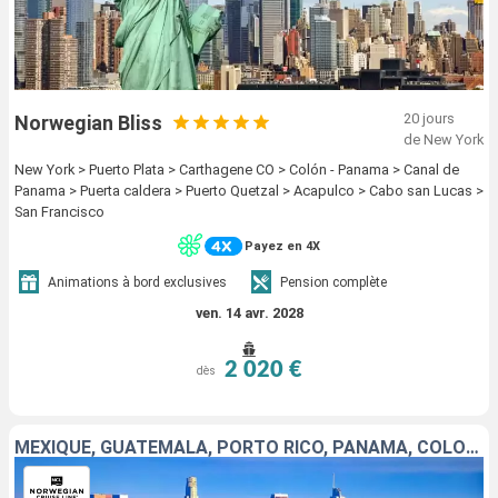
20 jours
Norwegian Bliss
de New York
New York > Puerto Plata > Carthagene CO > Colón - Panama > Canal de
Panama > Puerta caldera > Puerto Quetzal > Acapulco > Cabo san Lucas >
San Francisco
Payez en 4X
Animations à bord exclusives
Pension complète
ven. 14 avr. 2028
2 020 €
dès
MEXIQUE, GUATEMALA, PORTO RICO, PANAMA, COLOMBIE, JAMAÏQUE, BAHAMAS, ÉTATS-UNIS