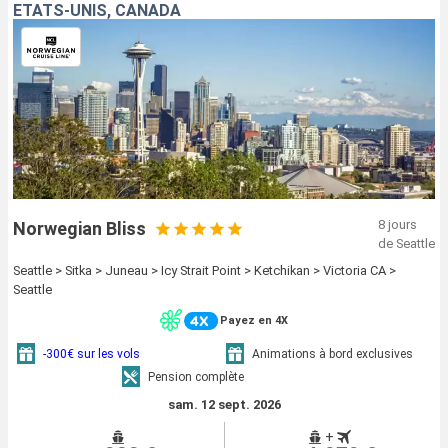
ÉTATS-UNIS, CANADA
8 jours
Norwegian Bliss
de Seattle
Seattle > Sitka > Juneau > Icy Strait Point > Ketchikan > Victoria CA >
Seattle
Payez en 4X
-300€ sur les vols
Animations à bord exclusives
Pension complète
sam. 12 sept. 2026
+