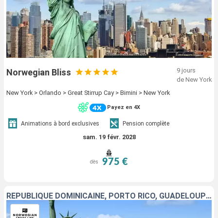
9 jours
Norwegian Bliss
de New York
New York > Orlando > Great Stirrup Cay > Bimini > New York
Payez en 4X
Animations à bord exclusives
Pension complète
sam. 19 févr. 2028
975 €
dès
RÉPUBLIQUE DOMINICAINE, PORTO RICO, GUADELOUPE, TORTOLA, SAINT-MARTIN, SAINT-THOMAS, ÉTATS-UNIS