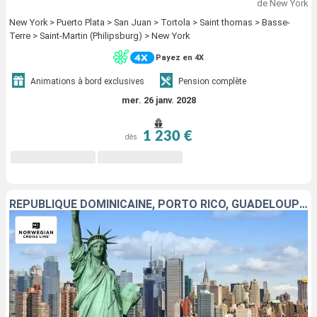
de New York
New York > Puerto Plata > San Juan > Tortola > Saint thomas > Basse-
Terre > Saint-Martin (Philipsburg) > New York
Payez en 4X
Animations à bord exclusives
Pension complète
mer. 26 janv. 2028
1 230 €
dès
RÉPUBLIQUE DOMINICAINE, PORTO RICO, GUADELOUPE, SAINT-THOMAS, TORTOLA, SAINT-MARTIN, ÉTATS-UNIS