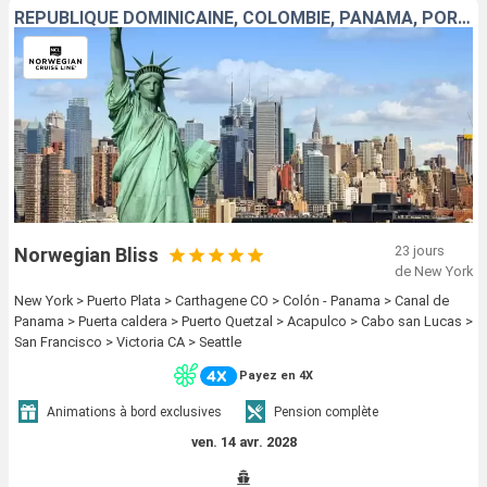
RÉPUBLIQUE DOMINICAINE, COLOMBIE, PANAMA, PORTO RICO, GUATEMALA, MEXIQUE, ÉTATS-UNIS, CANADA
23 jours
Norwegian Bliss
de New York
New York > Puerto Plata > Carthagene CO > Colón - Panama > Canal de
Panama > Puerta caldera > Puerto Quetzal > Acapulco > Cabo san Lucas >
San Francisco > Victoria CA > Seattle
Payez en 4X
Animations à bord exclusives
Pension complète
ven. 14 avr. 2028