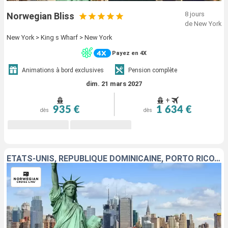
8 jours
Norwegian Bliss
de New York
New York > King s Wharf > New York
Payez en 4X
Animations à bord exclusives
Pension complète
dim. 21 mars 2027
+
935 €
1 634 €
dès
dès
ÉTATS-UNIS, RÉPUBLIQUE DOMINICAINE, PORTO RICO, GUADELOUPE, SAINT-MARTIN, SAINT-THOMAS, TORTOLA