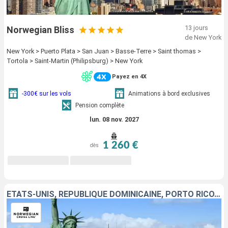
13 jours
Norwegian Bliss
de New York
New York > Puerto Plata > San Juan > Basse-Terre > Saint thomas >
Tortola > Saint-Martin (Philipsburg) > New York
Payez en 4X
-300€ sur les vols
Animations à bord exclusives
Pension complète
lun. 08 nov. 2027
1 260 €
dès
ÉTATS-UNIS, RÉPUBLIQUE DOMINICAINE, PORTO RICO, SAINT-THOMAS, TORTOLA, GUADELOUPE, SAINT-MARTIN