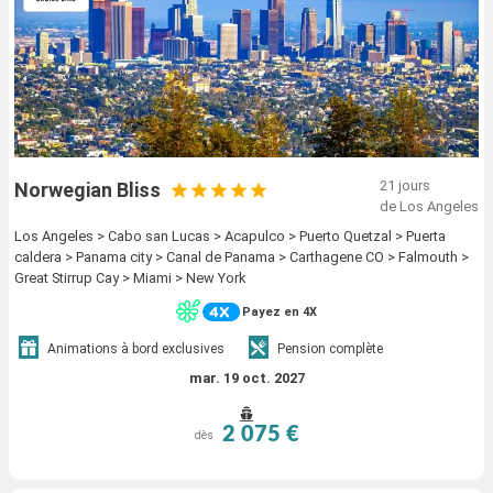
21 jours
Norwegian Bliss
de Los Angeles
Los Angeles > Cabo san Lucas > Acapulco > Puerto Quetzal > Puerta
caldera > Panama city > Canal de Panama > Carthagene CO > Falmouth >
Great Stirrup Cay > Miami > New York
Payez en 4X
Animations à bord exclusives
Pension complète
mar. 19 oct. 2027
2 075 €
dès