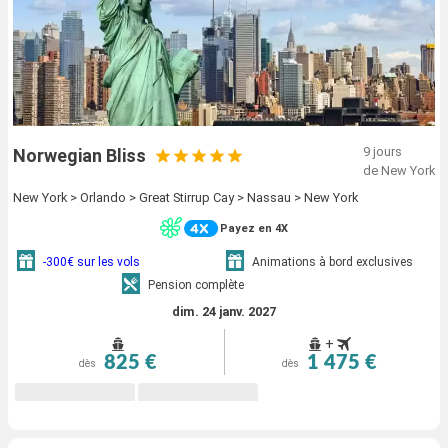
9 jours
Norwegian Bliss
de New York
New York > Orlando > Great Stirrup Cay > Nassau > New York
Payez en 4X
-300€ sur les vols
Animations à bord exclusives
Pension complète
dim. 24 janv. 2027
+
825 €
1 475 €
dès
dès