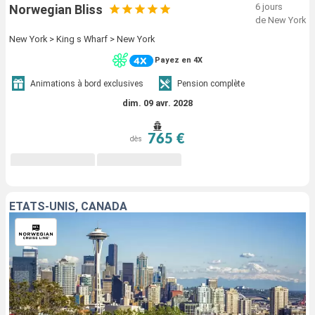
6 jours
Norwegian Bliss
de New York
New York > King s Wharf > New York
Payez en 4X
Animations à bord exclusives
Pension complète
dim. 09 avr. 2028
765 €
dès
ÉTATS-UNIS, CANADA