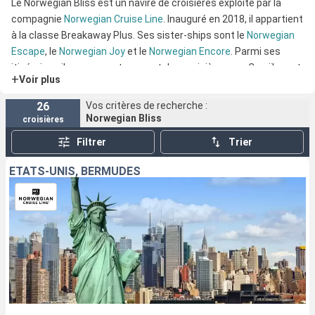
Le Norwegian Bliss est un navire de croisières exploité par la
compagnie
Norwegian Cruise Line
. Inauguré en 2018, il appartient
à la classe Breakaway Plus. Ses sister-ships sont le
Norwegian
Escape
, le
Norwegian Joy
et le
Norwegian Encore
. Parmi ses
itinéraires, il propose notamment des croisières aux Caraïbes et
+
Voir plus
des croisières en Alaska.
26
Vos critères de recherche :
Norwegian Bliss
croisières
Filtrer
Trier
ÉTATS-UNIS, BERMUDES