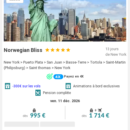
13 jours
Norwegian Bliss
de New York
New York > Puerto Plata > San Juan > Basse-Terre > Tortola > Saint-Martin
(Philipsburg) > Saint thomas > New York
Payez en 4X
-300€ sur les vols
Animations à bord exclusives
Pension complète
ven. 11 déc. 2026
+
995 €
1 714 €
dès
dès