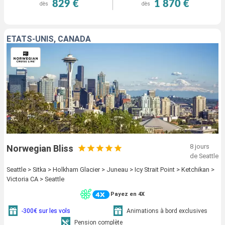
829 €
1 870 €
dès
dès
ÉTATS-UNIS, CANADA
8 jours
Norwegian Bliss
de Seattle
Seattle > Sitka > Holkham Glacier > Juneau > Icy Strait Point > Ketchikan >
Victoria CA > Seattle
Payez en 4X
-300€ sur les vols
Animations à bord exclusives
Pension complète