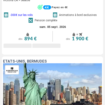
Victoria CA > Seattle
Payez en 4X
-300€ sur les vols
Animations à bord exclusives
Pension complète
sam. 05 sept. 2026
+
894 €
1 900 €
dès
dès
ÉTATS-UNIS, BERMUDES