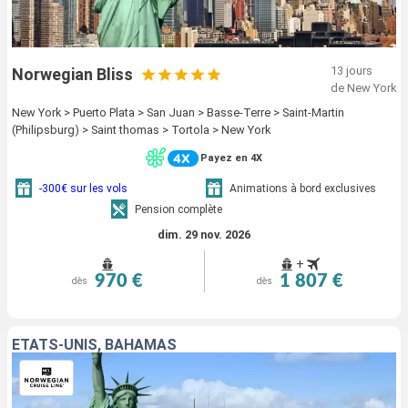
13 jours
Norwegian Bliss
de New York
New York > Puerto Plata > San Juan > Basse-Terre > Saint-Martin
(Philipsburg) > Saint thomas > Tortola > New York
Payez en 4X
-300€ sur les vols
Animations à bord exclusives
Pension complète
dim. 29 nov. 2026
+
970 €
1 807 €
dès
dès
ÉTATS-UNIS, BAHAMAS