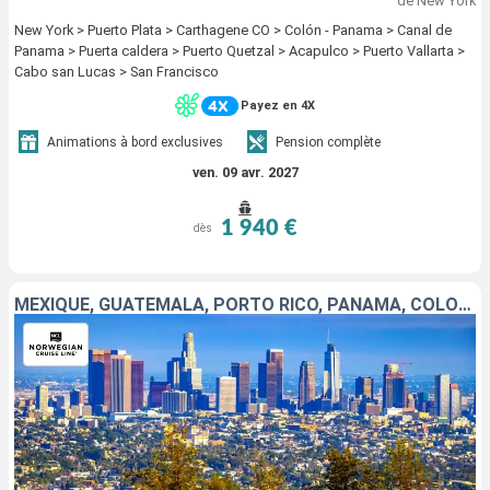
de New York
New York > Puerto Plata > Carthagene CO > Colón - Panama > Canal de
Panama > Puerta caldera > Puerto Quetzal > Acapulco > Puerto Vallarta >
Cabo san Lucas > San Francisco
Payez en 4X
Animations à bord exclusives
Pension complète
ven. 09 avr. 2027
1 940 €
dès
MEXIQUE, GUATEMALA, PORTO RICO, PANAMA, COLOMBIE, JAMAÏQUE, BAHAMAS, ÉTATS-UNIS