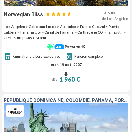
18 jours
Norwegian Bliss
de Los Angeles
Los Angeles > Cabo san Lucas > Acapulco > Puerto Quetzal > Puerta
caldera > Panama city > Canal de Panama > Carthagene CO > Falmouth >
Great Stirrup Cay > Miami
Payez en 4X
Animations à bord exclusives
Pension complète
mar. 19 oct. 2027
1 960 €
dès
RÉPUBLIQUE DOMINICAINE, COLOMBIE, PANAMA, PORTO RICO, GUATEMALA, MEXIQUE, ÉTATS-UNIS