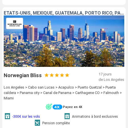
ÉTATS-UNIS, MEXIQUE, GUATEMALA, PORTO RICO, PANAMA, COLOMBIE, JAMAÏQUE
17 jours
Norwegian Bliss
de Los Angeles
Los Angeles > Cabo san Lucas > Acapulco > Puerto Quetzal > Puerta
caldera > Panama city > Canal de Panama > Carthagene CO > Falmouth >
Miami
Payez en 4X
-300€ sur les vols
Animations à bord exclusives
Pension complète