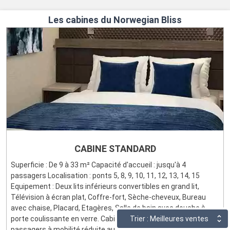
Les cabines du Norwegian Bliss
CABINE STANDARD
Superficie : De 9 à 33 m² Capacité d'accueil : jusqu'à 4
passagers Localisation : ponts 5, 8, 9, 10, 11, 12, 13, 14, 15
Equipement : Deux lits inférieurs convertibles en grand lit,
Télévision à écran plat, Coffre-fort, Sèche-cheveux, Bureau
avec chaise, Placard, Etagères, Salle de bain avec douche à
porte coulissante en verre. Cabines accessibles pour les
Trier : Meilleures ventes
passagers à mobilité réduite aux ponts 5, 8, 9, 10, 11, 12, 13, 14,