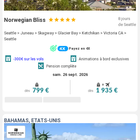
8 jours
Norwegian Bliss
de Seattle
Seattle > Juneau > Skagway > Glacier Bay > Ketchikan > Victoria CA >
Seattle
Payez en 4X
-300€ sur les vols
Animations à bord exclusives
Pension complète
sam. 26 sept. 2026
+
799 €
1 935 €
dès
dès
BAHAMAS, ÉTATS-UNIS