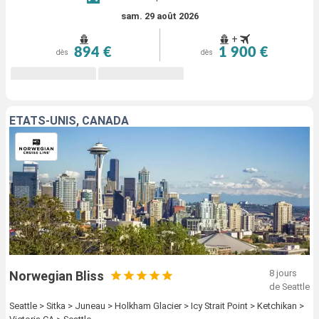
sam. 29 août 2026
+
894 €
1 900 €
dès
dès
ÉTATS-UNIS, CANADA
8 jours
Norwegian Bliss
de Seattle
Seattle > Sitka > Juneau > Holkham Glacier > Icy Strait Point > Ketchikan >