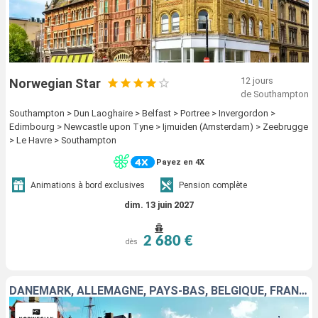
12 jours
Norwegian Star
de Southampton
Southampton > Dun Laoghaire > Belfast > Portree > Invergordon >
Edimbourg > Newcastle upon Tyne > Ijmuiden (Amsterdam) > Zeebrugge
> Le Havre > Southampton
Payez en 4X
Animations à bord exclusives
Pension complète
dim. 13 juin 2027
2 680 €
dès
DANEMARK, ALLEMAGNE, PAYS-BAS, BELGIQUE, FRANCE, ROYAUME-UNI