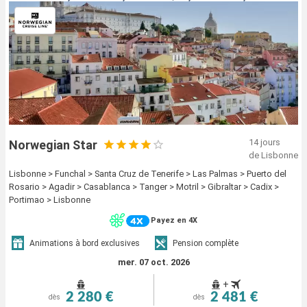
14 jours
Norwegian Star
de Lisbonne
Lisbonne > Funchal > Santa Cruz de Tenerife > Las Palmas > Puerto del
Rosario > Agadir > Casablanca > Tanger > Motril > Gibraltar > Cadix >
Portimao > Lisbonne
Payez en 4X
Animations à bord exclusives
Pension complète
mer. 07 oct. 2026
+
2 280 €
2 481 €
dès
dès