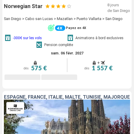
8 jours
Norwegian Star
de San Diego
San Diego > Cabo san Lucas > Mazatlan > Puerto Vallarta > San Diego
Payez en 4X
-300€ sur les vols
Animations à bord exclusives
Pension complète
sam. 06 févr. 2027
+
575 €
1 557 €
dès
dès
ESPAGNE, FRANCE, ITALIE, MALTE, TUNISIE, MAJORQUE