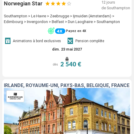
12 jours
Norwegian Star
de Southampton
Southampton > Le Havre > Zeebrugge > Ijmuiden (Amsterdam) >
Edimbourg > Invergordon > Belfast > Dun Laoghaire > Southampton
Payez en 4X
Animations à bord exclusives
Pension complète
dim. 23 mai 2027
2 540 €
dès
IRLANDE, ROYAUME-UNI, PAYS-BAS, BELGIQUE, FRANCE