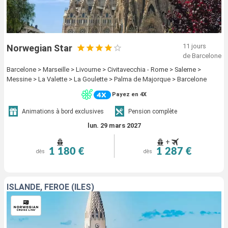
11 jours
Norwegian Star
de Barcelone
Barcelone > Marseille > Livourne > Civitavecchia - Rome > Salerne >
Messine > La Valette > La Goulette > Palma de Majorque > Barcelone
Payez en 4X
Animations à bord exclusives
Pension complète
lun. 29 mars 2027
+
1 180 €
1 287 €
dès
dès
ISLANDE, FÉROÉ (ÎLES)