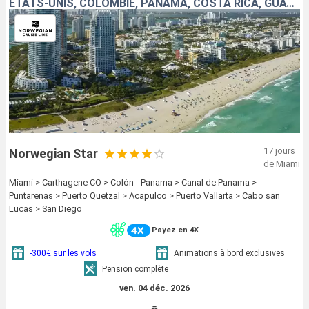
ÉTATS-UNIS, COLOMBIE, PANAMA, COSTA RICA, GUATEMALA, MEXIQUE
17 jours
Norwegian Star
de Miami
Miami > Carthagene CO > Colón - Panama > Canal de Panama >
Puntarenas > Puerto Quetzal > Acapulco > Puerto Vallarta > Cabo san
Lucas > San Diego
Payez en 4X
-300€ sur les vols
Animations à bord exclusives
Pension complète
ven. 04 déc. 2026