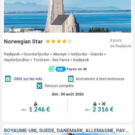
8 jours
Norwegian Star
de Reykjavik
Reykjavik > Grundarfjordur > Akureyri > Isafjordur - Islande >
Seydisfjordhur > Torshavn - Iles Feroe > Reykjavik
Payez en 4X
-300€ sur les vols
Animations à bord exclusives
Pension complète
dim. 09 août 2026
+
1 246 €
2 316 €
dès
dès
ROYAUME-UNI, SUÈDE, DANEMARK, ALLEMAGNE, PAYS-BAS, BELGIQUE, FRANCE