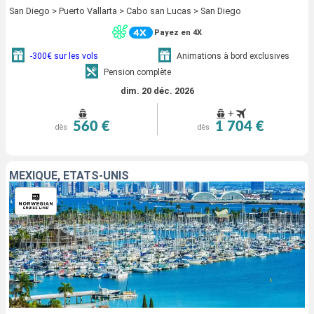
San Diego > Puerto Vallarta > Cabo san Lucas > San Diego
Payez en 4X
-300€ sur les vols
Animations à bord exclusives
Pension complète
dim. 20 déc. 2026
+
560 €
1 704 €
dès
dès
MEXIQUE, ÉTATS-UNIS