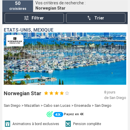
50
Vos critères de recherche :
Norwegian Star
croisières
Filtrer
Trier
ÉTATS-UNIS, MEXIQUE
8 jours
Norwegian Star
de San Diego
San Diego > Mazatlan > Cabo san Lucas > Ensenada > San Diego
Payez en 4X
Animations à bord exclusives
Pension complète