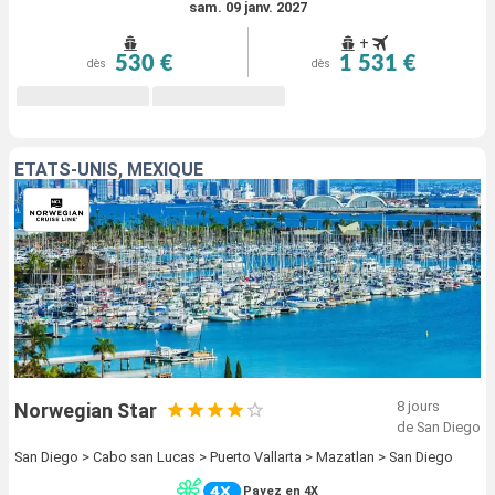
sam. 09 janv. 2027
+
530 €
1 531 €
dès
dès
ÉTATS-UNIS, MEXIQUE
8 jours
Norwegian Star
de San Diego
San Diego > Cabo san Lucas > Puerto Vallarta > Mazatlan > San Diego
Payez en 4X