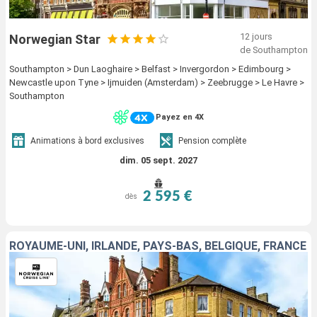
12 jours
Norwegian Star
de Southampton
Southampton > Dun Laoghaire > Belfast > Invergordon > Edimbourg >
Newcastle upon Tyne > Ijmuiden (Amsterdam) > Zeebrugge > Le Havre >
Southampton
Payez en 4X
Animations à bord exclusives
Pension complète
dim. 05 sept. 2027
2 595 €
dès
ROYAUME-UNI, IRLANDE, PAYS-BAS, BELGIQUE, FRANCE