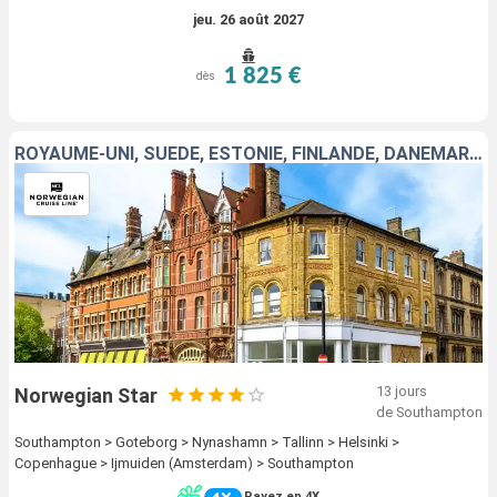
jeu. 26 août 2027
1 825 €
dès
ROYAUME-UNI, SUÈDE, ESTONIE, FINLANDE, DANEMARK, PAYS-BAS
13 jours
Norwegian Star
de Southampton
Southampton > Goteborg > Nynashamn > Tallinn > Helsinki >
Copenhague > Ijmuiden (Amsterdam) > Southampton
Payez en 4X