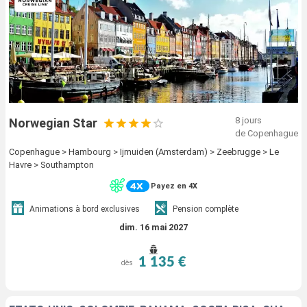
8 jours
Norwegian Star
de Copenhague
Copenhague > Hambourg > Ijmuiden (Amsterdam) > Zeebrugge > Le
Havre > Southampton
Payez en 4X
Animations à bord exclusives
Pension complète
dim. 16 mai 2027
1 135 €
dès