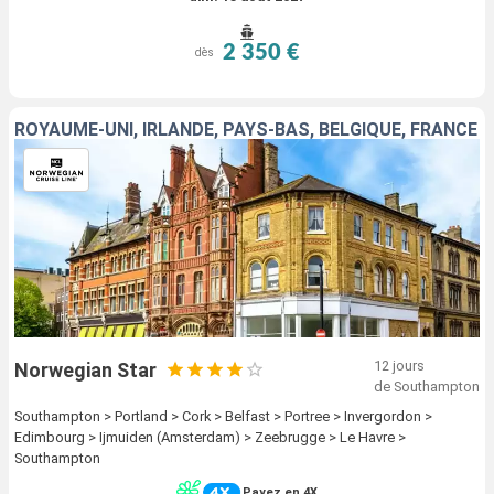
2 350 €
dès
ROYAUME-UNI, IRLANDE, PAYS-BAS, BELGIQUE, FRANCE
12 jours
Norwegian Star
de Southampton
Southampton > Portland > Cork > Belfast > Portree > Invergordon >
Edimbourg > Ijmuiden (Amsterdam) > Zeebrugge > Le Havre >
Southampton
Payez en 4X