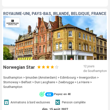
ROYAUME-UNI, PAYS-BAS, IRLANDE, BELGIQUE, FRANCE
12 jours
Norwegian Star
de Southampton
Southampton > Ijmuiden (Amsterdam) > Edimbourg > Invergordon >
Stornoway > Belfast > Dun Laoghaire > Zeebrugge > Le Havre >
Southampton
Payez en 4X
Animations à bord exclusives
Pension complète
dim. 15 août 2027