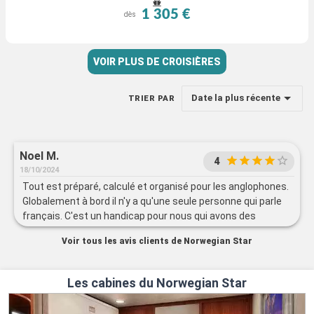
1 305 €
dès
VOIR PLUS DE CROISIÈRES
Date la plus récente
TRIER PAR
Noel M.
4
18/10/2024
Tout est préparé, calculé et organisé pour les anglophones.
Globalement à bord il n'y a qu'une seule personne qui parle
français. C'est un handicap pour nous qui avons des
difficultés avec l'anglais, surtout pour les excursions et les
Voir tous les avis clients de Norwegian Star
animations. 70% des spectacles sont très moyens.
Les cabines du Norwegian Star