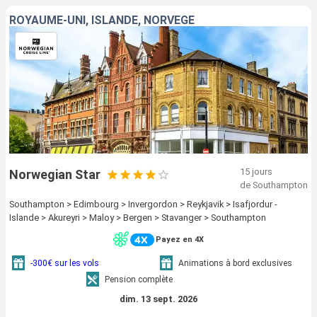
ROYAUME-UNI, ISLANDE, NORVÈGE
15 jours
Norwegian Star
de Southampton
Southampton > Edimbourg > Invergordon > Reykjavik > Isafjordur -
Islande > Akureyri > Maloy > Bergen > Stavanger > Southampton
Payez en 4X
-300€ sur les vols
Animations à bord exclusives
Pension complète
dim. 13 sept. 2026