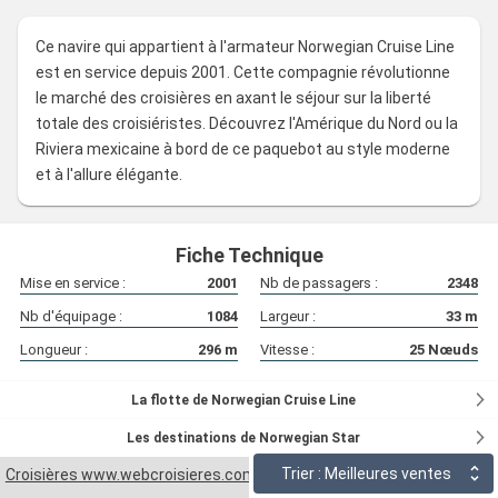
Ce navire qui appartient à l'armateur Norwegian Cruise Line
est en service depuis 2001. Cette compagnie révolutionne
le marché des croisières en axant le séjour sur la liberté
totale des croisiéristes. Découvrez l'Amérique du Nord ou la
Riviera mexicaine à bord de ce paquebot au style moderne
et à l'allure élégante.
Fiche Technique
Mise en service :
2001
Nb de passagers :
2348
Nb d'équipage :
1084
Largeur :
33
m
Longueur :
296
m
Vitesse :
25
Nœuds
La flotte de Norwegian Cruise Line
Les destinations de Norwegian Star
Trier : Meilleures ventes
Croisières www.webcroisieres.com
Armateurs