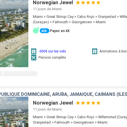
Norwegian Jewel
11 jours
de Miami
Miami > Great Stirrup Cay > Cabo Rojo > Oranjestad > Wil
(Curaçao) > Falmouth > Georgetown > Miami
Payez en 4X
-300€ sur les vols
Animations à bor
Pension complète
UBLIQUE DOMINICAINE, ARUBA, JAMAÏQUE, CAÏMANS (ÎLES
Norwegian Jewel
11 jours
de Miami
Miami > Great Stirrup Cay > Cabo Rojo > Willemstad (Cura
Oranjestad > Falmouth > Georgetown > Miami