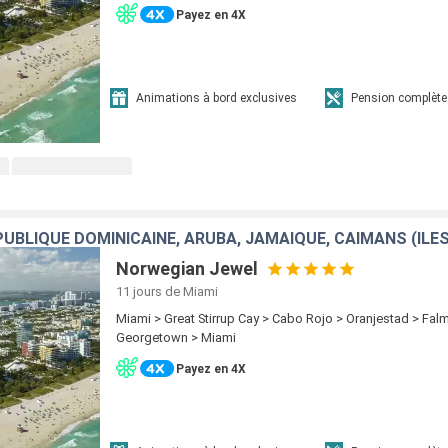
Payez en 4X
Animations à bord exclusives
Pension complète
UBLIQUE DOMINICAINE, ARUBA, JAMAÏQUE, CAÏMANS (ÎLES
Norwegian Jewel
11 jours
de Miami
Miami > Great Stirrup Cay > Cabo Rojo > Oranjestad > Fal
Georgetown > Miami
Payez en 4X