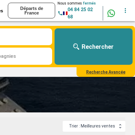
Nous sommes
fermés
Départs de
04 84 25 02
es
France
68
Rechercher
agnies
Recherche Avancée
Trier : Meilleures ventes