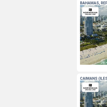
BAHAMAS, RÉP
CAÏMANS (ÎLES