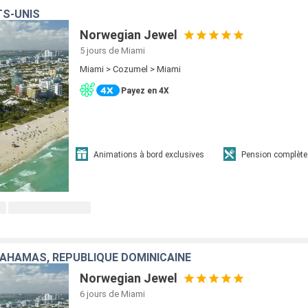
TS-UNIS
Norwegian Jewel
5 jours
de Miami
Miami > Cozumel > Miami
Payez en 4X
Animations à bord exclusives
Pension complète
BAHAMAS, RÉPUBLIQUE DOMINICAINE
Norwegian Jewel
6 jours
de Miami