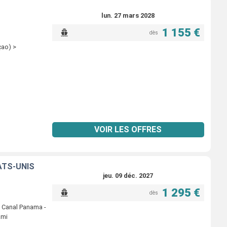
lun. 27 mars 2028
1 155 €
dès
çao) >
VOIR LES OFFRES
ATS-UNIS
jeu. 09 déc. 2027
1 295 €
dès
 Canal Panama -
ami