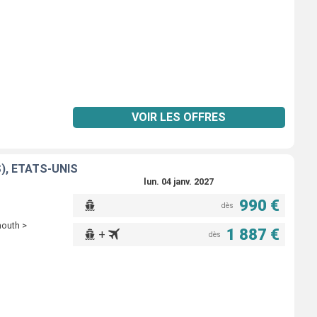
VOIR LES OFFRES
), ÉTATS-UNIS
lun. 04 janv. 2027
990 €
dès
mouth >
1 887 €
+
dès