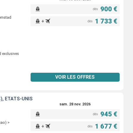
900 €
dès
lemstad
1 733 €
+
dès
d exclusives
VOIR LES OFFRES
), ÉTATS-UNIS
sam. 28 nov. 2026
945 €
dès
çao) >
1 677 €
+
dès