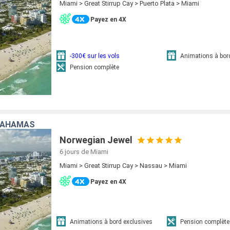
Miami > Great Stirrup Cay > Puerto Plata > Miami
Payez en 4X
-300€ sur les vols
Animations à bor
Pension complète
 BAHAMAS
Norwegian Jewel
6 jours
de Miami
Miami > Great Stirrup Cay > Nassau > Miami
Payez en 4X
Animations à bord exclusives
Pension complète