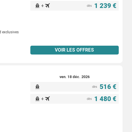
1 239 €
+
dès
d exclusives
VOIR LES OFFRES
ven. 18 déc. 2026
516 €
dès
1 480 €
+
dès