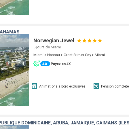
 BAHAMAS
Norwegian Jewel
5 jours
de Miami
Miami > Nassau > Great Stirrup Cay > Miami
Payez en 4X
Animations à bord exclusives
Pension complète
UBLIQUE DOMINICAINE, ARUBA, JAMAÏQUE, CAÏMANS (ÎLES