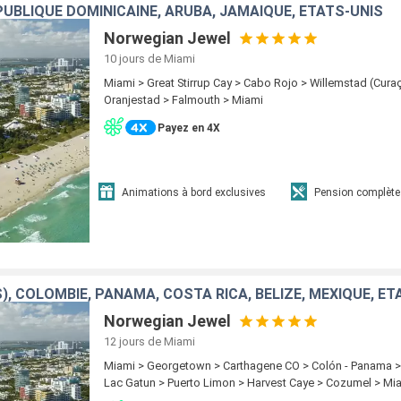
UBLIQUE DOMINICAINE, ARUBA, JAMAÏQUE, ÉTATS-UNIS
Norwegian Jewel
10 jours
de Miami
Miami > Great Stirrup Cay > Cabo Rojo > Willemstad (Cura
Oranjestad > Falmouth > Miami
Payez en 4X
Animations à bord exclusives
Pension complète
), COLOMBIE, PANAMA, COSTA RICA, BELIZE, MEXIQUE, ÉT
Norwegian Jewel
12 jours
de Miami
Miami > Georgetown > Carthagene CO > Colón - Panama >
Lac Gatun > Puerto Limon > Harvest Caye > Cozumel > Mi