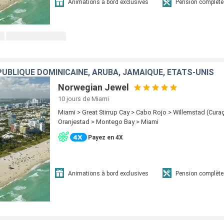
Animations à bord exclusives
Pension complète
UBLIQUE DOMINICAINE, ARUBA, JAMAÏQUE, ÉTATS-UNIS
Norwegian Jewel
10 jours
de Miami
Miami > Great Stirrup Cay > Cabo Rojo > Willemstad (Cura
Oranjestad > Montego Bay > Miami
Payez en 4X
Animations à bord exclusives
Pension complète