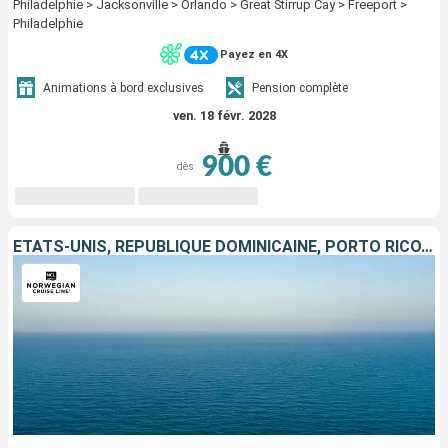
Philadelphie > Jacksonville > Orlando > Great Stirrup Cay > Freeport >
Philadelphie
Payez en 4X
Animations à bord exclusives
Pension complète
ven. 18 févr. 2028
900 €
dès
ÉTATS-UNIS, RÉPUBLIQUE DOMINICAINE, PORTO RICO, ANTIGUA-ET-BARBUDA, SAINT-MARTIN