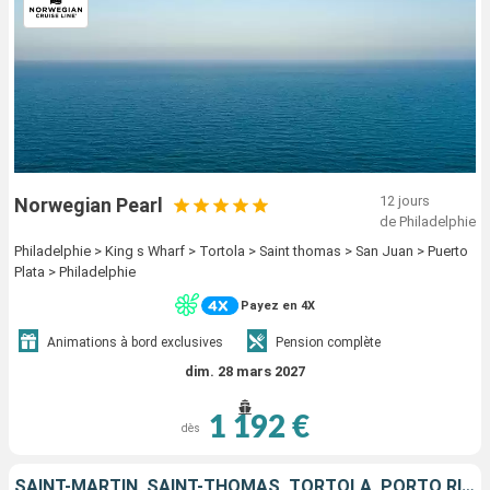
12 jours
Norwegian Pearl
de Philadelphie
Philadelphie > King s Wharf > Tortola > Saint thomas > San Juan > Puerto
Plata > Philadelphie
Payez en 4X
Animations à bord exclusives
Pension complète
dim. 28 mars 2027
1 192 €
dès
SAINT-MARTIN, SAINT-THOMAS, TORTOLA, PORTO RICO, RÉPUBLIQUE DOMINICAINE, ÉTATS-UNIS