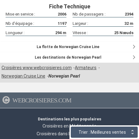
Fiche Technique
Mise en service :
2006
Nb de passagers :
2394
Nb d'équipage :
1197
Largeur :
32
m
Longueur :
294
m
Vitesse :
25
Nœuds
La flotte de Norwegian Cruise Line
Les destinations de Norwegian Pearl
Croisières www.webcroisieres.com
Armateurs
Norwegian Cruise Line
Norwegian Pearl
WEBCROISIERES.COM
Destinations les plus populaires
Croisières en Méditerranée
Trier : Meilleures ventes
Croisières dans les Iles Grecques