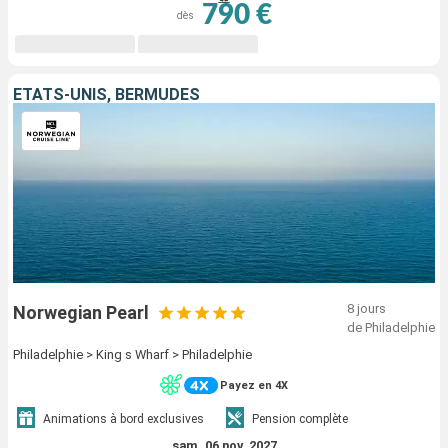
790 €
dès
ÉTATS-UNIS, BERMUDES
8 jours
Norwegian Pearl
de Philadelphie
Philadelphie > King s Wharf > Philadelphie
Payez en 4X
Animations à bord exclusives
Pension complète
sam. 06 nov. 2027