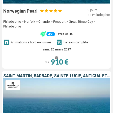
9 jours
Norwegian Pearl
de Philadelphie
Philadelphie > Norfolk > Orlando > Freeport > Great Stirrup Cay >
Philadelphie
Payez en 4X
Animations à bord exclusives
Pension complète
sam. 20 mars 2027
910 €
dès
SAINT-MARTIN, BARBADE, SAINTE-LUCIE, ANTIGUA-ET-BARBUDA, PORTO RICO, RÉPUBLIQUE DOMINICAINE, ÉTATS-UNIS