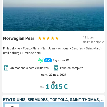
12 jours
Norwegian Pearl
de Philadelphie
Philadelphie > Puerto Plata > San Juan > Antigua > Castries > Saint-Martin
(Philipsburg) > Philadelphie
Payez en 4X
Animations à bord exclusives
Pension complète
sam. 27 nov. 2027
1 015 €
dès
ÉTATS-UNIS, BERMUDES, TORTOLA, SAINT-THOMAS, PORTO RICO, RÉPUBLIQUE DOMINICAINE