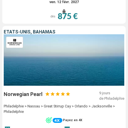
ven. 12 févr. 2027
875 €
dès
ÉTATS-UNIS, BAHAMAS
9 jours
Norwegian Pearl
de Philadelphie
Philadelphie > Nassau > Great Stirrup Cay > Orlando > Jacksonville >
Philadelphie
Payez en 4X