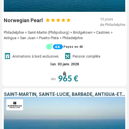
13 jours
Norwegian Pearl
de Philadelphie
Philadelphie > Saint-Martin (Philipsburg) > Bridgetown > Castries >
Antigua > San Juan > Puerto Plata > Philadelphie
Payez en 4X
Animations à bord exclusives
Pension complète
lun. 03 janv. 2028
965 €
dès
SAINT-MARTIN, SAINTE-LUCIE, BARBADE, ANTIGUA-ET-BARBUDA, PORTO RICO, RÉPUBLIQUE DOMINICAINE, ÉTATS-UNIS