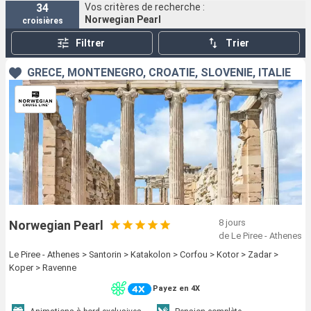
34
Vos critères de recherche :
Norwegian Pearl
croisières
Filtrer
Trier
GRÈCE, MONTÉNÉGRO, CROATIE, SLOVÉNIE, ITALIE
8 jours
Norwegian Pearl
de Le Piree - Athenes
Le Piree - Athenes > Santorin > Katakolon > Corfou > Kotor > Zadar >
Koper > Ravenne
Payez en 4X