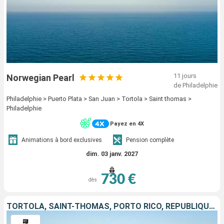
11 jours
Norwegian Pearl
de Philadelphie
Philadelphie > Puerto Plata > San Juan > Tortola > Saint thomas >
Philadelphie
Payez en 4X
Animations à bord exclusives
Pension complète
dim. 03 janv. 2027
730 €
dès
TORTOLA, SAINT-THOMAS, PORTO RICO, RÉPUBLIQUE DOMINICAINE, ÉTATS-UNIS