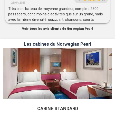
28/04/2025
Très bien, bateau de moyenne grandeur, complet, 2500
passagers, donc moins d'activités que sur un grand, mais
avec la même diversité: quizz, art, chansons, sports
décoration moderne et sobre 6 restaurants de specialités,
Voir tous les avis clients de Norwegian Pearl
belles boutiques de joaillerie, parfums, qqs vêtements et
maroquinerie des jeux en intérieur, salle de sport, SPA, golf
et basket dehors, et deux très grandes piscines, rare dans
Les cabines du Norwegian Pearl
une croisière donc pour moi, y en avait pour tout le monde,
et j'avais assez d'activités pour m'occuper durant les 2
jours de mer
CABINE STANDARD