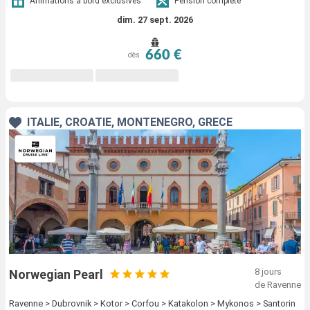
Animations à bord exclusives
Pension complète
dim. 27 sept. 2026
660 €
dès
ITALIE, CROATIE, MONTÉNÉGRO, GRÈCE
8 jours
Norwegian Pearl
de Ravenne
Ravenne > Dubrovnik > Kotor > Corfou > Katakolon > Mykonos > Santorin