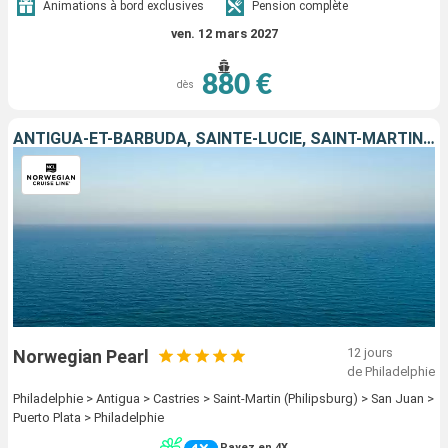
Animations à bord exclusives
Pension complète
ven. 12 mars 2027
880 €
dès
ANTIGUA-ET-BARBUDA, SAINTE-LUCIE, SAINT-MARTIN, PORTO RICO, RÉPUBLIQUE DOMINICAINE, ÉTATS-UNIS
12 jours
Norwegian Pearl
de Philadelphie
Philadelphie > Antigua > Castries > Saint-Martin (Philipsburg) > San Juan >
Puerto Plata > Philadelphie
Payez en 4X