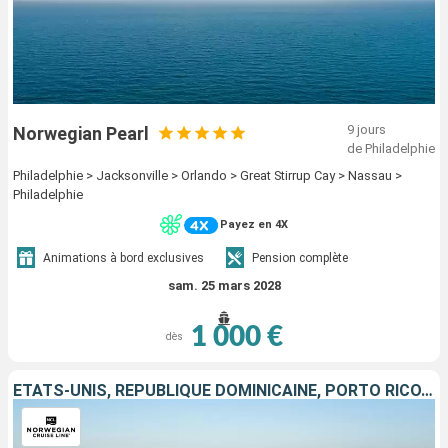
9 jours
Norwegian Pearl
de Philadelphie
Philadelphie > Jacksonville > Orlando > Great Stirrup Cay > Nassau >
Philadelphie
Payez en 4X
Animations à bord exclusives
Pension complète
sam. 25 mars 2028
1 000 €
dès
ÉTATS-UNIS, RÉPUBLIQUE DOMINICAINE, PORTO RICO, ANTIGUA-ET-BARBUDA, SAINTE-LUCIE, SAINT-MARTIN