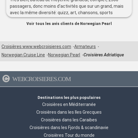
passagers, donc moins d'activités que sur un grand, mais
avec la même diversité: quizz, art, chansons, sports
décoration moderne et sobre 6 restaurants de specialités,
Voir tous les avis clients de Norwegian Pearl
belles boutiques de joaillerie, parfums, qqs vêtements et
maroquinerie des jeux en intérieur, salle de sport, SPA, golf
et basket dehors, et deux très grandes piscines, rare dans
une croisière donc pour moi, y en avait pour tout le monde,
Croisières www.webcroisieres.com
Armateurs
et j'avais assez d'activités pour m'occuper durant les 2
Norwegian Cruise Line
Norwegian Pearl
Croisières Adriatique
jours de mer
WEBCROISIERES.COM
Destinations les plus populaires
Croisières en Méditerranée
Croisières dans les Iles Grecques
Croisières dans les Caraibes
Croisières dans les Fjords & scandinavie
Croisières Tour du monde