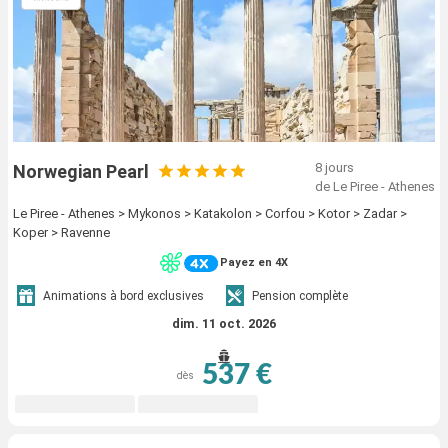
8 jours
Norwegian Pearl
de Le Piree - Athenes
Le Piree - Athenes > Mykonos > Katakolon > Corfou > Kotor > Zadar >
Koper > Ravenne
Payez en 4X
Animations à bord exclusives
Pension complète
dim. 11 oct. 2026
537 €
dès