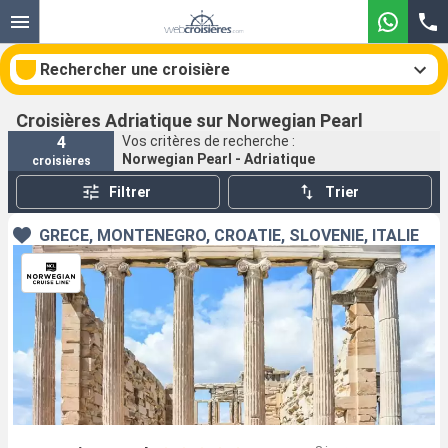
Rechercher une croisière
Croisières Adriatique sur Norwegian Pearl
4
Vos critères de recherche :
Norwegian Pearl - Adriatique
croisières
Nos destinations
Filtrer
Trier
Mois de départ
GRÈCE, MONTÉNÉGRO, CROATIE, SLOVÉNIE, ITALIE
Ports
Compagnies
Rechercher