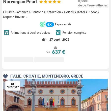
8 jours
Norwegian Pearl
de Le Piree - Athenes
Le Piree - Athenes > Santorin > Katakolon > Corfou > Kotor > Zadar >
Koper > Ravenne
Payez en 4X
Animations à bord exclusives
Pension complète
dim. 27 sept. 2026
637 €
dès
ITALIE, CROATIE, MONTÉNÉGRO, GRÈCE