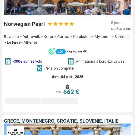
8 jours
Norwegian Pearl
de Ravenne
Ravenne > Dubrovnik > Kotor > Corfou > Katakolon > Mykonos > Santorin
> Le Piree - Athenes
Payez en 4X
-300€ sur les vols
Animations à bord exclusives
Pension complète
dim. 04 oct. 2026
662 €
dès
GRÈCE, MONTÉNÉGRO, CROATIE, SLOVÉNIE, ITALIE