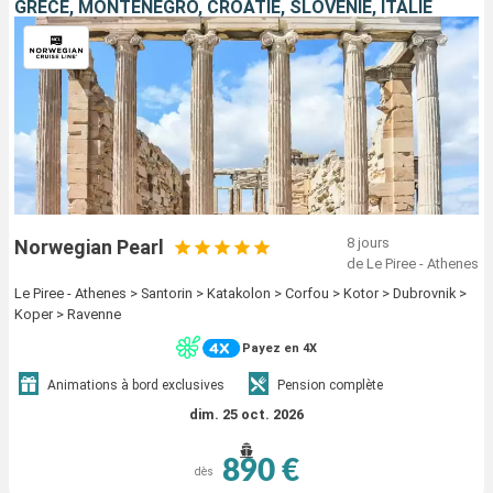
GRÈCE, MONTÉNÉGRO, CROATIE, SLOVÉNIE, ITALIE
8 jours
Norwegian Pearl
de Le Piree - Athenes
Le Piree - Athenes > Santorin > Katakolon > Corfou > Kotor > Dubrovnik >
Koper > Ravenne
Payez en 4X
Animations à bord exclusives
Pension complète
dim. 25 oct. 2026
890 €
dès