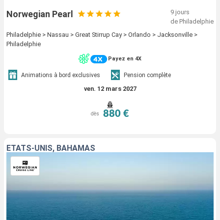
9 jours
Norwegian Pearl
de Philadelphie
Philadelphie > Nassau > Great Stirrup Cay > Orlando > Jacksonville >
Philadelphie
Payez en 4X
Animations à bord exclusives
Pension complète
ven. 12 mars 2027
880 €
dès
ÉTATS-UNIS, BAHAMAS