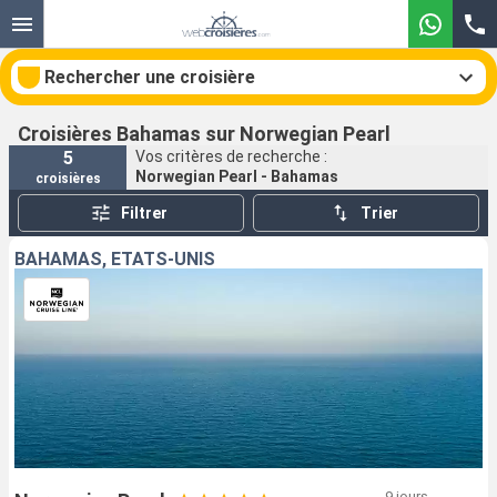
Rechercher une croisière
Croisières Bahamas sur Norwegian Pearl
5
Vos critères de recherche :
Norwegian Pearl - Bahamas
croisières
Nos destinations
Filtrer
Trier
Mois de départ
BAHAMAS, ÉTATS-UNIS
Ports
Compagnies
Rechercher
9 jours