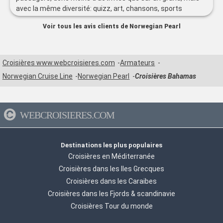
avec la même diversité: quizz, art, chansons, sports
décoration moderne et sobre 6 restaurants de specialités,
Voir tous les avis clients de Norwegian Pearl
belles boutiques de joaillerie, parfums, qqs vêtements et
maroquinerie des jeux en intérieur, salle de sport, SPA, golf
et basket dehors, et deux très grandes piscines, rare dans
une croisière donc pour moi, y en avait pour tout le monde,
Croisières www.webcroisieres.com
Armateurs
et j'avais assez d'activités pour m'occuper durant les 2
Norwegian Cruise Line
Norwegian Pearl
Croisières Bahamas
jours de mer
WEBCROISIERES.COM
Destinations les plus populaires
Croisières en Méditerranée
Croisières dans les Iles Grecques
Croisières dans les Caraibes
Croisières dans les Fjords & scandinavie
Croisières Tour du monde