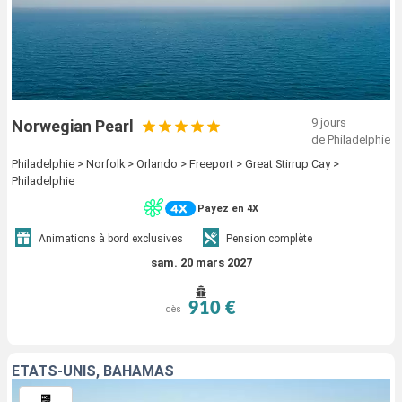
9 jours
Norwegian Pearl
de Philadelphie
Philadelphie > Norfolk > Orlando > Freeport > Great Stirrup Cay >
Philadelphie
Payez en 4X
Animations à bord exclusives
Pension complète
sam. 20 mars 2027
910 €
dès
ÉTATS-UNIS, BAHAMAS