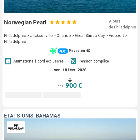
9 jours
Norwegian Pearl
de Philadelphie
Philadelphie > Jacksonville > Orlando > Great Stirrup Cay > Freeport >
Philadelphie
Payez en 4X
Animations à bord exclusives
Pension complète
ven. 18 févr. 2028
900 €
dès
ÉTATS-UNIS, BAHAMAS