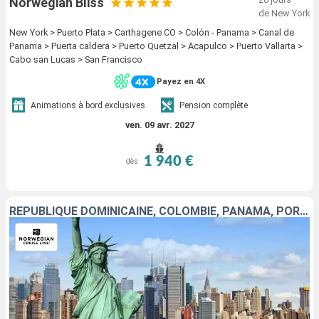
Norwegian Bliss
de New York
New York > Puerto Plata > Carthagene CO > Colón - Panama > Canal de
Panama > Puerta caldera > Puerto Quetzal > Acapulco > Puerto Vallarta >
Cabo san Lucas > San Francisco
Payez en 4X
Animations à bord exclusives
Pension complète
ven. 09 avr. 2027
1 940 €
dès
RÉPUBLIQUE DOMINICAINE, COLOMBIE, PANAMA, PORTO RICO, GUATEMALA, MEXIQUE, ÉTATS-UNIS, CANADA