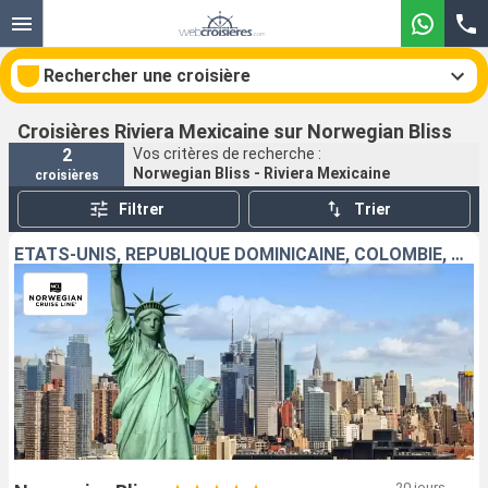
Rechercher une croisière
Croisières Riviera Mexicaine sur Norwegian Bliss
2
Vos critères de recherche :
Norwegian Bliss - Riviera Mexicaine
croisières
Nos destinations
Filtrer
Trier
Mois de départ
ÉTATS-UNIS, RÉPUBLIQUE DOMINICAINE, COLOMBIE, PANAMA, PORTO RICO, GUATEMALA, MEXIQUE
Ports
Compagnies
Rechercher
20 jours