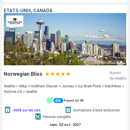
ÉTATS-UNIS, CANADA
8 jours
Norwegian Bliss
de Seattle
Seattle > Sitka > Holkham Glacier > Juneau > Icy Strait Point > Ketchikan >
Victoria CA > Seattle
Payez en 4X
-300€ sur les vols
Animations à bord exclusives
Pension complète
sam. 02 oct. 2027