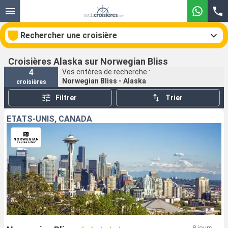
Rechercher une croisière
Croisières Alaska sur Norwegian Bliss
4
Vos critères de recherche :
Norwegian Bliss - Alaska
croisières
Nos destinations
Filtrer
Trier
Mois de départ
ÉTATS-UNIS, CANADA
Ports
Compagnies
Rechercher
8 jours