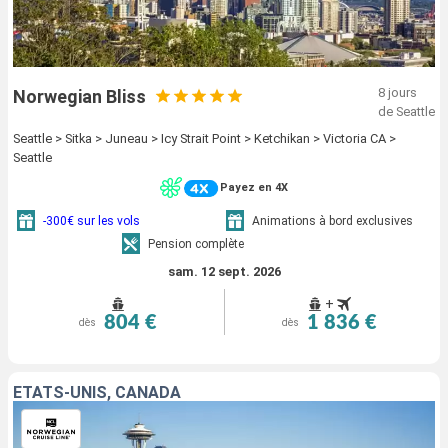
8 jours
Norwegian Bliss
de Seattle
Seattle > Sitka > Juneau > Icy Strait Point > Ketchikan > Victoria CA >
Seattle
Payez en 4X
-300€ sur les vols
Animations à bord exclusives
Pension complète
sam. 12 sept. 2026
+
804 €
1 836 €
dès
dès
ÉTATS-UNIS, CANADA