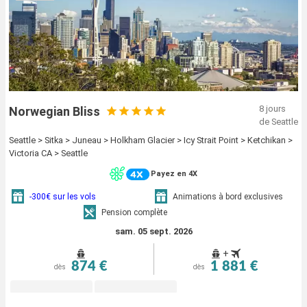
8 jours
Norwegian Bliss
de Seattle
Seattle > Sitka > Juneau > Holkham Glacier > Icy Strait Point > Ketchikan >
Victoria CA > Seattle
Payez en 4X
-300€ sur les vols
Animations à bord exclusives
Pension complète
sam. 05 sept. 2026
+
874 €
1 881 €
dès
dès