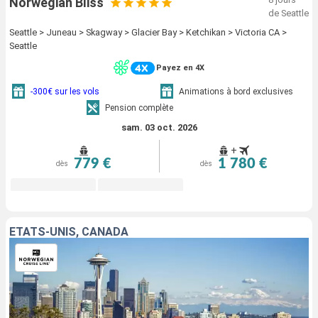
Norwegian Bliss
de Seattle
Seattle > Juneau > Skagway > Glacier Bay > Ketchikan > Victoria CA >
Seattle
Payez en 4X
-300€ sur les vols
Animations à bord exclusives
Pension complète
sam. 03 oct. 2026
+
779 €
1 780 €
dès
dès
ÉTATS-UNIS, CANADA