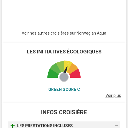
témoignent ses nombreux musées comme la villa Vizcaya
incarnant le style renaissance italienne ou encore le musée
Wolfsonian abritant des collections art déco.
Voir nos autres croisières sur Norwegian Aqua
LES INITIATIVES ÉCOLOGIQUES
GREEN SCORE C
Voir plus
INFOS CROISIÈRE
LES PRESTATIONS INCLUSES