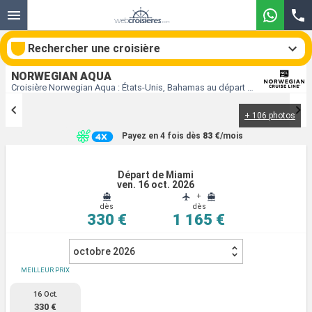
Rechercher une croisière
NORWEGIAN AQUA
Croisière Norwegian Aqua : États-Unis, Bahamas au départ de Miami
+ 106 photos
Nos destinations
Payez en 4 fois dès
83 €
/mois
Mois de départ
Départ de Miami
ven. 16 oct. 2026
Ports
Compagnies
+
dès
dès
330 €
1 165 €
Rechercher
octobre 2026
MEILLEUR PRIX
16 Oct.
330 €