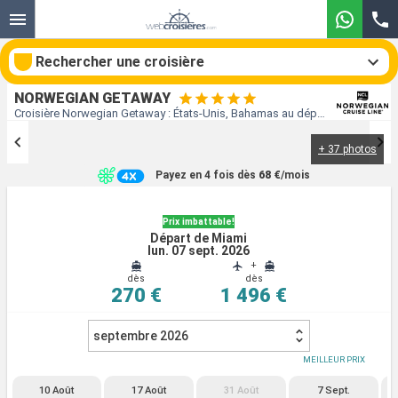
Rechercher une croisière
NORWEGIAN GETAWAY
Croisière Norwegian Getaway : États-Unis, Bahamas au départ de Miami
+ 37 photos
Nos destinations
Payez en 4 fois dès
68 €
/mois
Mois de départ
Prix imbattable!
Départ de Miami
Ports
Compagnies
lun. 07 sept. 2026
+
dès
dès
Rechercher
270 €
1 496 €
septembre 2026
MEILLEUR PRIX
10 Août
17 Août
31 Août
7 Sept.