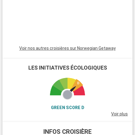
plus sérieux avec un patrimoine culturel important comme en
témoignent ses nombreux musées comme la villa Vizcaya
incarnant le style renaissance italienne ou encore le musée
Wolfsonian abritant des collections art déco.
Voir nos autres croisières sur Norwegian Getaway
LES INITIATIVES ÉCOLOGIQUES
GREEN SCORE D
Voir plus
INFOS CROISIÈRE