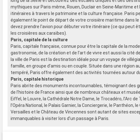
long de la Seine et découvrez des escales uniques et des destin
mythiques sur Paris même, Rouen, Duclair en Seine-Maritime et 
itinéraires à travers le patrimoine et la culture française. Paris p
également le point de départ de votre croisière maritime dans le
devez prendre l'avion pour débuter votre itinéraire (ce qui peut ê
les croisières aux caraïbes).
Paris, capitale de la culture
Paris, capitale française, connue pour être la capitale de la mode,
gastronomie, de la création et de l’art de vivre est aussi la cité de
la ville de Paris est la destination idéale pour un voyage de villégi
famille, en groupe d’amis ou en couple. Située dans une région a
tempéré, Paris offre également des activités tournées autour du 
Paris, capitale historique
Paris abrite des monuments incontournables, témoignant des 
de l’histoire de France ainsi que de nombreux châteaux et musée
Eiffel, le Louvre, la Cathédrale Notre Dame, le Trocadéro, l’Arc de
l’Opéra National, le Palais Garnier, la Conciergerie, le Panthéon, l
Versailles et le Château de Vincennes sont autant de sites exce
immanquables à visiter lors d’un passage à Paris.
Les anciens bâtiments institutionnels comme le Palais Brongnia
l’Observatoire de Paris ou le fameux Palais de l’Elysée représent