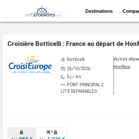
Destinations
Compa
Voir les 13 autres photos
Croisière Botticelli : France au départ de Honf
Autres dépa
Botticelli
Honfleur
26/10/2026
5 j / 4 n
PONT PRINCIPAL 2
LITS SEPARABLES
+