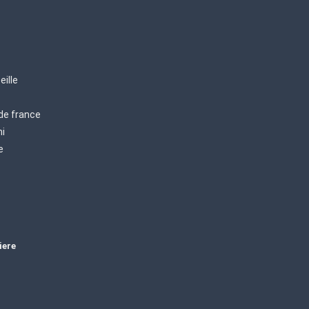
eille
 de france
mi
e
iere