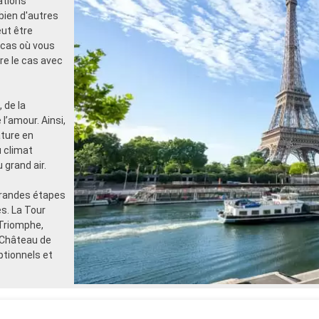
ations
bien d'autres
eut être
 cas où vous
tre le cas avec
 de la
 l’amour. Ainsi,
ature en
u climat
grand air.
grandes étapes
s. La Tour
 Triomphe,
e Château de
ptionnels et
rt,
ent aussi de