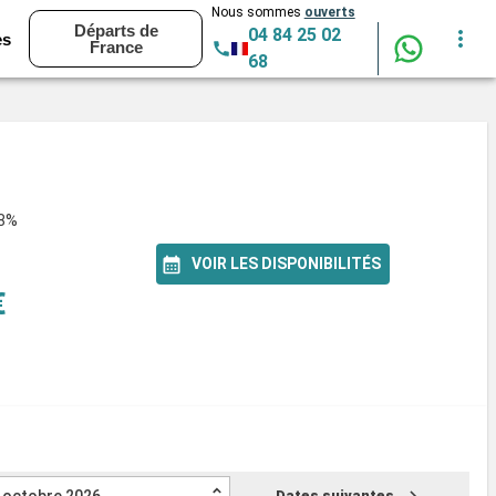
Nous sommes
ouverts
Départs de
04 84 25 02
es
France
68
88%
VOIR LES DISPONIBILITÉS
€
Dates suivantes