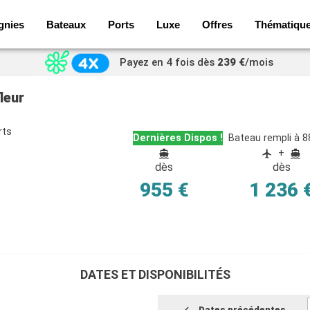
gnies
Bateaux
Ports
Luxe
Offres
Thématiqu
Payez en 4 fois dès
239 €
/mois
leur
rts
Dernières Dispos !
Bateau rempli à 
+
dès
dès
955 €
1 236 
DATES ET DISPONIBILITÉS
Dates précédentes