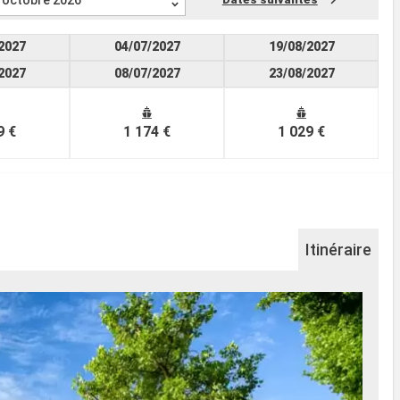
octobre 2026
2027
04/07/2027
19/08/2027
2027
08/07/2027
23/08/2027
9 €
1 174 €
1 029 €
Itinéraire
Pa
Parti
progr
cultu