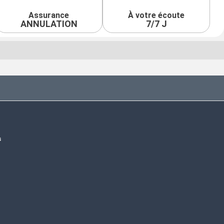
Assurance
À votre écoute
ANNULATION
7/7 J
s