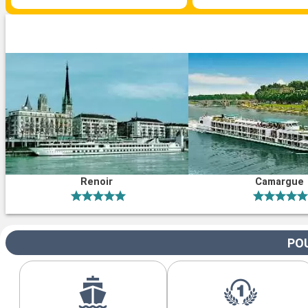
Renoir
Camargue
POU