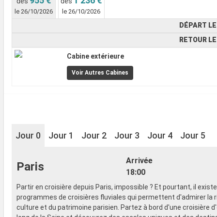
955 €
1 236 €
dès
dès
le 26/10/2026
le 26/10/2026
DÉPART LE
RETOUR LE
Cabine extérieure
Voir Autres Cabines
Jour 0
Jour 1
Jour 2
Jour 3
Jour 4
Jour 5
Arrivée
Paris
18:00
Partir en croisière depuis Paris, impossible ? Et pourtant, il exist
programmes de croisières fluviales qui permettent d'admirer la r
culture et du patrimoine parisien. Partez à bord d'une croisière d