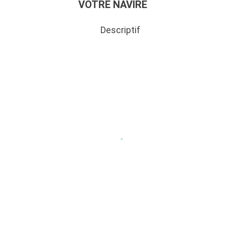
VOTRE NAVIRE
itutionnels aux
 à la « Ville
Descriptif
’élégance et
 Elysées et
n qui héberge
venue George V.
 institutions
ées
encore
.
ds apprécient
s, séjourner à
ls que le
is et les parcs
lus importants