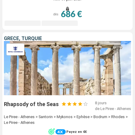
686 €
dès
GRÈCE, TURQUIE
8 jours
Rhapsody of the Seas
de Le Piree - Athenes
Le Piree - Athenes > Santorin > Mykonos > Ephèse > Bodrum > Rhodes >
Le Piree - Athenes
Payez en 4X