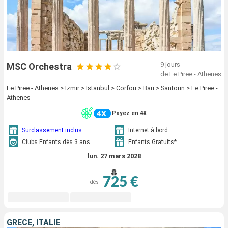
9 jours
MSC Orchestra
de Le Piree - Athenes
Le Piree - Athenes > Izmir > Istanbul > Corfou > Bari > Santorin > Le Piree -
Athenes
Payez en 4X
Surclassement inclus
Internet à bord
Clubs Enfants dès 3 ans
Enfants Gratuits*
lun. 27 mars 2028
725 €
dès
GRÈCE, ITALIE