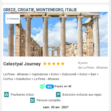
GRÈCE, CROATIE, MONTÉNÉGRO, ITALIE
8 jours
Celestyal Journey
de Le Piree - Athenes
Le Piree - Athenes > Cephalonie > Kotor > Dubrovnik > Kotor > Bari >
Corfou > Katakolon > Le Piree - Athenes
Payez en 4X
Pourboires inclus
Boissons incluses aux repas
Pension complète
sam. 03 avr. 2027