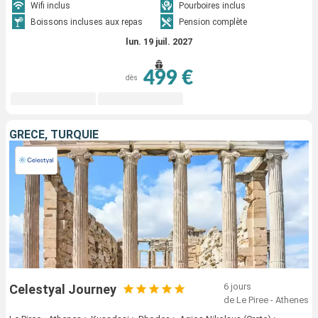
Wifi inclus
Pourboires inclus
Boissons incluses aux repas
Pension complète
lun. 19 juil. 2027
499 €
dès
GRÈCE, TURQUIE
6 jours
Celestyal Journey
de Le Piree - Athenes