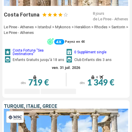
8 jours
Costa Fortuna
de Le Piree - Athenes
Le Piree - Athenes > Istanbul > Mykonos > Heraklion > Rhodes > Santorin >
Le Piree - Athenes
Payez en 4X
Costa Fortuna "Sea
0 Supplément single
Destinations"
Enfants Gratuits jusqu'à 18 ans
Club Enfants dès 3 ans
ven. 31 juil. 2026
+
719 €
1 349 €
dès
dès
TURQUIE, ITALIE, GRÈCE