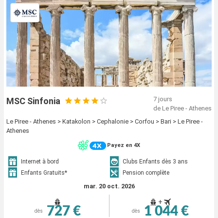
7 jours
MSC Sinfonia
de Le Piree - Athenes
Le Piree - Athenes > Katakolon > Cephalonie > Corfou > Bari > Le Piree -
Athenes
Payez en 4X
Internet à bord
Clubs Enfants dès 3 ans
Enfants Gratuits*
Pension complète
mar. 20 oct. 2026
+
727 €
1 044 €
dès
dès