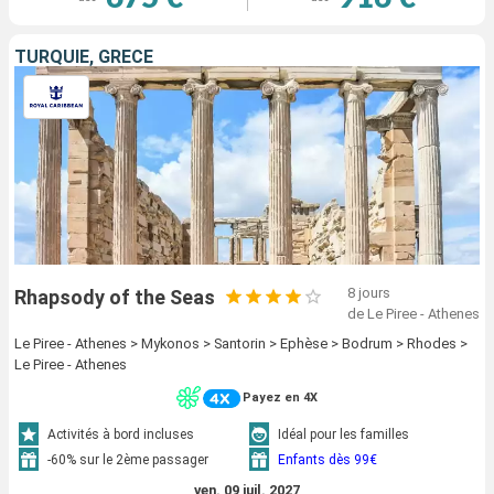
TURQUIE, GRÈCE
8 jours
Rhapsody of the Seas
de Le Piree - Athenes
Le Piree - Athenes > Mykonos > Santorin > Ephèse > Bodrum > Rhodes >
Le Piree - Athenes
Payez en 4X
Activités à bord incluses
Idéal pour les familles
-60% sur le 2ème passager
Enfants dès 99€
ven. 09 juil. 2027