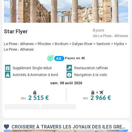
8 jours
Star Flyer
de Le Piree - Athenes
Le Piree - Athenes > Rhodes > Bodrum > Dalyan River > Santorin > Hydra >
Le Piree - Athenes
Payez en 4X
Supplément Single réduit
Restauration raffinée
Activités & Animation à bord
Navigation à la voile
sam. 08 août 2026
+
2 515 €
2 966 €
dès
dès
CROISIÈRE À TRAVERS LES JOYAUX DES ÎLES GRECQUES AVEC JEAN-FRANÇOIS COLOSIMO