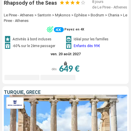
8 jours
Rhapsody of the Seas
de Le Piree - Athenes
Le Piree - Athenes > Santorin > Mykonos > Ephèse > Bodrum > Chania > Le
Piree - Athenes
Payez en 4X
Activités à bord incluses
Idéal pour les familles
-60% sur le 2ème passager
Enfants dès 99€
ven. 20 août 2027
649 €
dès
TURQUIE, GRÈCE