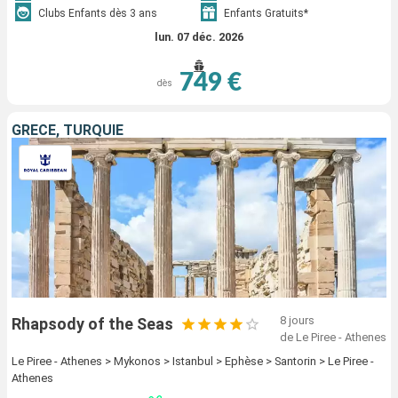
Clubs Enfants dès 3 ans
Enfants Gratuits*
lun. 07 déc. 2026
749 €
dès
GRÈCE, TURQUIE
8 jours
Rhapsody of the Seas
de Le Piree - Athenes
Le Piree - Athenes > Mykonos > Istanbul > Ephèse > Santorin > Le Piree -
Athenes