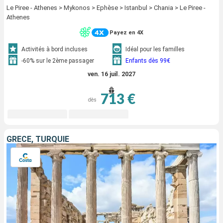
Le Piree - Athenes > Mykonos > Ephèse > Istanbul > Chania > Le Piree -
Athenes
Payez en 4X
Activités à bord incluses
Idéal pour les familles
-60% sur le 2ème passager
Enfants dès 99€
ven. 16 juil. 2027
713 €
dès
GRÈCE, TURQUIE