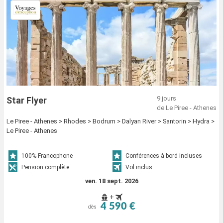
9 jours
Star Flyer
de Le Piree - Athenes
Le Piree - Athenes > Rhodes > Bodrum > Dalyan River > Santorin > Hydra >
Le Piree - Athenes
100% Francophone
Conférences à bord incluses
Pension complète
Vol inclus
ven. 18 sept. 2026
+
4 590 €
dès