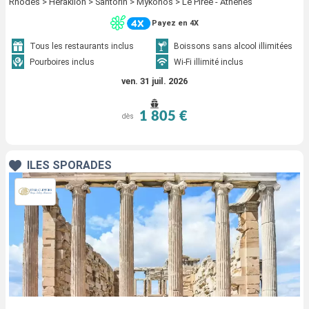
Rhodes > Heraklion > Santorin > Mykonos > Le Piree - Athenes
Payez en 4X
Tous les restaurants inclus
Boissons sans alcool illimitées
Pourboires inclus
Wi-Fi illimité inclus
ven. 31 juil. 2026
1 805 €
dès
ÎLES SPORADES