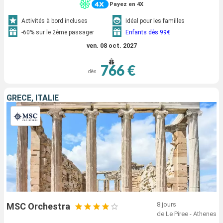
Payez en 4X
Activités à bord incluses
Idéal pour les familles
-60% sur le 2ème passager
Enfants dès 99€
ven. 08 oct. 2027
766 €
dès
GRÈCE, ITALIE
8 jours
MSC Orchestra
de Le Piree - Athenes