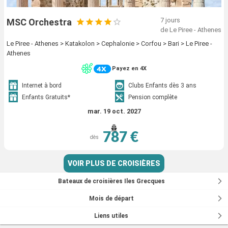
7 jours
MSC Orchestra
de Le Piree - Athenes
Le Piree - Athenes > Katakolon > Cephalonie > Corfou > Bari > Le Piree -
Athenes
Payez en 4X
Internet à bord
Clubs Enfants dès 3 ans
Enfants Gratuits*
Pension complète
mar. 19 oct. 2027
787 €
dès
VOIR PLUS DE CROISIÈRES
Bateaux de croisières Iles Grecques
Mois de départ
Liens utiles