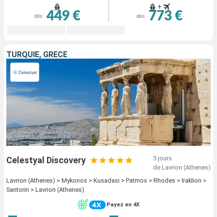
+
449 €
773 €
dès
dès
TURQUIE, GRÈCE
5 jours
Celestyal Discovery
de Lavrion (Athenes)
Lavrion (Athenes) > Mykonos > Kusadasi > Patmos > Rhodes > Iraklion >
Santorin > Lavrion (Athenes)
Payez en 4X