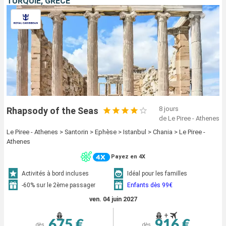
TURQUIE, GRÈCE
8 jours
Rhapsody of the Seas
de Le Piree - Athenes
Le Piree - Athenes > Santorin > Ephèse > Istanbul > Chania > Le Piree -
Athenes
Payez en 4X
Activités à bord incluses
Idéal pour les familles
-60% sur le 2ème passager
Enfants dès 99€
ven. 04 juin 2027
+
675 €
916 €
dès
dès