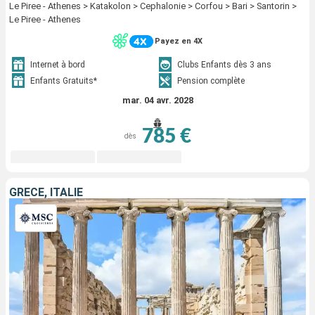
Le Piree - Athenes > Katakolon > Cephalonie > Corfou > Bari > Santorin >
Le Piree - Athenes
Payez en 4X
Internet à bord
Clubs Enfants dès 3 ans
Enfants Gratuits*
Pension complète
mar. 04 avr. 2028
785 €
dès
GRÈCE, ITALIE