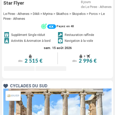
8 jours
Star Flyer
de Le Piree - Athenes
Le Piree - Athenes > Dikili > Myrina > Skiathos > Skopelos > Poros > Le
Piree - Athenes
Payez en 4X
Supplément Single réduit
Restauration raffinée
Activités & Animation à bord
Navigation à la voile
sam. 15 août 2026
+
2 515 €
2 996 €
dès
dès
CYCLADES DU SUD