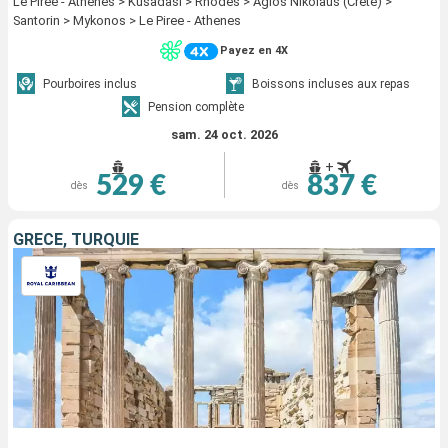
Le Piree - Athenes > Kusadasi > Rhodes > Agios Nikolaus (Crete) >
Santorin > Mykonos > Le Piree - Athenes
Payez en 4X
Pourboires inclus
Boissons incluses aux repas
Pension complète
sam. 24 oct. 2026
+
529 €
837 €
dès
dès
GRÈCE, TURQUIE