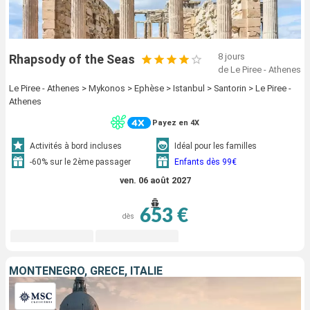
8 jours
Rhapsody of the Seas
de Le Piree - Athenes
Le Piree - Athenes > Mykonos > Ephèse > Istanbul > Santorin > Le Piree -
Athenes
Payez en 4X
Activités à bord incluses
Idéal pour les familles
-60% sur le 2ème passager
Enfants dès 99€
ven. 06 août 2027
653 €
dès
MONTÉNÉGRO, GRÈCE, ITALIE