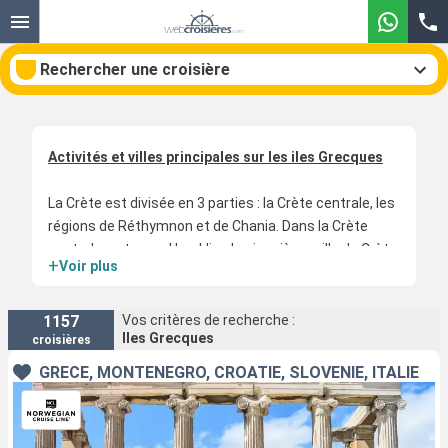
Rechercher une croisière
Activités et villes principales sur les iles Grecques
Nos destinations
La Crète est divisée en 3 parties : la Crète centrale, les
Mois de départ
régions de Réthymnon et de Chania. Dans la Crète
centrale se trouve Heraklion la cinquième ville de Crète.
+
Voir plus
Ports
Compagnies
Heraklion est une ville très animée avec des cafés et
des terrasses toujours pleins. Son musée
Rechercher
archéologique est le second de Grèce. La ville de
1157
Vos critères de recherche :
Iles Grecques
croisières
Réthymnon comprend un port pittoresque dominé par
une jolie forteresse Vénitienne qui sert de décor à de
GRÈCE, MONTÉNÉGRO, CROATIE, SLOVÉNIE, ITALIE
nombreux spectacles courant la saison estivale. Il
était jadis destiné à protéger la population des
attaques des pirates. Chania est une jolie ville mêlant