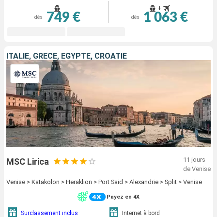
+
749 €
1 063 €
dès
dès
ITALIE, GRÈCE, EGYPTE, CROATIE
11 jours
MSC Lirica
de Venise
Venise > Katakolon > Heraklion > Port Said > Alexandrie > Split > Venise
Payez en 4X
Surclassement inclus
Internet à bord