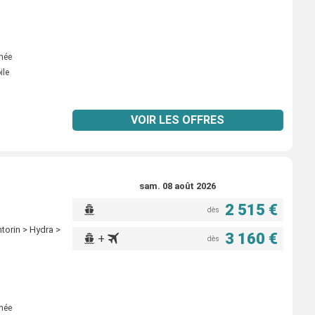
inée
ile
VOIR LES OFFRES
sam. 08 août 2026
2 515 €
dès
torin > Hydra >
3 160 €
+
dès
inée