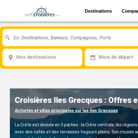
Destinations
Compa
Nos destinations
Mois de départ
Croisières Iles Grecques : Offres 
Activités et villes principales sur les iles Grecques
La Crète est divisée en 3 parties : la Crète centrale, les régio
avec des cafés et des terrasses toujours pleins. Son musée a