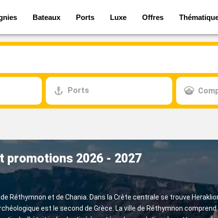
gnies
Bateaux
Ports
Luxe
Offres
Thématiqu
Ports
Comp
et promotions 2026 - 2027
ns de Réthymnon et de Chania. Dans la Crète centrale se trouve Heraklion
rchéologique est le second de Grèce. La ville de Réthymnon comprend u