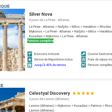
RQUIE
Silver Nova
8 jours
de Le Piree - Athenes
Le Piree - Athenes > Nafplio > Milos > Heraklion > Rhodes
Mykonos > Le Piree - Athenes > Nafplio > Milos > Herakli
Kusadasi > Mykonos > Le Piree - Athenes
Pension complète
Boissons incluses
Cuisine Gastron
Service de Majordome inclus
Frais de séjour in
Jusqu'à 40% de remise
Pension complète
CE
Celestyal Discovery
5 jours
de Lavrion (Athenes)
Lavrion (Athenes) > Mykonos > Kusadasi > Patmos > Rhod
Lavrion (Athenes)