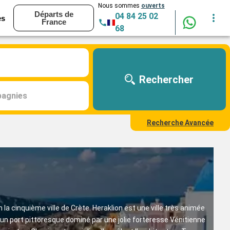
Nous sommes
ouverts
Départs de
04 84 25 02
es
France
68
Rechercher
agnies
Recherche Avancée
 la cinquième ville de Crète. Heraklion est une ville très animée
n port pittoresque dominé par une jolie forteresse Vénitienne