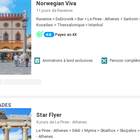
Norwegian Viva
11 jours
de Ravenne
Ravenne > Dubrovnik > Bar > Le Piree - Athenes > Santorin
Kusadasi > Thessalonique > Istanbul
Payez en 4X
Animations à bord exclusives
Pension complète
ADES
Star Flyer
8 jours
de Le Piree - Athenes
Le Piree - Athenes > Dikili > Myrina > Skiathos > Skopelos 
- Athenes