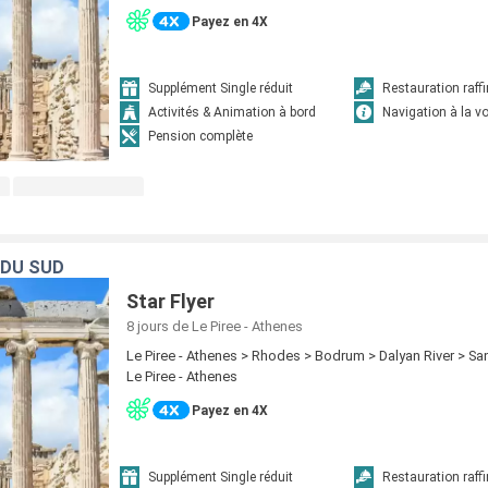
Payez en 4X
Supplément Single réduit
Restauration raff
Activités & Animation à bord
Navigation à la vo
Pension complète
 DU SUD
Star Flyer
8 jours
de Le Piree - Athenes
Le Piree - Athenes > Rhodes > Bodrum > Dalyan River > San
Le Piree - Athenes
Payez en 4X
Supplément Single réduit
Restauration raff