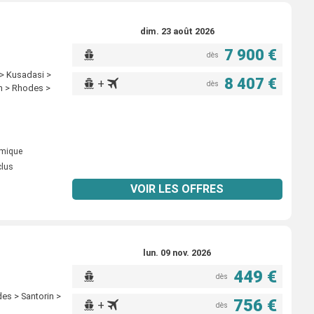
dim. 23 août 2026
7 900 €
dès
 > Kusadasi >
8 407 €
+
dès
on > Rhodes >
omique
clus
VOIR LES OFFRES
lun. 09 nov. 2026
449 €
dès
es > Santorin >
756 €
+
dès