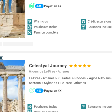
Payez en 4X
Wifi inclus
Crédit excursions 
Pourboires inclus
Boissons incluse
Pension complète
IE
Celestyal Journey
6 jours
de Le Piree - Athenes
Le Piree - Athenes > Kusadasi > Rhodes > Agios Nikolaus 
Santorin > Mykonos > Le Piree - Athenes
Payez en 4X
Pourboires inclus
Boissons incluse