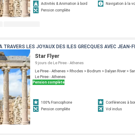
Activités & Animation à bord
Navigation à la vo
Pension complète
 À TRAVERS LES JOYAUX DES ÎLES GRECQUES AVEC JEAN
Star Flyer
9 jours
de Le Piree - Athenes
Le Piree - Athenes > Rhodes > Bodrum > Dalyan River > San
Le Piree - Athenes
Pension complète
100% Francophone
Conférences à bo
Pension complète
Vol inclus