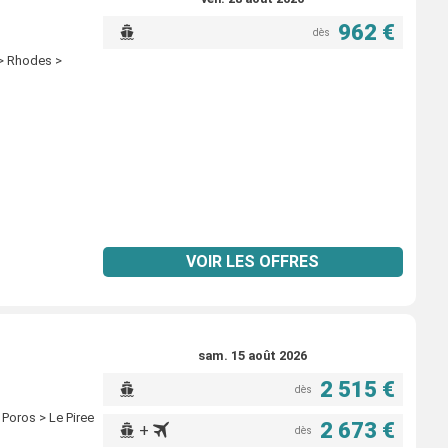
962 €
dès
 > Rhodes >
VOIR LES OFFRES
sam. 15 août 2026
2 515 €
dès
> Poros > Le Piree
2 673 €
+
dès