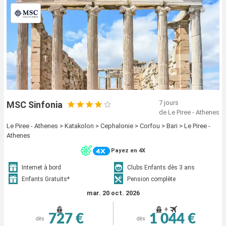
7 jours
MSC Sinfonia
de Le Piree - Athenes
Le Piree - Athenes > Katakolon > Cephalonie > Corfou > Bari > Le Piree -
Athenes
Payez en 4X
Internet à bord
Clubs Enfants dès 3 ans
Enfants Gratuits*
Pension complète
mar. 20 oct. 2026
+
727 €
1 044 €
dès
dès