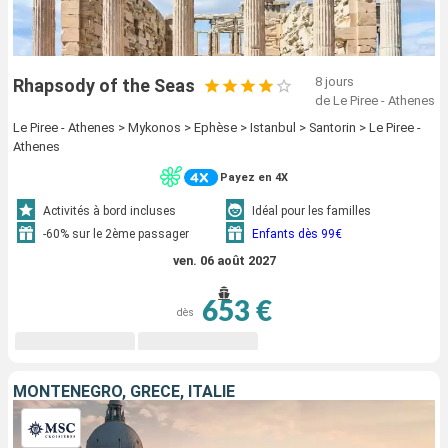
8 jours
Rhapsody of the Seas
de Le Piree - Athenes
Le Piree - Athenes > Mykonos > Ephèse > Istanbul > Santorin > Le Piree -
Athenes
Payez en 4X
Activités à bord incluses
Idéal pour les familles
-60% sur le 2ème passager
Enfants dès 99€
ven. 06 août 2027
653 €
dès
MONTÉNÉGRO, GRÈCE, ITALIE