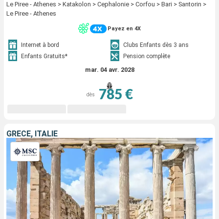
Le Piree - Athenes > Katakolon > Cephalonie > Corfou > Bari > Santorin >
Le Piree - Athenes
Payez en 4X
Internet à bord
Clubs Enfants dès 3 ans
Enfants Gratuits*
Pension complète
mar. 04 avr. 2028
785 €
dès
GRÈCE, ITALIE