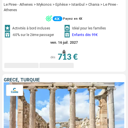
Le Piree - Athenes > Mykonos > Ephèse > Istanbul > Chania > Le Piree -
Athenes
Payez en 4X
Activités à bord incluses
Idéal pour les familles
-60% sur le 2ème passager
Enfants dès 99€
ven. 16 juil. 2027
713 €
dès
GRÈCE, TURQUIE