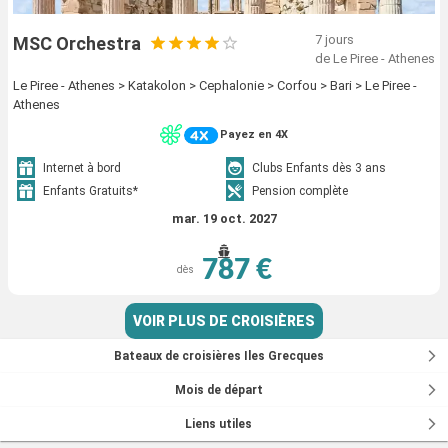
7 jours
MSC Orchestra
de Le Piree - Athenes
Le Piree - Athenes > Katakolon > Cephalonie > Corfou > Bari > Le Piree -
Athenes
Payez en 4X
Internet à bord
Clubs Enfants dès 3 ans
Enfants Gratuits*
Pension complète
mar. 19 oct. 2027
787 €
dès
VOIR PLUS DE CROISIÈRES
Bateaux de croisières Iles Grecques
Mois de départ
Liens utiles