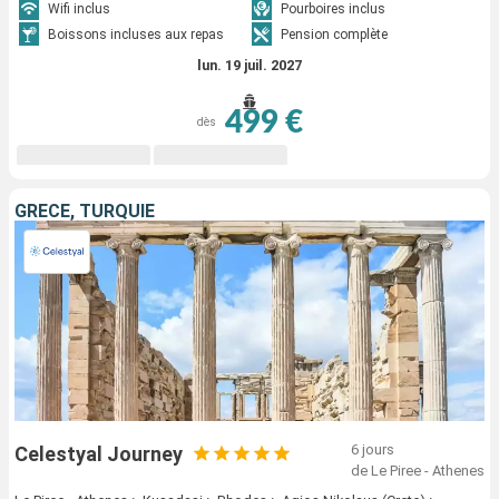
Wifi inclus
Pourboires inclus
Boissons incluses aux repas
Pension complète
lun. 19 juil. 2027
499 €
dès
GRÈCE, TURQUIE
6 jours
Celestyal Journey
de Le Piree - Athenes