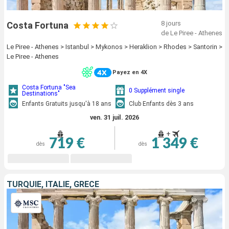
8 jours
Costa Fortuna
de Le Piree - Athenes
Le Piree - Athenes > Istanbul > Mykonos > Heraklion > Rhodes > Santorin >
Le Piree - Athenes
Payez en 4X
Costa Fortuna "Sea
0 Supplément single
Destinations"
Enfants Gratuits jusqu'à 18 ans
Club Enfants dès 3 ans
ven. 31 juil. 2026
+
719 €
1 349 €
dès
dès
TURQUIE, ITALIE, GRÈCE