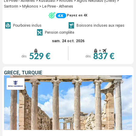
Le Piree - Athenes > Kusadasi > Rhodes > Agios Nikolaus (Crete) >
Santorin > Mykonos > Le Piree - Athenes
Payez en 4X
Pourboires inclus
Boissons incluses aux repas
Pension complète
sam. 24 oct. 2026
+
529 €
837 €
dès
dès
GRÈCE, TURQUIE