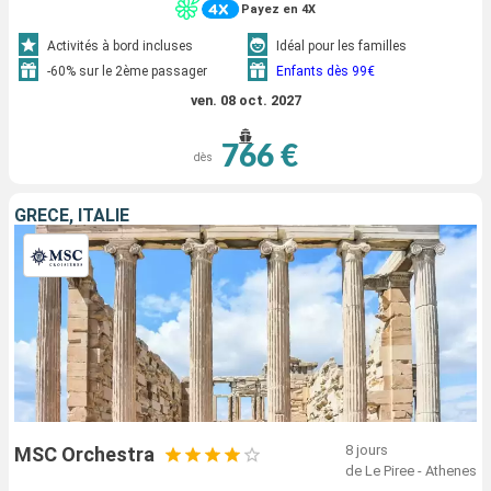
Payez en 4X
Activités à bord incluses
Idéal pour les familles
-60% sur le 2ème passager
Enfants dès 99€
ven. 08 oct. 2027
766 €
dès
GRÈCE, ITALIE
8 jours
MSC Orchestra
de Le Piree - Athenes