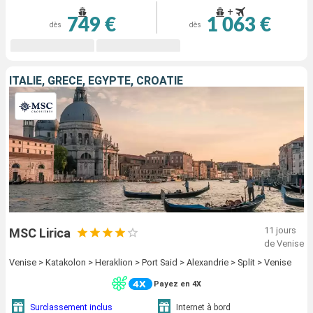
+
749 €
1 063 €
dès
dès
ITALIE, GRÈCE, EGYPTE, CROATIE
11 jours
MSC Lirica
de Venise
Venise > Katakolon > Heraklion > Port Said > Alexandrie > Split > Venise
Payez en 4X
Surclassement inclus
Internet à bord