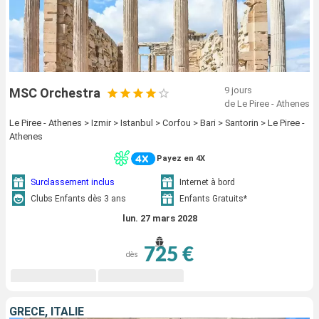
9 jours
MSC Orchestra
de Le Piree - Athenes
Le Piree - Athenes > Izmir > Istanbul > Corfou > Bari > Santorin > Le Piree -
Athenes
Payez en 4X
Surclassement inclus
Internet à bord
Clubs Enfants dès 3 ans
Enfants Gratuits*
lun. 27 mars 2028
725 €
dès
GRÈCE, ITALIE