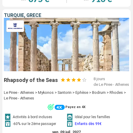
TURQUIE, GRÈCE
8 jours
Rhapsody of the Seas
de Le Piree - Athenes
Le Piree - Athenes > Mykonos > Santorin > Ephèse > Bodrum > Rhodes >
Le Piree - Athenes
Payez en 4X
Activités à bord incluses
Idéal pour les familles
-60% sur le 2ème passager
Enfants dès 99€
ven. 09 juil. 2027