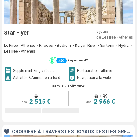
8 jours
Star Flyer
de Le Piree - Athenes
Le Piree - Athenes > Rhodes > Bodrum > Dalyan River > Santorin > Hydra >
Le Piree - Athenes
Payez en 4X
Supplément Single réduit
Restauration raffinée
Activités & Animation à bord
Navigation à la voile
sam. 08 août 2026
+
2 515 €
2 966 €
dès
dès
CROISIÈRE À TRAVERS LES JOYAUX DES ÎLES GRECQUES AVEC JEAN-FRANÇOIS COLOSIMO