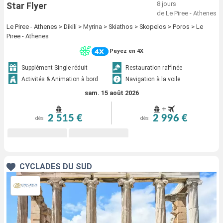
8 jours
Star Flyer
de Le Piree - Athenes
Le Piree - Athenes > Dikili > Myrina > Skiathos > Skopelos > Poros > Le
Piree - Athenes
Payez en 4X
Supplément Single réduit
Restauration raffinée
Activités & Animation à bord
Navigation à la voile
sam. 15 août 2026
+
2 515 €
2 996 €
dès
dès
CYCLADES DU SUD