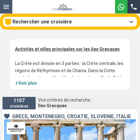
Rechercher une croisière
Activités et villes principales sur les iles Grecques
Nos destinations
La Crète est divisée en 3 parties : la Crète centrale, les
Mois de départ
régions de Réthymnon et de Chania. Dans la Crète
centrale se trouve Heraklion la cinquième ville de Crète.
+
Voir plus
Ports
Compagnies
Heraklion est une ville très animée avec des cafés et
des terrasses toujours pleins. Son musée
Rechercher
archéologique est le second de Grèce. La ville de
1157
Vos critères de recherche :
Iles Grecques
croisières
Réthymnon comprend un port pittoresque dominé par
une jolie forteresse Vénitienne qui sert de décor à de
GRÈCE, MONTÉNÉGRO, CROATIE, SLOVÉNIE, ITALIE
nombreux spectacles courant la saison estivale. Il
était jadis destiné à protéger la population des
attaques des pirates. Chania est une jolie ville mêlant