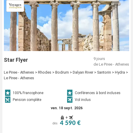
9 jours
Star Flyer
de Le Piree - Athenes
Le Piree - Athenes > Rhodes > Bodrum > Dalyan River > Santorin > Hydra >
Le Piree - Athenes
100% Francophone
Conférences à bord incluses
Pension complète
Vol inclus
ven. 18 sept. 2026
+
4 590 €
dès