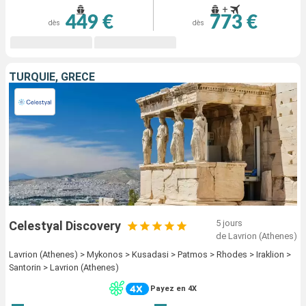
+
449 €
773 €
dès
dès
TURQUIE, GRÈCE
5 jours
Celestyal Discovery
de Lavrion (Athenes)
Lavrion (Athenes) > Mykonos > Kusadasi > Patmos > Rhodes > Iraklion >
Santorin > Lavrion (Athenes)
Payez en 4X