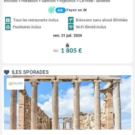
Rhodes > Heraklion > Santorin > Mykonos > Le Piree - Athenes
Payez en 4X
Tous les restaurants inclus
Boissons sans alcool illimitées
Pourboires inclus
Wi-Fi illimité inclus
ven. 31 juil. 2026
1 805 €
dès
ÎLES SPORADES