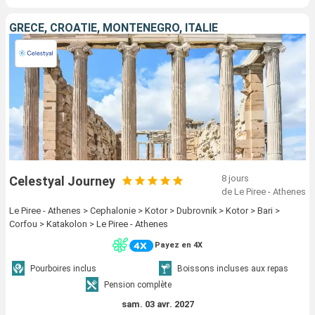
GRÈCE, CROATIE, MONTÉNÉGRO, ITALIE
8 jours
Celestyal Journey
de Le Piree - Athenes
Le Piree - Athenes > Cephalonie > Kotor > Dubrovnik > Kotor > Bari >
Corfou > Katakolon > Le Piree - Athenes
Payez en 4X
Pourboires inclus
Boissons incluses aux repas
Pension complète
sam. 03 avr. 2027