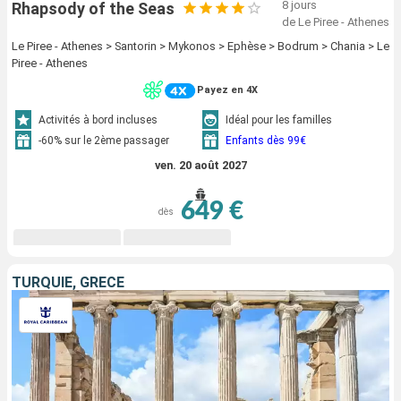
8 jours
Rhapsody of the Seas
de Le Piree - Athenes
Le Piree - Athenes > Santorin > Mykonos > Ephèse > Bodrum > Chania > Le
Piree - Athenes
Payez en 4X
Activités à bord incluses
Idéal pour les familles
-60% sur le 2ème passager
Enfants dès 99€
ven. 20 août 2027
649 €
dès
TURQUIE, GRÈCE