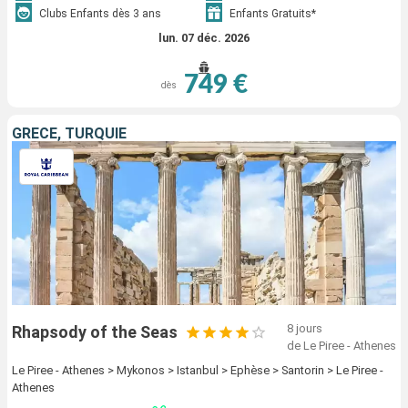
Clubs Enfants dès 3 ans
Enfants Gratuits*
lun. 07 déc. 2026
749 €
dès
GRÈCE, TURQUIE
8 jours
Rhapsody of the Seas
de Le Piree - Athenes
Le Piree - Athenes > Mykonos > Istanbul > Ephèse > Santorin > Le Piree -
Athenes