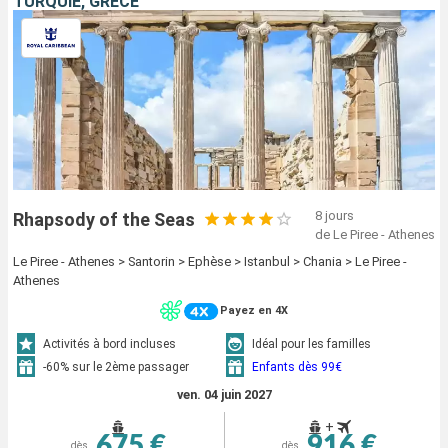
TURQUIE, GRÈCE
8 jours
Rhapsody of the Seas
de Le Piree - Athenes
Le Piree - Athenes > Santorin > Ephèse > Istanbul > Chania > Le Piree -
Athenes
Payez en 4X
Activités à bord incluses
Idéal pour les familles
-60% sur le 2ème passager
Enfants dès 99€
ven. 04 juin 2027
+
675 €
916 €
dès
dès