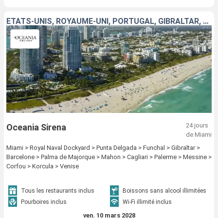
ÉTATS-UNIS, ROYAUME-UNI, PORTUGAL, GIBRALTAR, ESPAGNE, MAJORQUE, GRÈCE, CROATIE, ITALIE
24 jours
Oceania Sirena
de Miami
Miami > Royal Naval Dockyard > Punta Delgada > Funchal > Gibraltar >
Barcelone > Palma de Majorque > Mahon > Cagliari > Palerme > Messine >
Corfou > Korcula > Venise
Tous les restaurants inclus
Boissons sans alcool illimitées
Pourboires inclus
Wi-Fi illimité inclus
ven. 10 mars 2028