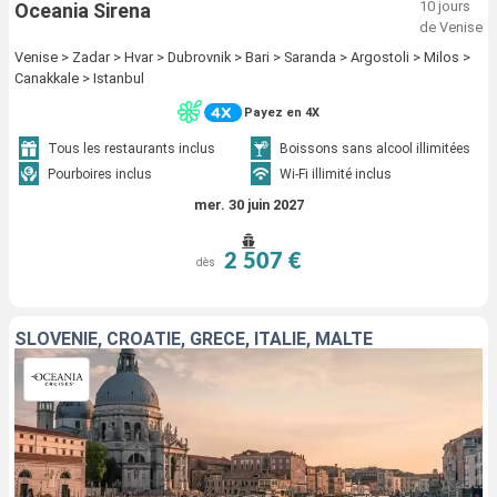
10 jours
Oceania Sirena
de Venise
Venise > Zadar > Hvar > Dubrovnik > Bari > Saranda > Argostoli > Milos >
Canakkale > Istanbul
Payez en 4X
Tous les restaurants inclus
Boissons sans alcool illimitées
Pourboires inclus
Wi-Fi illimité inclus
mer. 30 juin 2027
2 507 €
dès
SLOVÉNIE, CROATIE, GRÈCE, ITALIE, MALTE