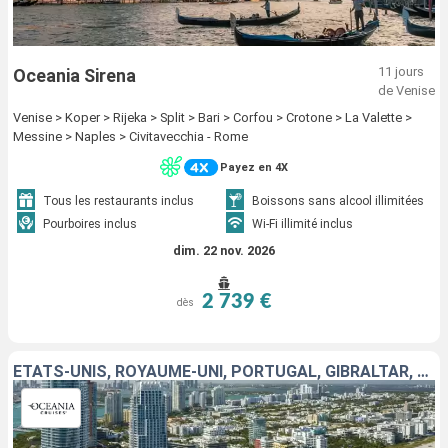
11 jours
Oceania Sirena
de Venise
Venise > Koper > Rijeka > Split > Bari > Corfou > Crotone > La Valette >
Messine > Naples > Civitavecchia - Rome
Payez en 4X
Tous les restaurants inclus
Boissons sans alcool illimitées
Pourboires inclus
Wi-Fi illimité inclus
dim. 22 nov. 2026
2 739 €
dès
ÉTATS-UNIS, ROYAUME-UNI, PORTUGAL, GIBRALTAR, ESPAGNE