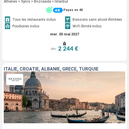
Athenes > Syros > Bozcaada > Istanbul
Payez en 4X
Tous les restaurants inclus
Boissons sans alcool illimitées
Pourboires inclus
Wi-Fi illimité inclus
mer. 05 mai 2027
2 244 €
dès
ITALIE, CROATIE, ALBANIE, GRÈCE, TURQUIE