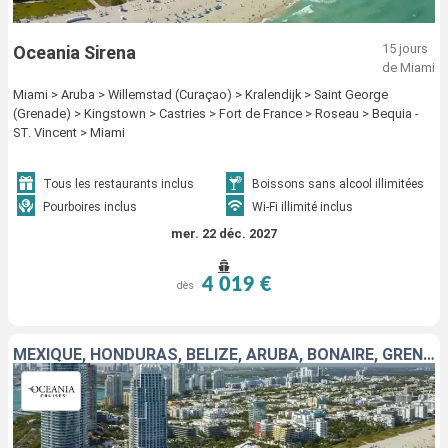
15 jours
Oceania Sirena
de Miami
Miami > Aruba > Willemstad (Curaçao) > Kralendijk > Saint George
(Grenade) > Kingstown > Castries > Fort de France > Roseau > Bequia -
ST. Vincent > Miami
Tous les restaurants inclus
Boissons sans alcool illimitées
Pourboires inclus
Wi-Fi illimité inclus
mer. 22 déc. 2027
4 019 €
dès
MEXIQUE, HONDURAS, BELIZE, ARUBA, BONAIRE, GRENADE, SAINTE-LUCIE, SAINT-MARTIN, BAHAMAS, RÉPUBLIQUE DOMINICAINE, PORTO RICO, ÉTATS-UNIS, GUADELOUPE, ANTIGUA-ET-BARBUDA, FRANCE, SAINT VINCENT-ET-LES-GR