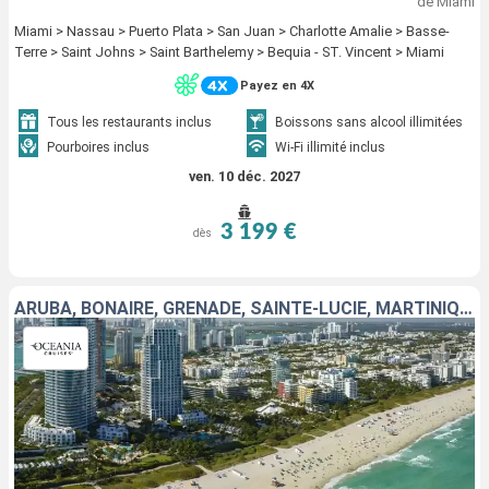
de Miami
Miami > Nassau > Puerto Plata > San Juan > Charlotte Amalie > Basse-
Terre > Saint Johns > Saint Barthelemy > Bequia - ST. Vincent > Miami
Payez en 4X
Tous les restaurants inclus
Boissons sans alcool illimitées
Pourboires inclus
Wi-Fi illimité inclus
ven. 10 déc. 2027
3 199 €
dès
ARUBA, BONAIRE, GRENADE, SAINTE-LUCIE, MARTINIQUE, DOMINIQUE, SAINT VINCENT-ET-LES-GRENADINES, ÉTATS-UNIS