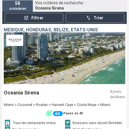
58
Vos critères de recherche :
Oceania Sirena
croisières
Filtrer
Trier
MEXIQUE, HONDURAS, BELIZE, ÉTATS-UNIS
8 jours
Oceania Sirena
de Miami
Miami > Cozumel > Roatan > Harvest Caye > Costa Maya > Miami
Payez en 4X
Tous les restaurants inclus
Boissons sans alcool illimitées