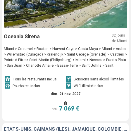
32 jours
Oceania Sirena
de Miami
Miami > Cozumel > Roatan > Harvest Caye > Costa Maya > Miami > Aruba
> Willemstad (Curaçao) > Kralendijk > Saint George (Grenade) > Castries >
Pointe à Pitre > Saint-Martin (Philipsburg) > Miami > Nassau > Puerto Plata
> San Juan > Charlotte Amalie > Basse-Terre > Saint Johns > Saint
Barthelemy > Bequia - ST. Vincent > Miami
Tous les restaurants inclus
Boissons sans alcool illimitées
Pourboires inclus
Wi-Fi illimité inclus
dim. 21 nov. 2027
7 069 €
dès
ÉTATS-UNIS, CAÏMANS (ÎLES), JAMAÏQUE, COLOMBIE, PANAMA, ÉQUATEUR, PÉROU, CHILI, ARGENTINE, ÎLES MALOUINES, URUGUAY, BRÉSIL, BARBADE, GUADELOUPE, SAINT VINCENT-ET-LES-GRENADINES