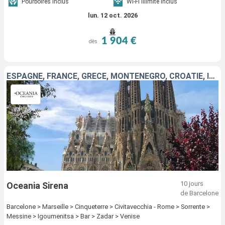
Pourboires inclus
Wi-Fi illimité inclus
lun. 12 oct. 2026
1 904 €
dès
ESPAGNE, FRANCE, GRÈCE, MONTÉNÉGRO, CROATIE, ITALIE
10 jours
Oceania Sirena
de Barcelone
Barcelone > Marseille > Cinqueterre > Civitavecchia - Rome > Sorrente >
Messine > Igoumenitsa > Bar > Zadar > Venise