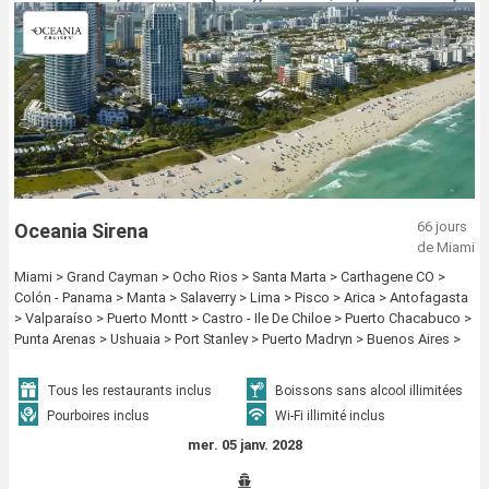
66 jours
Oceania Sirena
de Miami
Miami > Grand Cayman > Ocho Rios > Santa Marta > Carthagene CO >
Colón - Panama > Manta > Salaverry > Lima > Pisco > Arica > Antofagasta
> Valparaíso > Puerto Montt > Castro - Ile De Chiloe > Puerto Chacabuco >
Punta Arenas > Ushuaia > Port Stanley > Puerto Madryn > Buenos Aires >
Punta del Este > Rio de Janeiro > Maceio > Santarem > Boca da Valeria >
Manaus > Parintins > Alter do Chao > Bridgetown > Pointe à Pitre > Bequia
Tous les restaurants inclus
Boissons sans alcool illimitées
- ST. Vincent > Miami
Pourboires inclus
Wi-Fi illimité inclus
mer. 05 janv. 2028