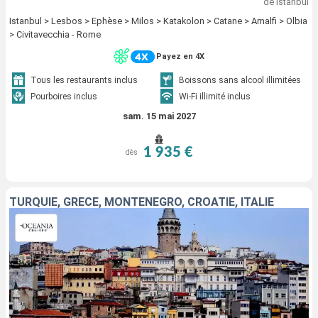
de Istanbul
Istanbul > Lesbos > Ephèse > Milos > Katakolon > Catane > Amalfi > Olbia
> Civitavecchia - Rome
Payez en 4X
Tous les restaurants inclus
Boissons sans alcool illimitées
Pourboires inclus
Wi-Fi illimité inclus
sam. 15 mai 2027
1 935 €
dès
TURQUIE, GRÈCE, MONTÉNÉGRO, CROATIE, ITALIE