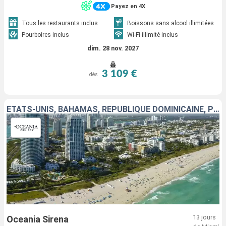
Payez en 4X
Tous les restaurants inclus
Boissons sans alcool illimitées
Pourboires inclus
Wi-Fi illimité inclus
dim. 28 nov. 2027
3 109 €
dès
ÉTATS-UNIS, BAHAMAS, RÉPUBLIQUE DOMINICAINE, PORTO RICO, GUADELOUPE, ANTIGUA-ET-BARBUDA, FRANCE, SAINT VINCENT-ET-LES-GRENADINES
13 jours
Oceania Sirena