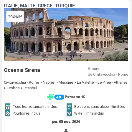
ITALIE, MALTE, GRÈCE, TURQUIE
8 jours
Oceania Sirena
de Civitavecchia - Rome
Civitavecchia - Rome > Naples > Messine > La Valette > Le Piree - Athenes
> Lesbos > Istanbul
Payez en 4X
Tous les restaurants inclus
Boissons sans alcool illimitées
Pourboires inclus
Wi-Fi illimité inclus
jeu. 05 nov. 2026