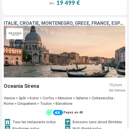
19 499 €
dès
ITALIE, CROATIE, MONTÉNÉGRO, GRÈCE, FRANCE, ESPAGNE
10 jours
Oceania Sirena
de Venise
Venise > Split > Kotor > Corfou > Messine > Salerne > Civitavecchia -
Rome > Cinqueterre > Toulon > Barcelone
Payez en 4X
Tous les restaurants inclus
Boissons sans alcool illimitées
Pourboires inclus
Wi-Fi illimité inclus