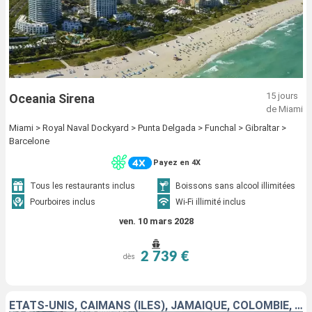
15 jours
Oceania Sirena
de Miami
Miami > Royal Naval Dockyard > Punta Delgada > Funchal > Gibraltar >
Barcelone
Payez en 4X
Tous les restaurants inclus
Boissons sans alcool illimitées
Pourboires inclus
Wi-Fi illimité inclus
ven. 10 mars 2028
2 739 €
dès
ÉTATS-UNIS, CAÏMANS (ÎLES), JAMAÏQUE, COLOMBIE, PANAMA, ÉQUATEUR, PÉROU