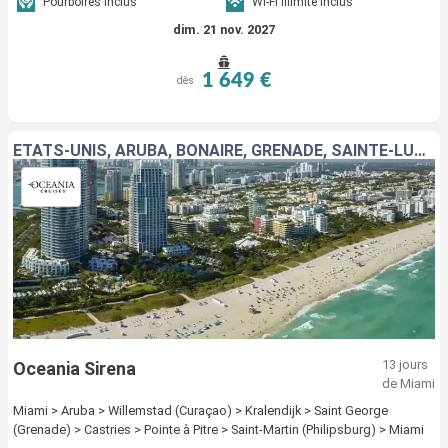
Pourboires inclus
Wi-Fi illimité inclus
dim. 21 nov. 2027
1 649 €
dès
ÉTATS-UNIS, ARUBA, BONAIRE, GRENADE, SAINTE-LUCIE, GUADELOUPE, SAINT-MARTIN
13 jours
Oceania Sirena
de Miami
Miami > Aruba > Willemstad (Curaçao) > Kralendijk > Saint George
(Grenade) > Castries > Pointe à Pitre > Saint-Martin (Philipsburg) > Miami