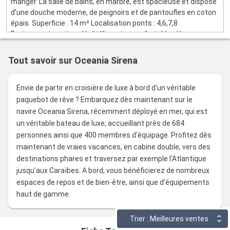
manger. La salle de bains, en marbre, est spacieuse et dispose
d’une douche moderne, de peignoirs et de pantoufles en coton
épais. Superficie : 14 m² Localisation ponts : 4,6,7,8
Equipements suite : - Un lit King-size confortable - Un espace
bureau - Un espace salon avec une table à manger et un
fauteuil - Une salle de bains moderne avec une douche - Des
Tout savoir sur Oceania Sirena
serviettes, peignoirs et pantoufles en coton épais - Des
produits de bain de luxe - Une télévision à écran plat - Un
coffrent-fort - Un sèche-cheveux Avantages : Service de
Envie de partir en croisière de luxe à bord d'un véritable
cabine deux fois par jour, service en chambre disponible tout au
paquebot de rêve ? Embarquez dès maintenant sur le
long de la journée, boissons sans alcool gratuites
navire Oceania Sirena, récemment déployé en mer, qui est
réapprovisionnées quotidiennement dans votre mini-bar
un véritable bateau de luxe, accueillant près de 684
réfrigéré, produits Bulgari, système de télévision interactive
personnes ainsi que 400 membres d'équipage. Profitez dès
avec films à la demande, et accès Wi-Fi inclus.
maintenant de vraies vacances, en cabine double, vers des
destinations phares et traversez par exemple l'Atlantique
jusqu'aux Caraïbes. A bord, vous bénéficierez de nombreux
espaces de repos et de bien-être, ainsi que d'équipements
haut de gamme.
Trier : Meilleures ventes