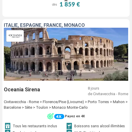
1 859 €
dès
ITALIE, ESPAGNE, FRANCE, MONACO
8 jours
Oceania Sirena
de Civitavecchia - Rome
Civitavecchia - Rome > Florence/Pise (Livourne) > Porto Torres > Mahon >
Barcelone > Sète > Toulon > Monaco Monte-Carlo
Payez en 4X
Tous les restaurants inclus
Boissons sans alcool illimitées