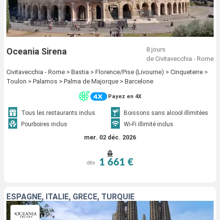
8 jours
Oceania Sirena
de Civitavecchia - Rome
Civitavecchia - Rome > Bastia > Florence/Pise (Livourne) > Cinqueterre >
Toulon > Palamos > Palma de Majorque > Barcelone
Payez en 4X
Tous les restaurants inclus
Boissons sans alcool illimitées
Pourboires inclus
Wi-Fi illimité inclus
mer. 02 déc. 2026
1 661 €
dès
ESPAGNE, ITALIE, GRÈCE, TURQUIE