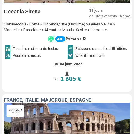
11 jours
Oceania Sirena
de Civitavecchia - Rome
Civitavecchia - Rome > Florence/Pise (Livourne) > Gênes > Nice >
Marseille > Barcelone > Alicante > Motril > Seville > Lisbonne
Payez en 4X
Tous les restaurants inclus
Boissons sans alcool illimitées
Pourboires inclus
Wi-Fi illimité inclus
lun. 04 janv. 2027
1 605 €
dès
FRANCE, ITALIE, MAJORQUE, ESPAGNE