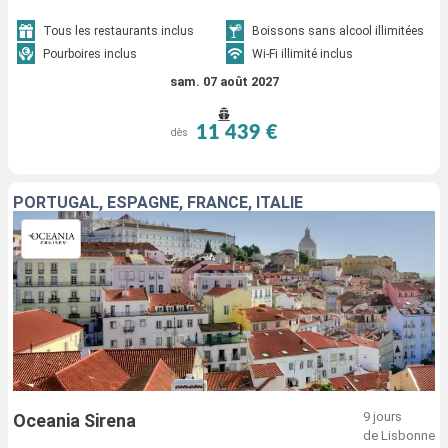
Southampton > Dun Laoghaire > Londonderry > Reykjavik > Isafjordhur >
Saint Johns > Saint Pierre et Miquelon > Sydney CA > Halifax > New York
Tous les restaurants inclus
Boissons sans alcool illimitées
Pourboires inclus
Wi-Fi illimité inclus
sam. 07 août 2027
11 439 €
dès
PORTUGAL, ESPAGNE, FRANCE, ITALIE
9 jours
Oceania Sirena
de Lisbonne