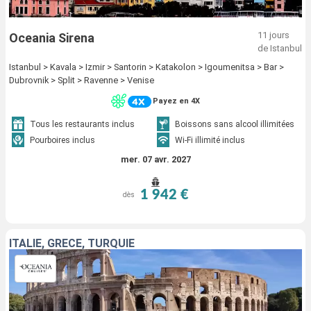
11 jours
Oceania Sirena
de Istanbul
Istanbul > Kavala > Izmir > Santorin > Katakolon > Igoumenitsa > Bar >
Dubrovnik > Split > Ravenne > Venise
Payez en 4X
Tous les restaurants inclus
Boissons sans alcool illimitées
Pourboires inclus
Wi-Fi illimité inclus
mer. 07 avr. 2027
1 942 €
dès
ITALIE, GRÈCE, TURQUIE