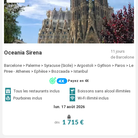
11 jours
Oceania Sirena
de Barcelone
Barcelone > Palerme > Syracuse (Sicile) > Argostoli > Gythion > Paros > Le
Piree - Athenes > Ephèse > Bozcaada > Istanbul
Payez en 4X
Tous les restaurants inclus
Boissons sans alcool illimitées
Pourboires inclus
Wi-Fi illimité inclus
lun. 17 août 2026
1 715 €
dès