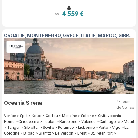
4 559 €
dès
CROATIE, MONTÉNÉGRO, GRÈCE, ITALIE, MAROC, GIBRALTAR, PORTUGAL, ESPAGNE, FRANCE, ROYAUME-UNI, IRLANDE, ISLANDE, ANTIGUA-ET-BARBUDA, CANADA, ÉTATS-UNIS
44 jours
Oceania Sirena
de Venise
Venise > Split > Kotor > Corfou > Messine > Salerne > Civitavecchia -
Rome > Cinqueterre > Toulon > Barcelone > Valence > Carthagene > Motril
> Tanger > Gibraltar > Seville > Portimao > Lisbonne > Porto > Vigo > La
Corogne > Bilbao > Biarritz > Le Verdon > Brest > St. Peter Port >