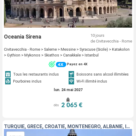
10 jours
Oceania Sirena
de Civitavecchia - Rome
Civitavecchia - Rome > Salerne > Messine > Syracuse (Sicile) > Katakolon
> Gythion > Mykonos > Skiathos > Canakkale > Istanbul
Payez en 4X
Tous les restaurants inclus
Boissons sans alcool illimitées
Pourboires inclus
Wi-Fi illimité inclus
lun. 24 mai 2027
2 065 €
dès
TURQUIE, GRÈCE, CROATIE, MONTÉNÉGRO, ALBANIE, ITALIE