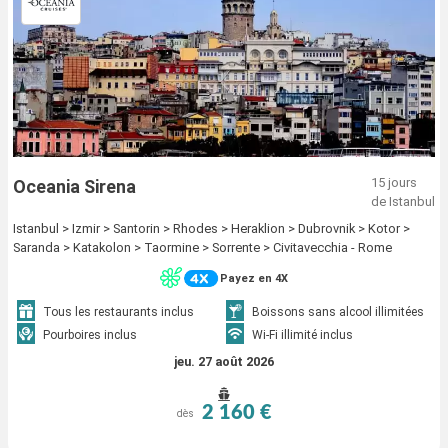
15 jours
Oceania Sirena
de Istanbul
Istanbul > Izmir > Santorin > Rhodes > Heraklion > Dubrovnik > Kotor >
Saranda > Katakolon > Taormine > Sorrente > Civitavecchia - Rome
Payez en 4X
Tous les restaurants inclus
Boissons sans alcool illimitées
Pourboires inclus
Wi-Fi illimité inclus
jeu. 27 août 2026
2 160 €
dès