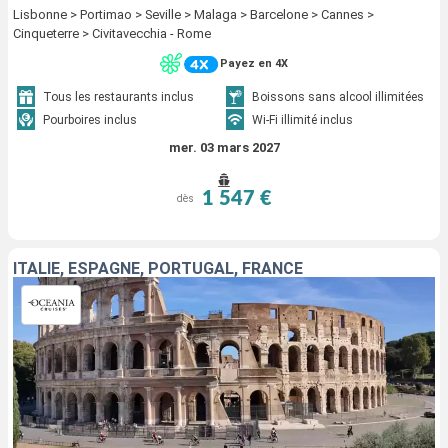
Lisbonne > Portimao > Seville > Malaga > Barcelone > Cannes >
Cinqueterre > Civitavecchia - Rome
Payez en 4X
Tous les restaurants inclus
Boissons sans alcool illimitées
Pourboires inclus
Wi-Fi illimité inclus
mer. 03 mars 2027
1 547 €
dès
ITALIE, ESPAGNE, PORTUGAL, FRANCE