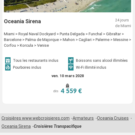
24 jours
Oceania Sirena
de Miami
Miami > Royal Naval Dockyard > Punta Delgada > Funchal > Gibraltar >
Barcelone > Palma de Majorque > Mahon > Cagliari > Palerme > Messine >
Corfou > Korcula > Venise
Tous les restaurants inclus
Boissons sans alcool illimitées
Pourboires inclus
Wi-Fi illimité inclus
ven. 10 mars 2028
4 559 €
dès
Croisières www.webcroisieres.com
Armateurs
Oceania Cruises
Oceania Sirena
Croisières Transpacifique