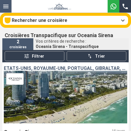
Rechercher une croisière
Croisières Transpacifique sur Oceania Sirena
2
Vos critères de recherche :
Oceania Sirena - Transpacifique
croisières
Nos destinations
Filtrer
Trier
Mois de départ
ÉTATS-UNIS, ROYAUME-UNI, PORTUGAL, GIBRALTAR, ESPAGNE
Ports
Compagnies
Rechercher
15 jours