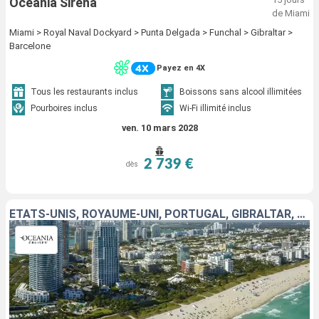
Oceania Sirena
de Miami
Miami > Royal Naval Dockyard > Punta Delgada > Funchal > Gibraltar >
Barcelone
Payez en 4X
Tous les restaurants inclus
Boissons sans alcool illimitées
Pourboires inclus
Wi-Fi illimité inclus
ven. 10 mars 2028
2 739 €
dès
ÉTATS-UNIS, ROYAUME-UNI, PORTUGAL, GIBRALTAR, ESPAGNE, MAJORQUE, GRÈCE, CROATIE, ITALIE