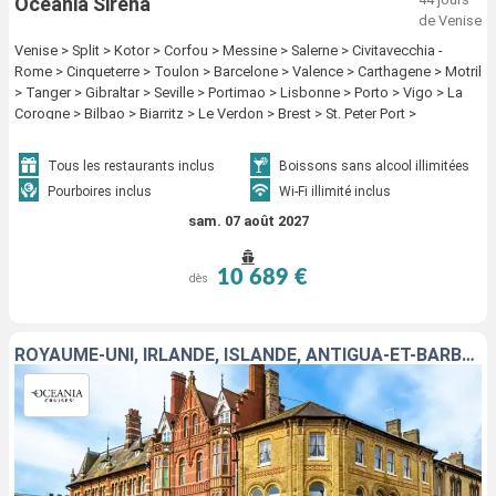
Oceania Sirena
de Venise
Venise > Split > Kotor > Corfou > Messine > Salerne > Civitavecchia -
Rome > Cinqueterre > Toulon > Barcelone > Valence > Carthagene > Motril
> Tanger > Gibraltar > Seville > Portimao > Lisbonne > Porto > Vigo > La
Corogne > Bilbao > Biarritz > Le Verdon > Brest > St. Peter Port >
Southampton > Dun Laoghaire > Londonderry > Reykjavik > Isafjordhur >
Saint Johns > Saint Pierre et Miquelon > Sydney CA > Halifax > New York
Tous les restaurants inclus
Boissons sans alcool illimitées
Pourboires inclus
Wi-Fi illimité inclus
sam. 07 août 2027
10 689 €
dès
ROYAUME-UNI, IRLANDE, ISLANDE, ANTIGUA-ET-BARBUDA, CANADA, ÉTATS-UNIS