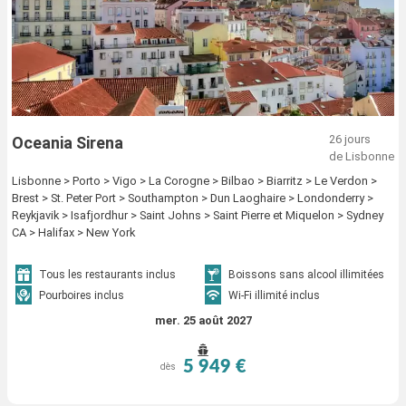
26 jours
Oceania Sirena
de Lisbonne
Lisbonne > Porto > Vigo > La Corogne > Bilbao > Biarritz > Le Verdon >
Brest > St. Peter Port > Southampton > Dun Laoghaire > Londonderry >
Reykjavik > Isafjordhur > Saint Johns > Saint Pierre et Miquelon > Sydney
CA > Halifax > New York
Tous les restaurants inclus
Boissons sans alcool illimitées
Pourboires inclus
Wi-Fi illimité inclus
mer. 25 août 2027
5 949 €
dès