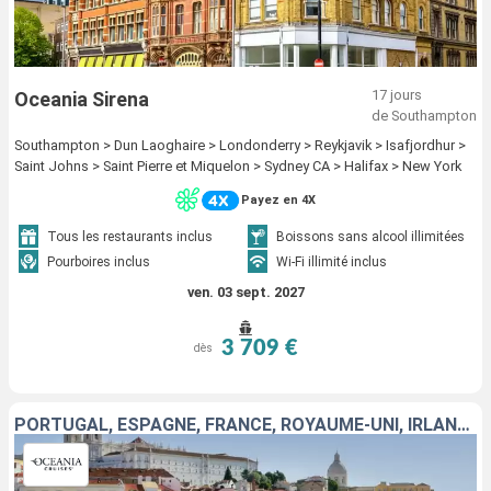
17 jours
Oceania Sirena
de Southampton
Southampton > Dun Laoghaire > Londonderry > Reykjavik > Isafjordhur >
Saint Johns > Saint Pierre et Miquelon > Sydney CA > Halifax > New York
Payez en 4X
Tous les restaurants inclus
Boissons sans alcool illimitées
Pourboires inclus
Wi-Fi illimité inclus
ven. 03 sept. 2027
3 709 €
dès
PORTUGAL, ESPAGNE, FRANCE, ROYAUME-UNI, IRLANDE, ISLANDE, ANTIGUA-ET-BARBUDA, CANADA, ÉTATS-UNIS