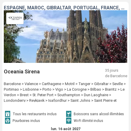
ESPAGNE, MAROC, GIBRALTAR, PORTUGAL, FRANCE, ROYAUME-UNI, IRLANDE, ISLANDE, ANTIGUA-ET-BARBUDA, CANADA, ÉTATS-UNIS
35 jours
Oceania Sirena
de Barcelone
Barcelone > Valence > Carthagene > Motril > Tanger > Gibraltar > Seville >
Portimao > Lisbonne > Porto > Vigo > La Corogne > Bilbao > Biarritz > Le
Verdon > Brest > St. Peter Port > Southampton > Dun Laoghaire >
Londonderry > Reykjavik > Isafjordhur > Saint Johns > Saint Pierre et
Miquelon > Sydney CA > Halifax > New York
Tous les restaurants inclus
Boissons sans alcool illimitées
Pourboires inclus
Wi-Fi illimité inclus
lun. 16 août 2027