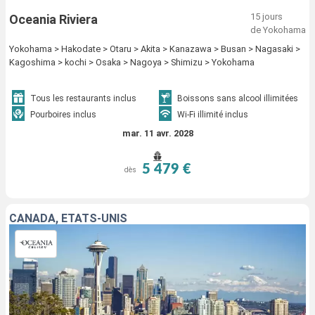
15 jours
Oceania Riviera
de Yokohama
Yokohama > Hakodate > Otaru > Akita > Kanazawa > Busan > Nagasaki >
Kagoshima > kochi > Osaka > Nagoya > Shimizu > Yokohama
Tous les restaurants inclus
Boissons sans alcool illimitées
Pourboires inclus
Wi-Fi illimité inclus
mar. 11 avr. 2028
5 479 €
dès
CANADA, ÉTATS-UNIS