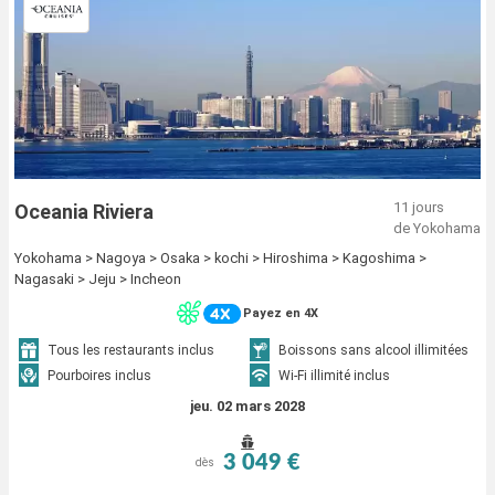
11 jours
Oceania Riviera
de Yokohama
Yokohama > Nagoya > Osaka > kochi > Hiroshima > Kagoshima >
Nagasaki > Jeju > Incheon
Payez en 4X
Tous les restaurants inclus
Boissons sans alcool illimitées
Pourboires inclus
Wi-Fi illimité inclus
jeu. 02 mars 2028
3 049 €
dès