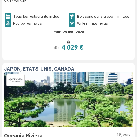
> Vancouver
Tous les restaurants inclus
Boissons sans alcool illimitées
Pourboires inclus
Wi-Fi illimité inclus
mar. 25 avr. 2028
4 029 €
dès
JAPON, ÉTATS-UNIS, CANADA
19 jours
Oceania Riviera