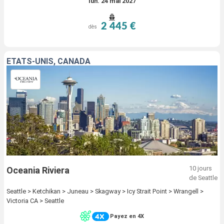
lun. 24 mai 2027
2 445 €
dès
ÉTATS-UNIS, CANADA
10 jours
Oceania Riviera
de Seattle
Seattle > Ketchikan > Juneau > Skagway > Icy Strait Point > Wrangell >
Victoria CA > Seattle
Payez en 4X