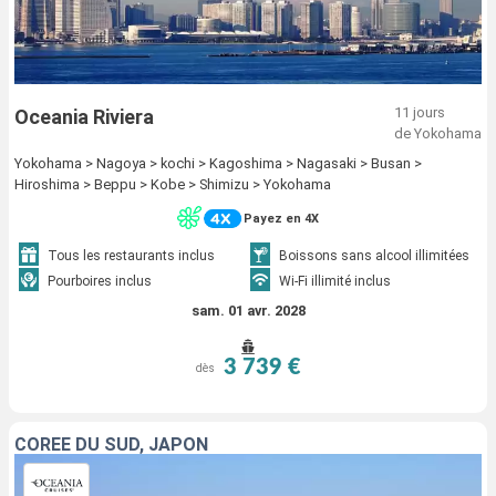
11 jours
Oceania Riviera
de Yokohama
Yokohama > Nagoya > kochi > Kagoshima > Nagasaki > Busan >
Hiroshima > Beppu > Kobe > Shimizu > Yokohama
Payez en 4X
Tous les restaurants inclus
Boissons sans alcool illimitées
Pourboires inclus
Wi-Fi illimité inclus
sam. 01 avr. 2028
3 739 €
dès
CORÉE DU SUD, JAPON