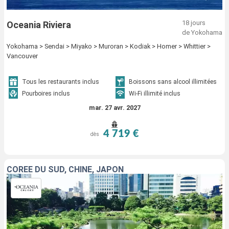
18 jours
Oceania Riviera
de Yokohama
Yokohama > Sendai > Miyako > Muroran > Kodiak > Homer > Whittier >
Vancouver
Tous les restaurants inclus
Boissons sans alcool illimitées
Pourboires inclus
Wi-Fi illimité inclus
mar. 27 avr. 2027
4 719 €
dès
CORÉE DU SUD, CHINE, JAPON