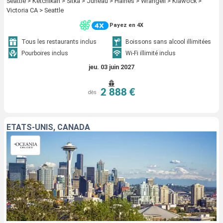
Seattle > Ketchikan > Sitka > Juneau > Haines > Wrangell > Klawock >
Victoria CA > Seattle
Payez en 4X
Tous les restaurants inclus
Boissons sans alcool illimitées
Pourboires inclus
Wi-Fi illimité inclus
jeu. 03 juin 2027
2 888 €
dès
ÉTATS-UNIS, CANADA