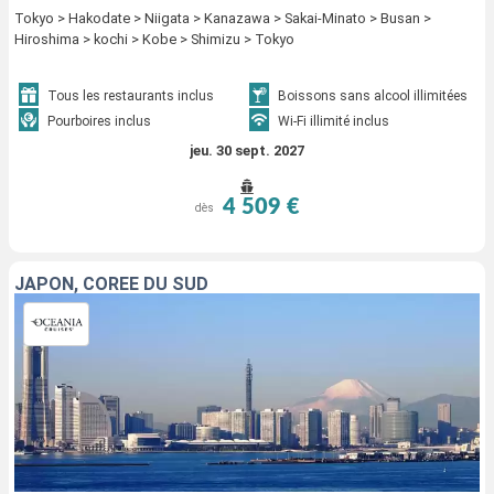
Tokyo > Hakodate > Niigata > Kanazawa > Sakai-Minato > Busan >
Hiroshima > kochi > Kobe > Shimizu > Tokyo
Tous les restaurants inclus
Boissons sans alcool illimitées
Pourboires inclus
Wi-Fi illimité inclus
jeu. 30 sept. 2027
4 509 €
dès
JAPON, CORÉE DU SUD