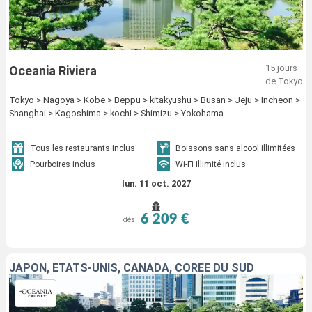
15 jours
Oceania Riviera
de Tokyo
Tokyo > Nagoya > Kobe > Beppu > kitakyushu > Busan > Jeju > Incheon >
Shanghai > Kagoshima > kochi > Shimizu > Yokohama
Tous les restaurants inclus
Boissons sans alcool illimitées
Pourboires inclus
Wi-Fi illimité inclus
lun. 11 oct. 2027
6 209 €
dès
JAPON, ÉTATS-UNIS, CANADA, CORÉE DU SUD