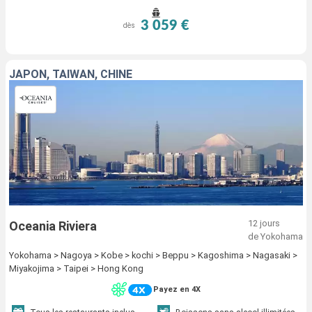
3 059 €
dès
JAPON, TAÏWAN, CHINE
12 jours
Oceania Riviera
de Yokohama
Yokohama > Nagoya > Kobe > kochi > Beppu > Kagoshima > Nagasaki >
Miyakojima > Taipei > Hong Kong
Payez en 4X