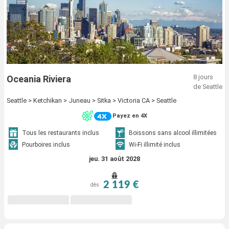
8 jours
Oceania Riviera
de Seattle
Seattle > Ketchikan > Juneau > Sitka > Victoria CA > Seattle
Payez en 4X
Tous les restaurants inclus
Boissons sans alcool illimitées
Pourboires inclus
Wi-Fi illimité inclus
jeu. 31 août 2028
2 119 €
dès