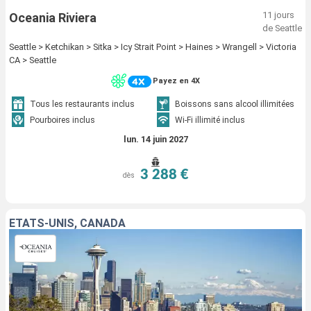
11 jours
Oceania Riviera
de Seattle
Seattle > Ketchikan > Sitka > Icy Strait Point > Haines > Wrangell > Victoria
CA > Seattle
Payez en 4X
Tous les restaurants inclus
Boissons sans alcool illimitées
Pourboires inclus
Wi-Fi illimité inclus
lun. 14 juin 2027
3 288 €
dès
ÉTATS-UNIS, CANADA