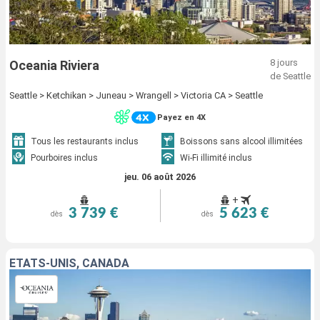
8 jours
Oceania Riviera
de Seattle
Seattle > Ketchikan > Juneau > Wrangell > Victoria CA > Seattle
Payez en 4X
Tous les restaurants inclus
Boissons sans alcool illimitées
Pourboires inclus
Wi-Fi illimité inclus
jeu. 06 août 2026
+
3 739 €
5 623 €
dès
dès
ÉTATS-UNIS, CANADA