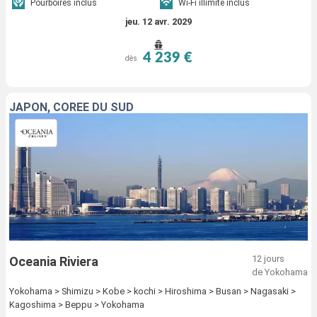
Pourboires inclus
Wi-Fi illimité inclus
jeu. 12 avr. 2029
4 239 €
dès
JAPON, CORÉE DU SUD
12 jours
Oceania Riviera
de Yokohama
Yokohama > Shimizu > Kobe > kochi > Hiroshima > Busan > Nagasaki >
Kagoshima > Beppu > Yokohama