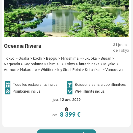
31 jours
Oceania Riviera
de Tokyo
Tokyo > Osaka > kochi > Beppu > Hiroshima > Fukuoka > Busan >
Nagasaki > Kagoshima > Shimizu > Tokyo > hittachinaka > Miyako >
Aomori > Hakodate > Whittier > Icy Strait Point > Ketchikan > Vancouver
Tous les restaurants inclus
Boissons sans alcool illimitées
Pourboires inclus
Wi-Fi illimité inclus
jeu. 12 avr. 2029
8 399 €
dès