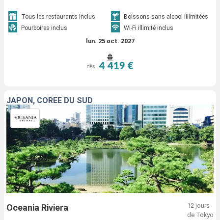
Tous les restaurants inclus
Boissons sans alcool illimitées
Pourboires inclus
Wi-Fi illimité inclus
lun. 25 oct. 2027
4 419 €
dès
JAPON, CORÉE DU SUD
12 jours
Oceania Riviera
de Tokyo