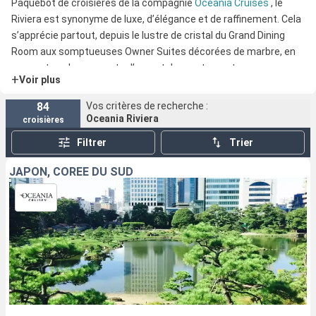
Paquebot de croisières de la compagnie
Oceania Cruises
, le
Riviera est synonyme de luxe, d’élégance et de raffinement. Cela
s’apprécie partout, depuis le lustre de cristal du Grand Dining
Room aux somptueuses Owner Suites décorées de marbre, en
passant par les couverts d’argent des restaurants.
+
Voir plus
84
Vos critères de recherche :
Oceania Riviera
croisières
Filtrer
Trier
JAPON, CORÉE DU SUD