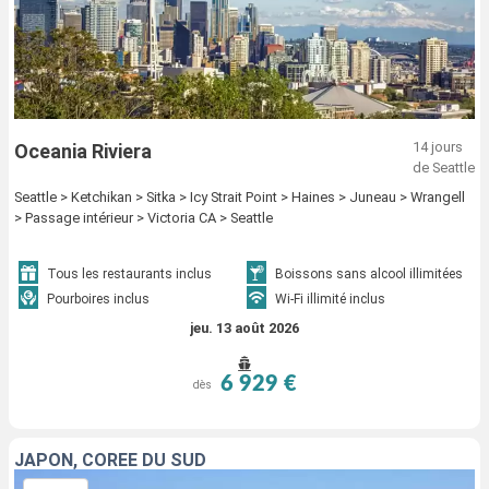
14 jours
Oceania Riviera
de Seattle
Seattle > Ketchikan > Sitka > Icy Strait Point > Haines > Juneau > Wrangell
> Passage intérieur > Victoria CA > Seattle
Tous les restaurants inclus
Boissons sans alcool illimitées
Pourboires inclus
Wi-Fi illimité inclus
jeu. 13 août 2026
6 929 €
dès
JAPON, CORÉE DU SUD