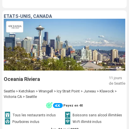
ÉTATS-UNIS, CANADA
11 jours
Oceania Riviera
de Seattle
Seattle > Ketchikan > Wrangell > Icy Strait Point > Juneau > Klawock >
Victoria CA > Seattle
Payez en 4X
Tous les restaurants inclus
Boissons sans alcool illimitées
Pourboires inclus
Wi-Fi illimité inclus