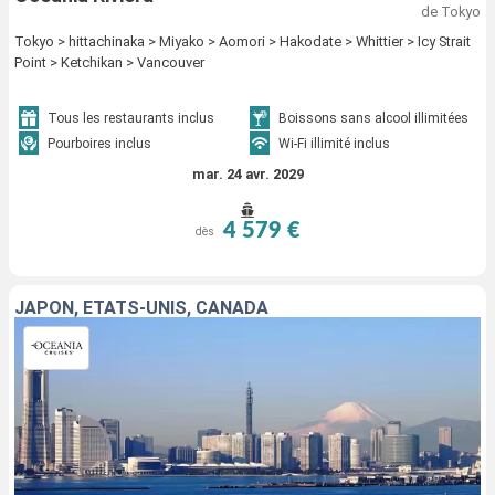
de Tokyo
Tokyo > hittachinaka > Miyako > Aomori > Hakodate > Whittier > Icy Strait
Point > Ketchikan > Vancouver
Tous les restaurants inclus
Boissons sans alcool illimitées
Pourboires inclus
Wi-Fi illimité inclus
mar. 24 avr. 2029
4 579 €
dès
JAPON, ÉTATS-UNIS, CANADA