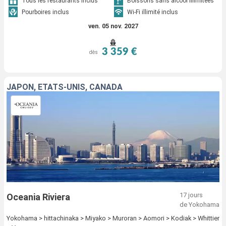
Tous les restaurants inclus
Boissons sans alcool illimitées
Pourboires inclus
Wi-Fi illimité inclus
ven. 05 nov. 2027
3 359 €
dès
JAPON, ÉTATS-UNIS, CANADA
17 jours
Oceania Riviera
de Yokohama
Yokohama > hittachinaka > Miyako > Muroran > Aomori > Kodiak > Whittier