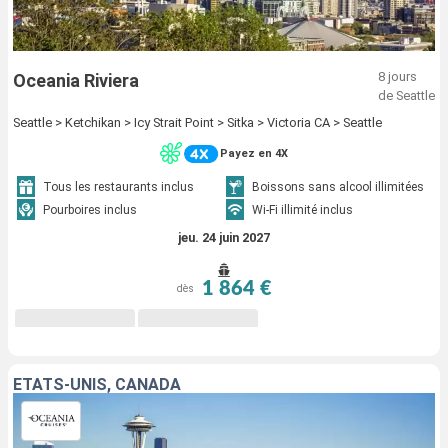
8 jours
Oceania Riviera
de Seattle
Seattle > Ketchikan > Icy Strait Point > Sitka > Victoria CA > Seattle
Payez en 4X
Tous les restaurants inclus
Boissons sans alcool illimitées
Pourboires inclus
Wi-Fi illimité inclus
jeu. 24 juin 2027
1 864 €
dès
ÉTATS-UNIS, CANADA