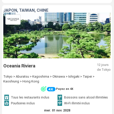
JAPON, TAÏWAN, CHINE
12 jours
Oceania Riviera
de Tokyo
Tokyo > Aburatsu > Kagoshima > Okinawa > Ishigaki > Taipei >
Kaoshiung > Hong Kong
Payez en 4X
Tous les restaurants inclus
Boissons sans alcool illimitées
Pourboires inclus
Wi-Fi illimité inclus
mer. 01 nov. 2028