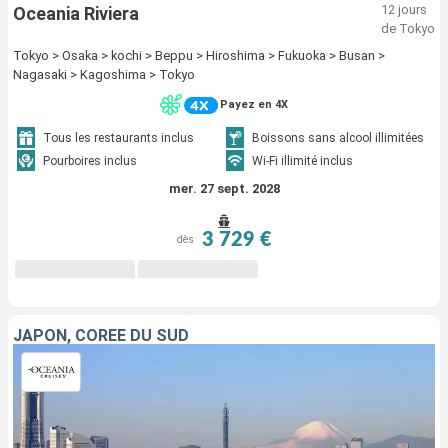
12 jours
Oceania Riviera
de Tokyo
Tokyo > Osaka > kochi > Beppu > Hiroshima > Fukuoka > Busan >
Nagasaki > Kagoshima > Tokyo
Payez en 4X
Tous les restaurants inclus
Boissons sans alcool illimitées
Pourboires inclus
Wi-Fi illimité inclus
mer. 27 sept. 2028
3 729 €
dès
JAPON, CORÉE DU SUD