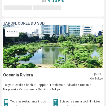
4 159 €
dès
JAPON, CORÉE DU SUD
13 jours
Oceania Riviera
de Tokyo
Tokyo > Osaka > kochi > Beppu > Hiroshima > Fukuoka > Busan >
Nagasaki > Kagoshima > Shimizu > Tokyo
Tous les restaurants inclus
Boissons sans alcool illimitées