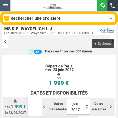
Rechercher une croisière
MS R.E. WAYDELICH L.J
Croisière MS R.E. Waydelich L.J : L'HISTOIRE DE FRANCE DE PARIS À LA NORMANDIE Et l'exceptionnel rassemblement de grands voiliers de l'Armada de Rouen au départ de Paris
+ 42 photos
Nos destinations
Payez en 4 fois dès
500 €
/mois
Mois de départ
Départ de Paris
mer. 23 juin 2027
Ports
Compagnies
dès
1 999 €
Rechercher
DATES ET DISPONIBILITÉS
juin
Dates
Dates
1 999 €
dès
précédentes
suivantes
2027
le 23/06/2027