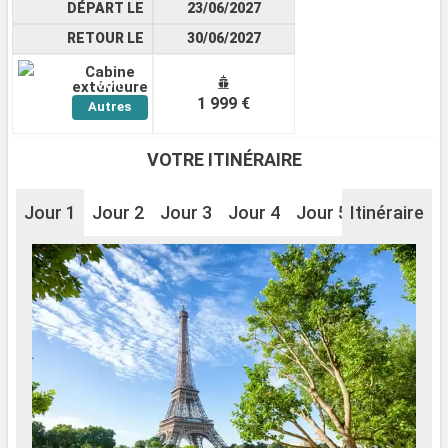
DÉPART LE
23/06/2027
RETOUR LE
30/06/2027
Cabine
Voir
extérieure
1 999 €
Autres
Cabines
VOTRE ITINÉRAIRE
Jour 1
Jour 2
Jour 3
Jour 4
Jour 5
Itinéraire
Jour 6
J