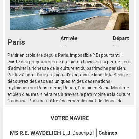
Arrivée
Départ
Paris
---
---
Partir en croisière depuis Paris, impossible ? Et pourtant, il
existe des programmes de croisières fluviales qui permettent
d'admirer la richesse de la culture et du patrimoine parisien.
Partez à bord d'une croisière d'exception le long de la Seine et
découvrez des escales uniques et des destinations
mythiques sur Paris même, Rouen, Duclair en Seine-Maritime
et bien d'autres itinéraires à travers le patrimoine et la culture
française. Paris peut être également le point de départ de
votre croisière maritime dans le cas où vous devez prendre
l'avion pour débuter votre itinéraire (ce qui peut être le cas
VOTRE NAVIRE
avec les croisières aux caraïbes).
Paris, capitale de la culture
MS R.E. WAYDELICH L.J
Descriptif
Cabines
Paris, capitale française, connue pour être la capitale de la