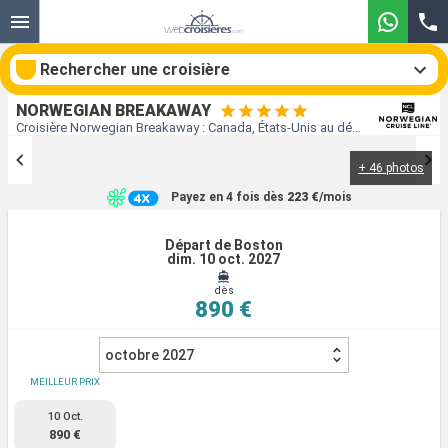
Rechercher une croisière
NORWEGIAN BREAKAWAY
Croisière Norwegian Breakaway : Canada, États-Unis au départ de Boston
+ 46 photos
Nos destinations
Payez en 4 fois dès
223 €
/mois
Mois de départ
Départ de Boston
dim. 10 oct. 2027
Ports
Compagnies
dès
890 €
Rechercher
octobre 2027
MEILLEUR PRIX
10 Oct.
890 €