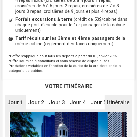
4 repas inclus (croisières de 2 à 4 jours 1 repas,
croisières de 5 à 6 jours 2 repas, croisières de 7 à 8
jours 3 repas, croisières de 9 jours et plus 4 repas)
Forfait excursions à terre
(crédit de 50$/cabine dans
chaque port d'escale pour le 1er passager de la cabine
uniquement)
Tarif réduit sur les 3ème et 4ème passagers
de la
même cabine (règlement des taxes uniquement)
*L'offre s'applique pour tous les départs à partir du 01 janvier 2025.
*Offre soumise à conditions et sous réserve de disponibilités.
Prestations variables en fonction de la durée de la croisière et de la
catégorie de cabine.
VOTRE ITINÉRAIRE
Jour 1
Jour 2
Jour 3
Jour 4
Jour 5
Itinéraire
Jour 6
J