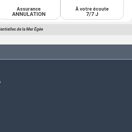
Assurance
À votre écoute
ANNULATION
7/7 J
entielles de la Mer Égée
s