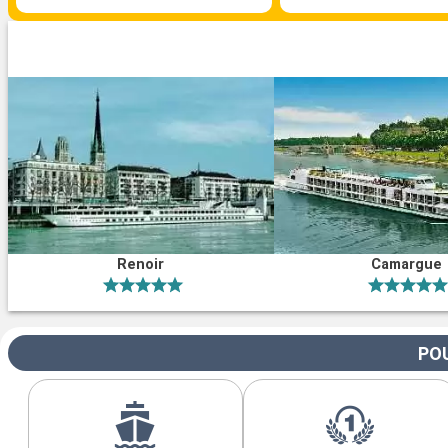
Renoir
Camargue
POU