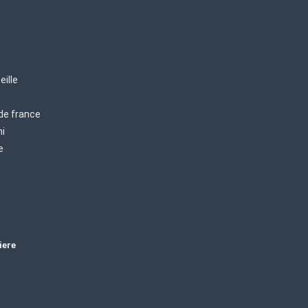
eille
 de france
mi
e
iere