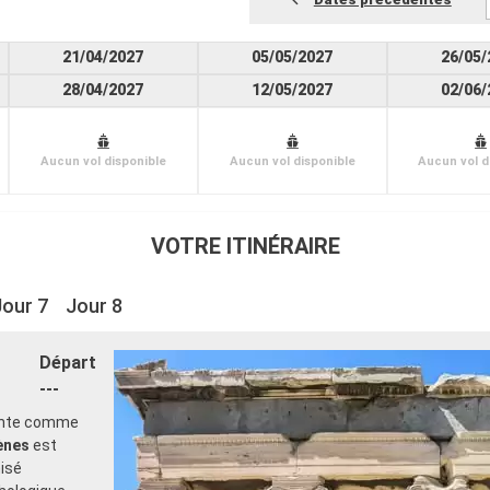
21/04/2027
05/05/2027
26/05/
28/04/2027
12/05/2027
02/06/
Aucun vol disponible
Aucun vol disponible
Aucun vol d
VOTRE ITINÉRAIRE
Jour 7
Jour 8
Départ
---
sente comme
ènes
est
nisé