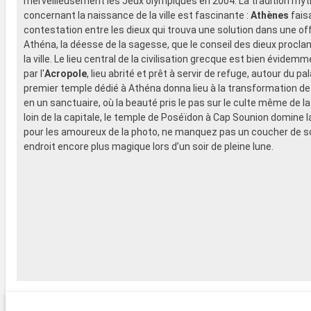
merveilleusement les Jeux olympiques en 2004. La tradition myt
concernant la naissance de la ville est fascinante :
Athènes
faisa
contestation entre les dieux qui trouva une solution dans une off
Athéna, la déesse de la sagesse, que le conseil des dieux procl
la ville. Le lieu central de la civilisation grecque est bien évide
par l'
Acropole
, lieu abrité et prêt à servir de refuge, autour du pala
premier temple dédié à Athéna donna lieu à la transformation de
en un sanctuaire, où la beauté pris le pas sur le culte même de la 
loin de la capitale, le temple de Poséïdon à Cap Sounion domine 
pour les amoureux de la photo, ne manquez pas un coucher de so
endroit encore plus magique lors d’un soir de pleine lune.