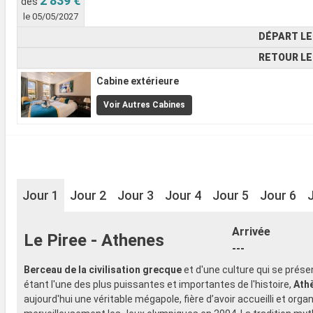
2 839 €
dès
le 05/05/2027
DÉPART LE
RETOUR LE
Cabine extérieure
Voir Autres Cabines
Jour 1
Jour 2
Jour 3
Jour 4
Jour 5
Jour 6
Arrivée
Le Piree - Athenes
---
Berceau de la civilisation grecque
et d'une culture qui se pré
étant l'une des plus puissantes et importantes de l'histoire,
Ath
aujourd'hui une véritable mégapole, fière d’avoir accueilli et orga