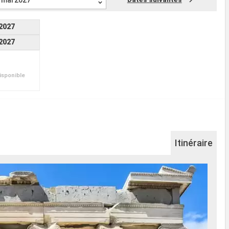
mai 2027
2027
2027
isponible
Itinéraire
Mi