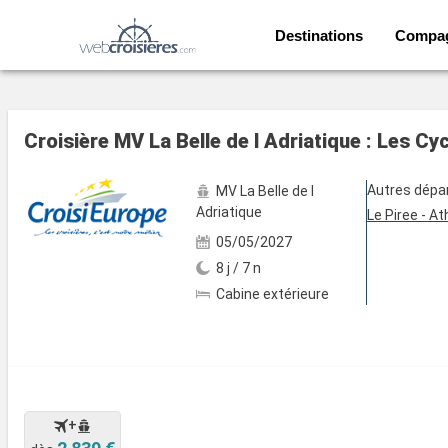
Destinations
Compa
Voir les 5 autres photos
Croisière MV La Belle de l Adriatique : Les Cy
Autres dépa
MV La Belle de l
Adriatique
Le Piree - A
05/05/2027
8 j / 7 n
Cabine extérieure
+