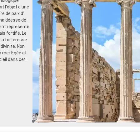
hologique
it l'objet d'une
re de paix d’
ama déesse de
mment représenté
is fortifié. Le
 la forteresse
divinité. Non
la mer Egée et
leil dans cet