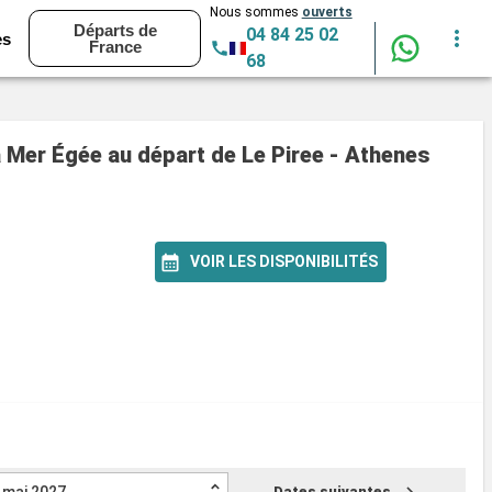
Nous sommes
ouverts
Départs de
04 84 25 02
es
France
68
la Mer Égée au départ de Le Piree - Athenes
VOIR LES DISPONIBILITÉS
Dates suivantes