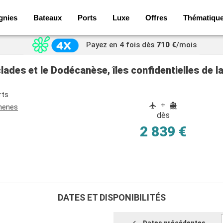
gnies
Bateaux
Ports
Luxe
Offres
Thématiqu
Payez en 4 fois dès
710 €
/mois
clades et le Dodécanèse, îles confidentielles de 
rts
+
thenes
dès
2 839 €
DATES ET DISPONIBILITÉS
Dates précédentes