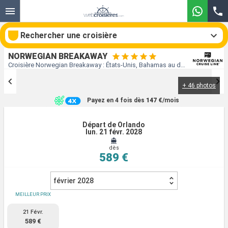
Rechercher une croisière
NORWEGIAN BREAKAWAY
Croisière Norwegian Breakaway : États-Unis, Bahamas au départ de Orlando
+ 46 photos
Nos destinations
Payez en 4 fois dès
147 €
/mois
Mois de départ
Départ de Orlando
lun. 21 févr. 2028
Ports
Compagnies
dès
589 €
Rechercher
février 2028
MEILLEUR PRIX
21 Févr.
589 €