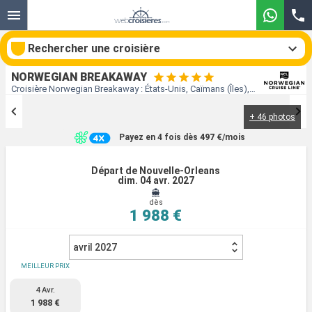
Rechercher une croisière
NORWEGIAN BREAKAWAY
Croisière Norwegian Breakaway : États-Unis, Caïmans (Îles), Aruba, Bonaire, Grenade, Sainte-Lucie, Tortola au départ de Nouvelle-Orleans
+ 46 photos
Nos destinations
Payez en 4 fois dès
497 €
/mois
Mois de départ
Départ de Nouvelle-Orleans
dim. 04 avr. 2027
Ports
Compagnies
dès
1 988 €
Rechercher
avril 2027
MEILLEUR PRIX
4 Avr.
1 988 €