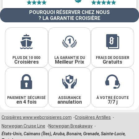
POURQUOI RÉSERVER CHEZ NOUS
? LA GARANTIE CROISIÈRE
PLUS DE 10 000
LA GARANTIE DU
FRAIS DE DOSSIER
Croisières
Meilleur Prix
Gratuits
PAIEMENT SÉCURISÉ
ASSURANCE
À VOTRE ÉCOUTE
en 4 fois
annulation
7/7 j
Croisières www.webcroisieres.com
Croisières Antilles
Norwegian Cruise Line
Norwegian Breakaway
États-Unis, Caïmans (Îles), Aruba, Bonaire, Grenade, Sainte-Lucie,