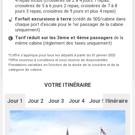
4 repas inclus (croisières de 2 à 4 jours 1 repas,
croisières de 5 à 6 jours 2 repas, croisières de 7 à 8
jours 3 repas, croisières de 9 jours et plus 4 repas)
Forfait excursions à terre
(crédit de 50$/cabine dans
chaque port d'escale pour le 1er passager de la cabine
uniquement)
Tarif réduit sur les 3ème et 4ème passagers
de la
même cabine (règlement des taxes uniquement)
*L'offre s'applique pour tous les départs à partir du 01 janvier 2025.
*Offre soumise à conditions et sous réserve de disponibilités.
Prestations variables en fonction de la durée de la croisière et de la
catégorie de cabine.
VOTRE ITINÉRAIRE
Jour 1
Jour 2
Jour 3
Jour 4
Jour 5
Itinéraire
Jour 6
J