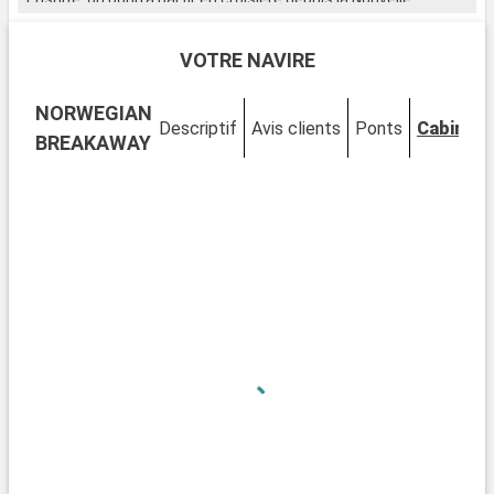
Orléans à destination des Caraïbes, des Antilles, du Mexique,
du Honduras ou encore des Bahamas.
VOTRE NAVIRE
NORWEGIAN
Descriptif
Avis clients
Ponts
Cabines
BREAKAWAY