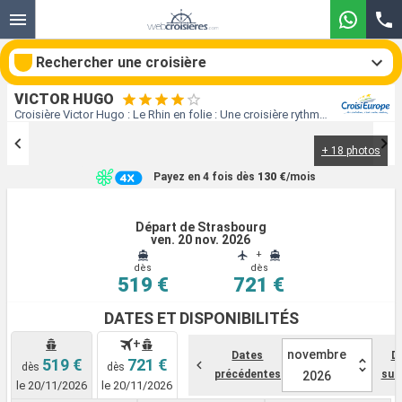
Rechercher une croisière
VICTOR HUGO
Croisière Victor Hugo : Le Rhin en folie : Une croisière rythmée : légende, saveurs et bonne humeur au départ de Strasbourg
+ 18 photos
Nos destinations
Payez en 4 fois dès
130 €
/mois
Mois de départ
Départ de Strasbourg
ven. 20 nov. 2026
Ports
Compagnies
+
dès
dès
519 €
721 €
Rechercher
DATES ET DISPONIBILITÉS
+
novembre
Dates
D
519 €
721 €
dès
dès
précédentes
sui
2026
le 20/11/2026
le 20/11/2026