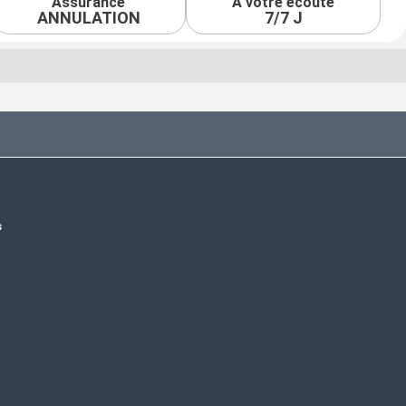
Assurance
À votre écoute
ANNULATION
7/7 J
s