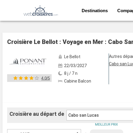
Destinations
Compa
Voir les 78 autres photos
Croisière Le Bellot : Voyage en Mer : Cabo S
Autres dépa
Le Bellot
Cabo san Lu
22/03/2027
8 j / 7 n
4.0/5
Cabine Balcon
Croisière au départ de
Cabo san Lucas
MEILLEUR PRIX