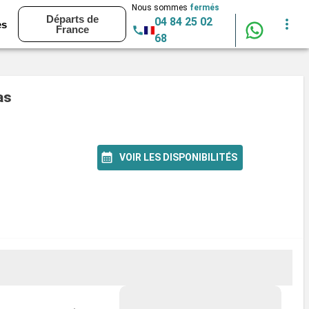
Nous sommes
fermés
Départs de
04 84 25 02
es
France
68
as
VOIR LES DISPONIBILITÉS