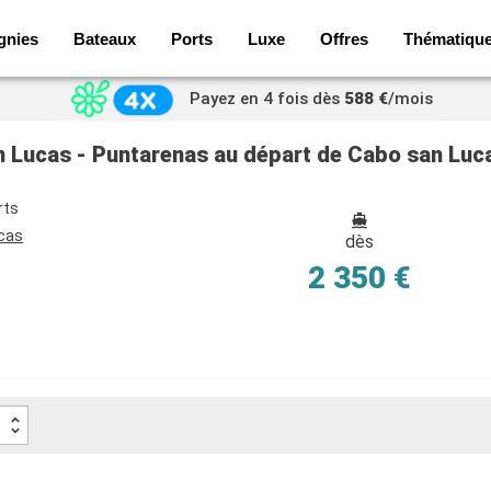
gnies
Bateaux
Ports
Luxe
Offres
Thématiqu
Payez en 4 fois dès
588 €
/mois
an Lucas - Puntarenas au départ de Cabo san Luc
rts
cas
dès
2 350 €