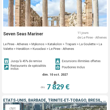
11 jours
Seven Seas Mariner
de Le Piree - Athenes
Le Piree - Athenes > Mykonos > Katakolon > Trapani > La Goulette > La
Valette > Heraklion > Kusadasi > Le Piree - Athenes
Jusqu'à 45% de remise
Excursions illimitées offertes
Restaurants de spécialités
Pourboires Inclus
inclus
dim. 10 oct. 2027
7 829 €
dès
ÉTATS-UNIS, BARBADE, TRINITÉ-ET-TOBAGO, BRÉSIL, GRENADE, PORTO RICO