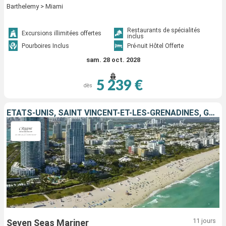
Barthelemy > Miami
Restaurants de spécialités
Excursions illimitées offertes
inclus
Pourboires Inclus
Pré-nuit Hôtel Offerte
sam. 28 oct. 2028
5 239 €
dès
ÉTATS-UNIS, SAINT VINCENT-ET-LES-GRENADINES, GUADELOUPE, SAINTE-LUCIE, DOMINIQUE, SAINT-MARTIN
11 jours
Seven Seas Mariner