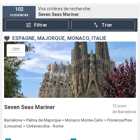
102
Vos critères de recherche :
Seven Seas Mariner
croisières
Filtrer
Trier
ESPAGNE, MAJORQUE, MONACO, ITALIE
12 jours
Seven Seas Mariner
de Barcelone
Barcelone > Palma de Majorque > Monaco Monte-Carlo > Florence/Pise
(Livourne) > Civitavecchia - Rome