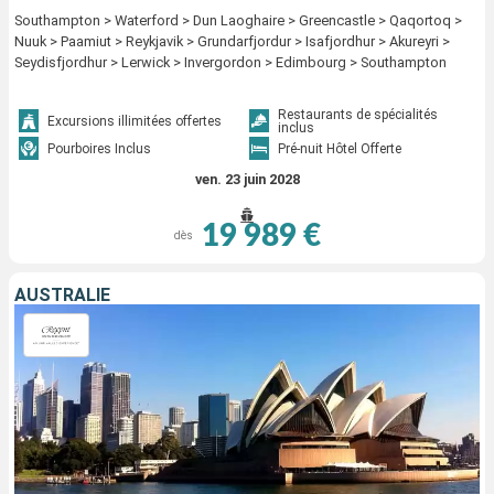
Southampton > Waterford > Dun Laoghaire > Greencastle > Qaqortoq >
Nuuk > Paamiut > Reykjavik > Grundarfjordur > Isafjordhur > Akureyri >
Seydisfjordhur > Lerwick > Invergordon > Edimbourg > Southampton
Restaurants de spécialités
Excursions illimitées offertes
inclus
Pourboires Inclus
Pré-nuit Hôtel Offerte
ven. 23 juin 2028
19 989 €
dès
AUSTRALIE