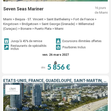
16 jours
Seven Seas Mariner
de Miami
Miami > Bequia - ST. Vincent > Saint Barthelemy > Fort de France >
Kingstown > Bridgetown > Saint George (Grenade) > Willemstad
(Curaçao) > Bonaire > Puerto Plata > Miami
Jusqu'à 45% de remise
Excursions illimitées offertes
Restaurants de spécialités
Pourboires Inclus
inclus
ven. 26 mars 2027
5 856 €
dès
ÉTATS-UNIS, FRANCE, GUADELOUPE, SAINT-MARTIN, SAINT VINCENT-ET-LES-GRENADINES