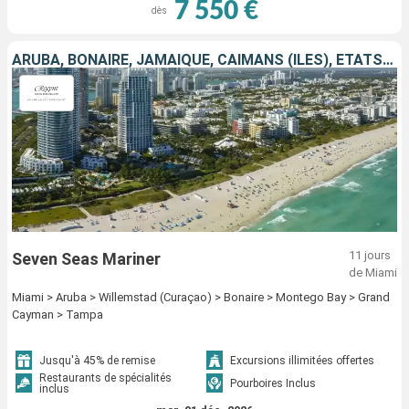
7 550 €
dès
ARUBA, BONAIRE, JAMAÏQUE, CAÏMANS (ÎLES), ÉTATS-UNIS
11 jours
Seven Seas Mariner
de Miami
Miami > Aruba > Willemstad (Curaçao) > Bonaire > Montego Bay > Grand
Cayman > Tampa
Jusqu'à 45% de remise
Excursions illimitées offertes
Restaurants de spécialités
Pourboires Inclus
inclus