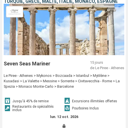
TURQUIE, GRÈCE, MALTE, ITALIE, MONACO, ESPAGNE
15 jours
Seven Seas Mariner
de Le Piree - Athenes
Le Piree - Athenes > Mykonos > Bozcaada > Istanbul > Mytilène >
Kusadasi > La Valette > Messine > Sorrente > Civitavecchia - Rome > La
Spezia > Monaco Monte-Carlo > Barcelone
Jusqu'à 45% de remise
Excursions illimitées offertes
Restaurants de spécialités
Pourboires Inclus
inclus
lun. 12 oct. 2026