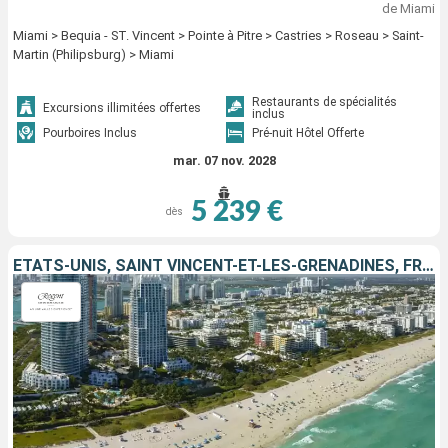
de Miami
Miami > Bequia - ST. Vincent > Pointe à Pitre > Castries > Roseau > Saint-
Martin (Philipsburg) > Miami
Restaurants de spécialités
Excursions illimitées offertes
inclus
Pourboires Inclus
Pré-nuit Hôtel Offerte
mar. 07 nov. 2028
5 239 €
dès
ÉTATS-UNIS, SAINT VINCENT-ET-LES-GRENADINES, FRANCE, MARTINIQUE, BARBADE, GRENADE, BONAIRE, RÉPUBLIQUE DOMINICAINE