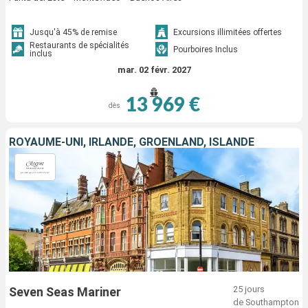
Jusqu'à 45% de remise
Excursions illimitées offertes
Restaurants de spécialités
Pourboires Inclus
inclus
mar. 02 févr. 2027
13 969 €
dès
ROYAUME-UNI, IRLANDE, GRÖENLAND, ISLANDE
25 jours
Seven Seas Mariner
de Southampton