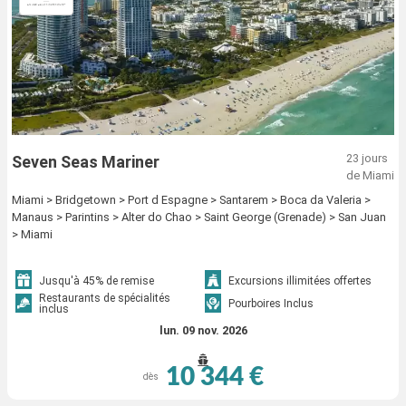
23 jours
Seven Seas Mariner
de Miami
Miami > Bridgetown > Port d Espagne > Santarem > Boca da Valeria >
Manaus > Parintins > Alter do Chao > Saint George (Grenade) > San Juan
> Miami
Jusqu'à 45% de remise
Excursions illimitées offertes
Restaurants de spécialités
Pourboires Inclus
inclus
lun. 09 nov. 2026
10 344 €
dès