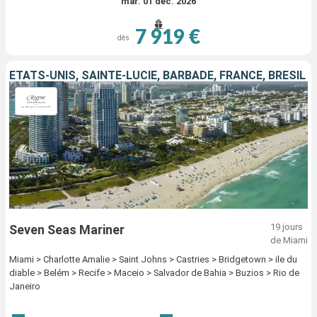
mar. 01 déc. 2026
7 919 €
dès
ÉTATS-UNIS, SAINTE-LUCIE, BARBADE, FRANCE, BRÉSIL
19 jours
Seven Seas Mariner
de Miami
Miami > Charlotte Amalie > Saint Johns > Castries > Bridgetown > ile du
diable > Belém > Recife > Maceio > Salvador de Bahia > Buzios > Rio de
Janeiro