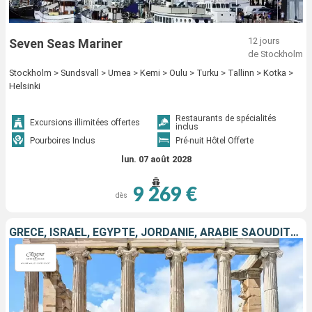
12 jours
Seven Seas Mariner
de Stockholm
Stockholm > Sundsvall > Umea > Kemi > Oulu > Turku > Tallinn > Kotka >
Helsinki
Restaurants de spécialités
Excursions illimitées offertes
inclus
Pourboires Inclus
Pré-nuit Hôtel Offerte
lun. 07 août 2028
9 269 €
dès
GRÈCE, ISRAËL, EGYPTE, JORDANIE, ARABIE SAOUDITE, OMAN, EMIRATS ARABES UNIS, QATAR