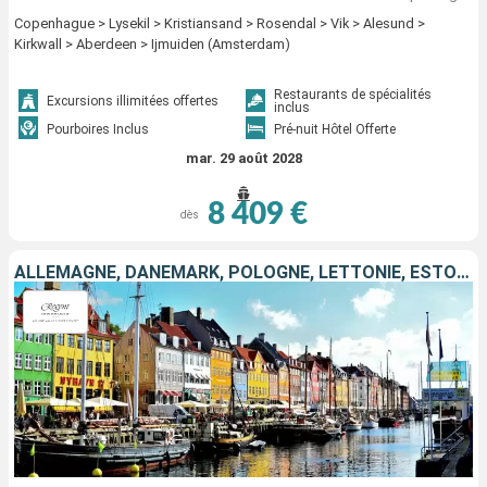
Copenhague > Lysekil > Kristiansand > Rosendal > Vik > Alesund >
Kirkwall > Aberdeen > Ijmuiden (Amsterdam)
Restaurants de spécialités
Excursions illimitées offertes
inclus
Pourboires Inclus
Pré-nuit Hôtel Offerte
mar. 29 août 2028
8 409 €
dès
ALLEMAGNE, DANEMARK, POLOGNE, LETTONIE, ESTONIE, FINLANDE, SUÈDE