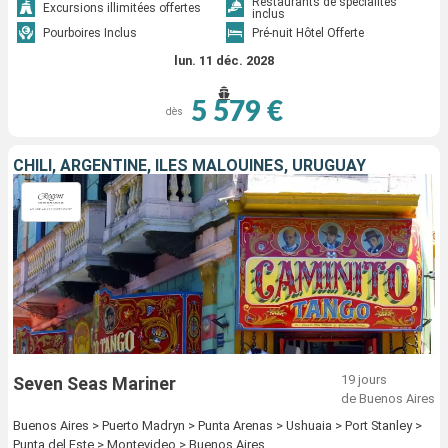
Restaurants de spécialités
Excursions illimitées offertes
inclus
Pourboires Inclus
Pré-nuit Hôtel Offerte
lun. 11 déc. 2028
5 579 €
dès
CHILI, ARGENTINE, ÎLES MALOUINES, URUGUAY
19 jours
Seven Seas Mariner
de Buenos Aires
Buenos Aires > Puerto Madryn > Punta Arenas > Ushuaia > Port Stanley >
Punta del Este > Montevideo > Buenos Aires