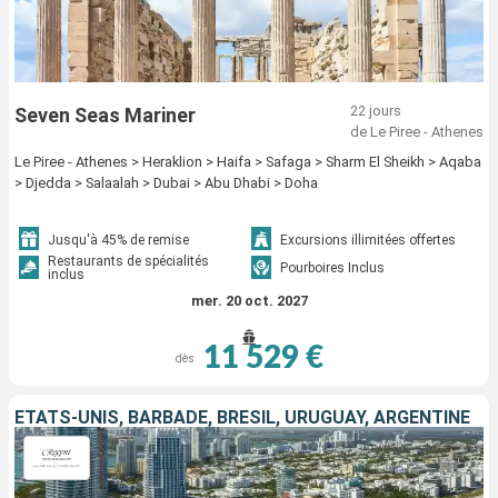
22 jours
Seven Seas Mariner
de Le Piree - Athenes
Le Piree - Athenes > Heraklion > Haifa > Safaga > Sharm El Sheikh > Aqaba
> Djedda > Salaalah > Dubai > Abu Dhabi > Doha
Jusqu'à 45% de remise
Excursions illimitées offertes
Restaurants de spécialités
Pourboires Inclus
inclus
mer. 20 oct. 2027
11 529 €
dès
ÉTATS-UNIS, BARBADE, BRÉSIL, URUGUAY, ARGENTINE