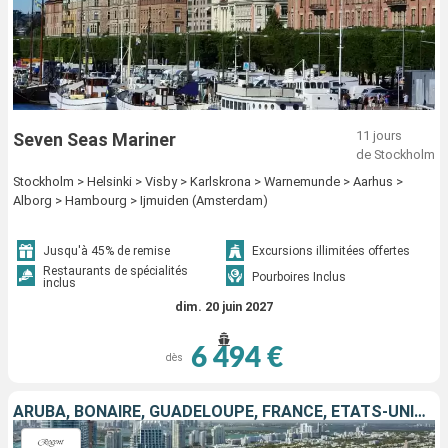
11 jours
Seven Seas Mariner
de Stockholm
Stockholm > Helsinki > Visby > Karlskrona > Warnemunde > Aarhus >
Alborg > Hambourg > Ijmuiden (Amsterdam)
Jusqu'à 45% de remise
Excursions illimitées offertes
Restaurants de spécialités
Pourboires Inclus
inclus
dim. 20 juin 2027
6 494 €
dès
ARUBA, BONAIRE, GUADELOUPE, FRANCE, ÉTATS-UNIS, SAINT VINCENT-ET-LES-GRENADINES