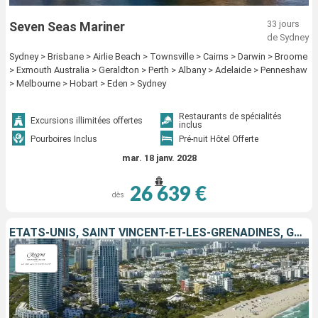
33 jours
Seven Seas Mariner
de Sydney
Sydney > Brisbane > Airlie Beach > Townsville > Cairns > Darwin > Broome
> Exmouth Australia > Geraldton > Perth > Albany > Adelaide > Penneshaw
> Melbourne > Hobart > Eden > Sydney
Restaurants de spécialités
Excursions illimitées offertes
inclus
Pourboires Inclus
Pré-nuit Hôtel Offerte
mar. 18 janv. 2028
26 639 €
dès
ÉTATS-UNIS, SAINT VINCENT-ET-LES-GRENADINES, GUADELOUPE, ARUBA, JAMAÏQUE, CAÏMANS (ÎLES)