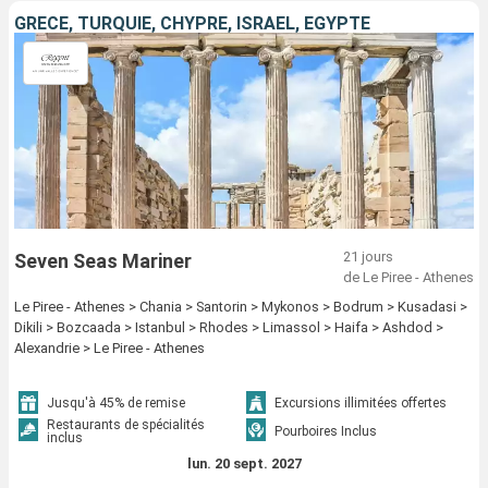
GRÈCE, TURQUIE, CHYPRE, ISRAËL, EGYPTE
21 jours
Seven Seas Mariner
de Le Piree - Athenes
Le Piree - Athenes > Chania > Santorin > Mykonos > Bodrum > Kusadasi >
Dikili > Bozcaada > Istanbul > Rhodes > Limassol > Haifa > Ashdod >
Alexandrie > Le Piree - Athenes
Jusqu'à 45% de remise
Excursions illimitées offertes
Restaurants de spécialités
Pourboires Inclus
inclus
lun. 20 sept. 2027