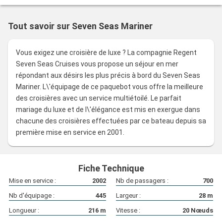
- Un bureau
- Une salle de bains en marbre avec une baignoire équipée de
savons, shampooings et lotions Guerlain, Acqua di Parma et
Tout savoir sur Seven Seas Mariner
L'Occitane Jasmin et Bergamote
- Un dressing avec des étagères et une penderie
- Des peignoirs et des pantoufles en peluche Regent
Vous exigez une croisière de luxe ? La compagnie Regent
- Des couvertures en cachemire
Seven Seas Cruises vous propose un séjour en mer
- Une paire de jumelles
répondant aux désirs les plus précis à bord du Seven Seas
- Une vanité
Mariner. L\'équipage de ce paquebot vous offre la meilleure
- Une télévision à écran plat interactive
des croisières avec un service multiétoilé. Le parfait
- Un coffre-fort
mariage du luxe et de l\'élégance est mis en exergue dans
- Un sèche-cheveux
chacune des croisières effectuées par ce bateau depuis sa
- Un pèse-bain
première mise en service en 2001.
- Une horloge météo élégante
Equipements balcon :
Un balcon spacieux surplombant l'océan
avec un coin salon, 2 transats confortables et une table à
manger
Fiche Technique
Mise en service :
2002
Nb de passagers :
700
Nb d'équipage :
445
Largeur :
28
m
Longueur :
216
m
Vitesse :
20
Nœuds