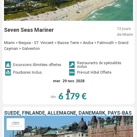
13 jours
Seven Seas Mariner
de Miami
Miami > Bequia - ST. Vincent > Basse-Terre > Aruba > Falmouth > Grand
Cayman > Galveston
Restaurants de spécialités
Excursions illimitées offertes
inclus
Pourboires Inclus
Pré-nuit Hôtel Offerte
mer. 29 nov. 2028
6 179 €
dès
SUÈDE, FINLANDE, ALLEMAGNE, DANEMARK, PAYS-BAS