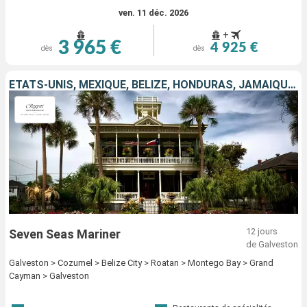
ven. 11 déc. 2026
+
3 965 €
4 925 €
dès
dès
ÉTATS-UNIS, MEXIQUE, BELIZE, HONDURAS, JAMAÏQUE, CAÏMANS (ÎLES)
12 jours
Seven Seas Mariner
de Galveston
Galveston > Cozumel > Belize City > Roatan > Montego Bay > Grand
Cayman > Galveston