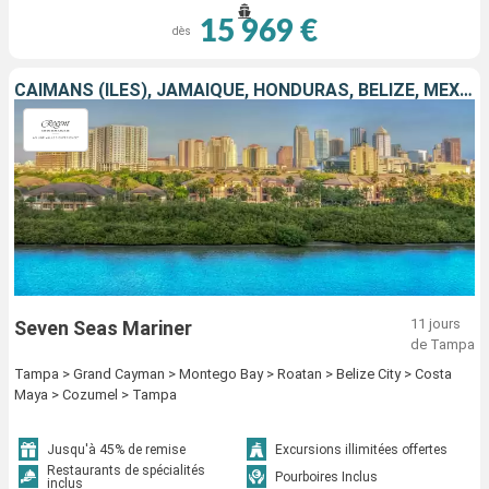
15 969 €
dès
CAÏMANS (ÎLES), JAMAÏQUE, HONDURAS, BELIZE, MEXIQUE, ÉTATS-UNIS
11 jours
Seven Seas Mariner
de Tampa
Tampa > Grand Cayman > Montego Bay > Roatan > Belize City > Costa
Maya > Cozumel > Tampa
Jusqu'à 45% de remise
Excursions illimitées offertes
Restaurants de spécialités
Pourboires Inclus
inclus