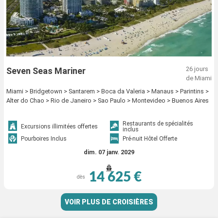
26 jours
Seven Seas Mariner
de Miami
Miami > Bridgetown > Santarem > Boca da Valeria > Manaus > Parintins >
Alter do Chao > Rio de Janeiro > Sao Paulo > Montevideo > Buenos Aires
Restaurants de spécialités
Excursions illimitées offertes
inclus
Pourboires Inclus
Pré-nuit Hôtel Offerte
dim. 07 janv. 2029
14 625 €
dès
VOIR PLUS DE CROISIÈRES