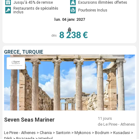
Jusqu'à 45% de remise
Excursions illimitées offertes
Restaurants de spécialités
Pourboires Inclus
inclus
lun. 04 janv. 2027
8 238 €
dès
GRÈCE, TURQUIE
11 jours
Seven Seas Mariner
de Le Piree - Athenes
Le Piree - Athenes > Chania > Santorin > Mykonos > Bodrum > Kusadasi >
Dikili > Bozcaada > Istanbul