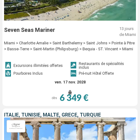
13 jours
Seven Seas Mariner
de Miami
Miami > Charlotte Amalie > Saint Barthelemy > Saint Johns > Pointe à Pitre
> Basse-Terre > Saint-Martin (Philipsburg) > Bequia - ST. Vincent > Miami
Restaurants de spécialités
Excursions illimitées offertes
inclus
Pourboires Inclus
Pré-nuit Hôtel Offerte
ven. 17 nov. 2028
6 349 €
dès
ITALIE, TUNISIE, MALTE, GRÈCE, TURQUIE