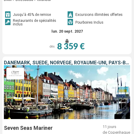
Jusqu'à 45% de remise
Excursions illimitées offertes
Restaurants de spécialités
Pourboires Inclus
inclus
lun. 20 sept. 2027
8 359 €
dès
DANEMARK, SUÈDE, NORVÈGE, ROYAUME-UNI, PAYS-BAS
11 jours
Seven Seas Mariner
de Copenhague