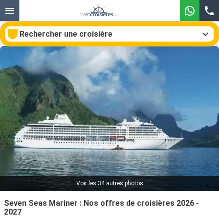
Rechercher une croisière
Nos destinations
Mois de départ
Ports
Compagnies
Rechercher
Voir les 34 autres photos
Seven Seas Mariner : Nos offres de croisières 2026 -
2027