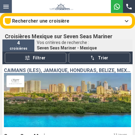
Rechercher une croisière
Croisières Mexique sur Seven Seas Mariner
4
Vos critères de recherche :
Seven Seas Mariner - Mexique
croisières
Nos destinations
Filtrer
Trier
Mois de départ
CAÏMANS (ÎLES), JAMAÏQUE, HONDURAS, BELIZE, MEXIQUE, ÉTATS-UNIS
Ports
Compagnies
Rechercher
11 jours