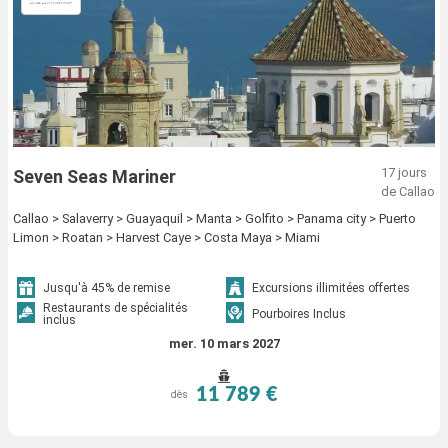
17 jours
Seven Seas Mariner
de Callao
Callao > Salaverry > Guayaquil > Manta > Golfito > Panama city > Puerto
Limon > Roatan > Harvest Caye > Costa Maya > Miami
Jusqu'à 45% de remise
Excursions illimitées offertes
Restaurants de spécialités
Pourboires Inclus
inclus
mer. 10 mars 2027
11 789 €
dès