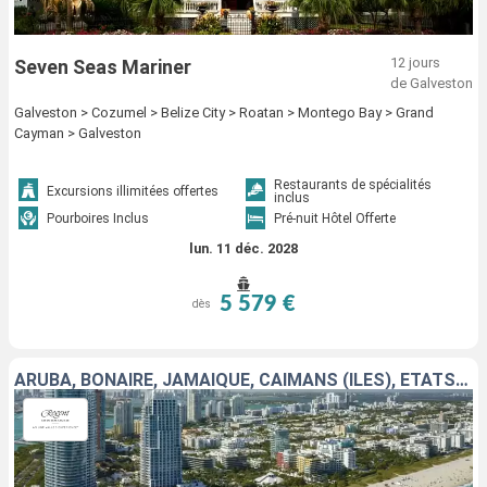
12 jours
Seven Seas Mariner
de Galveston
Galveston > Cozumel > Belize City > Roatan > Montego Bay > Grand
Cayman > Galveston
Restaurants de spécialités
Excursions illimitées offertes
inclus
Pourboires Inclus
Pré-nuit Hôtel Offerte
lun. 11 déc. 2028
5 579 €
dès
ARUBA, BONAIRE, JAMAÏQUE, CAÏMANS (ÎLES), ÉTATS-UNIS