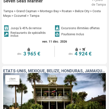
Seven Seas Mariner
de Tampa
Tampa > Grand Cayman > Montego Bay > Roatan > Belize City > Costa
Maya > Cozumel > Tampa
Jusqu'à 45% de remise
Excursions illimitées offertes
Restaurants de spécialités
Pourboires Inclus
inclus
ven. 11 déc. 2026
+
3 965 €
4 924 €
dès
dès
ÉTATS-UNIS, MEXIQUE, BELIZE, HONDURAS, JAMAÏQUE, CAÏMANS (ÎLES)