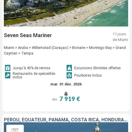
11 jours
Seven Seas Mariner
de Miami
Miami > Aruba > Willemstad (Curaçao) > Bonaire > Montego Bay > Grand
Cayman > Tampa
Jusqu'à 45% de remise
Excursions illimitées offertes
Restaurants de spécialités
Pourboires Inclus
inclus
mar. 01 déc. 2026
7 919 €
dès
PÉROU, ÉQUATEUR, PANAMA, COSTA RICA, HONDURAS, BELIZE, MEXIQUE, ÉTATS-UNIS