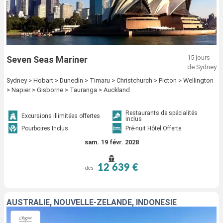
15 jours
Seven Seas Mariner
de Sydney
Sydney > Hobart > Dunedin > Timaru > Christchurch > Picton > Wellington
> Napier > Gisborne > Tauranga > Auckland
Restaurants de spécialités
Excursions illimitées offertes
inclus
Pourboires Inclus
Pré-nuit Hôtel Offerte
sam. 19 févr. 2028
12 639 €
dès
AUSTRALIE, NOUVELLE-ZÉLANDE, INDONÉSIE