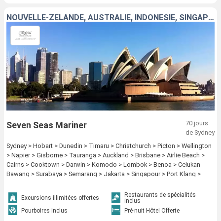
NOUVELLE-ZÉLANDE, AUSTRALIE, INDONÉSIE, SINGAPOUR, MALAISIE, THAÏLANDE, SRI LANKA, MALDIVES, SEYCHELLES, MADAGASCAR, MAURICE, FRANCE, AFRIQUE DU SUD
70 jours
Seven Seas Mariner
de Sydney
Sydney > Hobart > Dunedin > Timaru > Christchurch > Picton > Wellington
> Napier > Gisborne > Tauranga > Auckland > Brisbane > Airlie Beach >
Cairns > Cooktown > Darwin > Komodo > Lombok > Benoa > Celukan
Bawang > Surabaya > Semarang > Jakarta > Singapour > Port Klang >
Penang > Phuket > Colombo > Male > Mahe > Antisiranana > Port Louis >
Pointe des Galets > Nosy-Bé > Durban > Port Elisabeth > Mossel Bay >
Restaurants de spécialités
Excursions illimitées offertes
inclus
Cape Town
Pourboires Inclus
Pré-nuit Hôtel Offerte