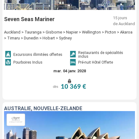
15 jours
Seven Seas Mariner
de Auckland
Auckland > Tauranga > Gisborne > Napier > Wellington > Picton > Akaroa
> Timaru > Dunedin > Hobart > Sydney
Restaurants de spécialités
Excursions illimitées offertes
inclus
Pourboires Inclus
Pré-nuit Hôtel Offerte
mar. 04 janv. 2028
10 369 €
dès
AUSTRALIE, NOUVELLE-ZÉLANDE