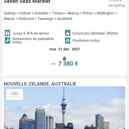
Seven Seas Mariner
de Sydney
Sydney > Hobart > Dunedin > Timaru > Akaroa > Picton > Wellington >
Napier > Gisborne > Tauranga > Auckland
Jusqu'à 45% de remise
Excursions illimitées offertes
Restaurants de spécialités
Pourboires Inclus
inclus
mar. 21 déc. 2027
7 380 €
dès
NOUVELLE-ZÉLANDE, AUSTRALIE