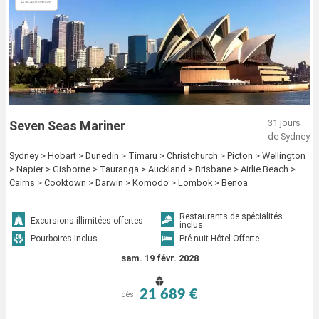
31 jours
Seven Seas Mariner
de Sydney
Sydney > Hobart > Dunedin > Timaru > Christchurch > Picton > Wellington
> Napier > Gisborne > Tauranga > Auckland > Brisbane > Airlie Beach >
Cairns > Cooktown > Darwin > Komodo > Lombok > Benoa
Restaurants de spécialités
Excursions illimitées offertes
inclus
Pourboires Inclus
Pré-nuit Hôtel Offerte
sam. 19 févr. 2028
21 689 €
dès