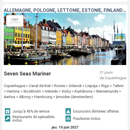
ALLEMAGNE, POLOGNE, LETTONIE, ESTONIE, FINLANDE, SUÈDE, DANEMARK, PAYS-BAS
21 jours
Seven Seas Mariner
de Copenhague
Copenhague > Canal de Kiel > Ronne > Gdansk > Liepaja > Riga > Tallinn
> Hamina > Stockholm > Helsinki > Visby > Karlskrona > Warnemunde >
Aarhus > Alborg > Hambourg > Ijmuiden (Amsterdam)
Jusqu'à 45% de remise
Excursions illimitées offertes
Restaurants de spécialités
Pourboires Inclus
inclus
jeu. 10 juin 2027