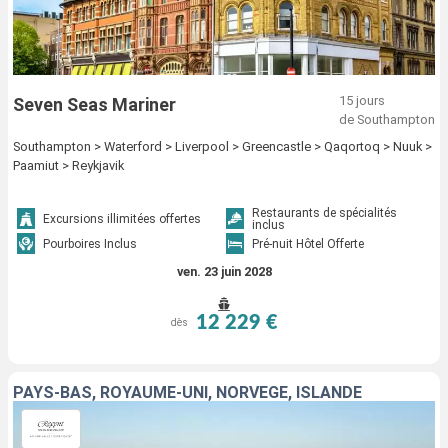
15 jours
Seven Seas Mariner
de Southampton
Southampton > Waterford > Liverpool > Greencastle > Qaqortoq > Nuuk >
Paamiut > Reykjavik
Restaurants de spécialités
Excursions illimitées offertes
inclus
Pourboires Inclus
Pré-nuit Hôtel Offerte
ven. 23 juin 2028
12 229 €
dès
PAYS-BAS, ROYAUME-UNI, NORVÈGE, ISLANDE