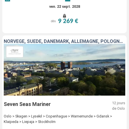
ven. 22 sept. 2028
9 269 €
dès
NORVÈGE, SUÈDE, DANEMARK, ALLEMAGNE, POLOGNE, LITUANIE, LETTONIE
12 jours
Seven Seas Mariner
de Oslo
Oslo > Skagen > Lysekil > Copenhague > Warnemunde > Gdansk >
Klaipeda > Liepaja > Stockholm