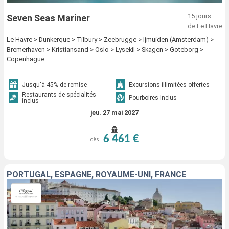
15 jours
Seven Seas Mariner
de Le Havre
Le Havre > Dunkerque > Tilbury > Zeebrugge > Ijmuiden (Amsterdam) >
Bremerhaven > Kristiansand > Oslo > Lysekil > Skagen > Goteborg >
Copenhague
Jusqu'à 45% de remise
Excursions illimitées offertes
Restaurants de spécialités
Pourboires Inclus
inclus
jeu. 27 mai 2027
6 461 €
dès
PORTUGAL, ESPAGNE, ROYAUME-UNI, FRANCE