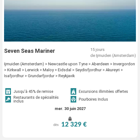
15 jours
Seven Seas Mariner
de Ijmuiden (Amsterdam)
Ijmuiden (Amsterdam) > Newcastle upon Tyne > Aberdeen > Invergordon
> Kirkwall > Lerwick > Maloy > Eidsdal > Seydisfjordhur > Akureyri >
Isafjordhur > Grundarfjordur > Reykjavik
Jusqu'à 45% de remise
Excursions illimitées offertes
Restaurants de spécialités
Pourboires Inclus
inclus
mer. 30 juin 2027
12 329 €
dès