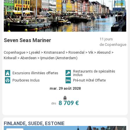
11 jours
Seven Seas Mariner
de Copenhague
Copenhague > Lysekil > Kristiansand > Rosendal > Vik > Alesund >
Kirkwall > Aberdeen > Ijmuiden (Amsterdam)
Restaurants de spécialités
Excursions illimitées offertes
inclus
Pourboires Inclus
Pré-nuit Hôtel Offerte
mar. 29 août 2028
8 709 €
dès
FINLANDE, SUÈDE, ESTONIE