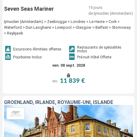
15 jours
Seven Seas Mariner
de Ijmuiden (Amsterdam)
Ijmuiden (Amsterdam) > Zeebrugge > Londres > Le Havre > Cork >
Waterford > Dun Laoghaire > Liverpool > Glasgow > Belfast > Stornoway
> Reykjavik
Restaurants de spécialités
Excursions illimitées offertes
inclus
Pourboires Inclus
Pré-nuit Hôtel Offerte
ven. 08 sept. 2028
11 839 €
dès
GRÖENLAND, IRLANDE, ROYAUME-UNI, ISLANDE