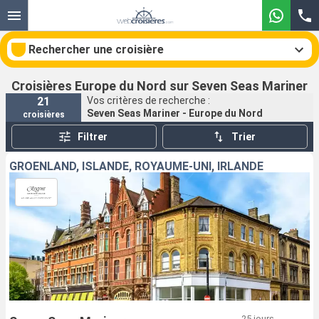
Rechercher une croisière
Croisières Europe du Nord sur Seven Seas Mariner
21
Vos critères de recherche :
Seven Seas Mariner - Europe du Nord
croisières
Nos destinations
Filtrer
Trier
Mois de départ
GRÖENLAND, ISLANDE, ROYAUME-UNI, IRLANDE
Ports
Compagnies
Rechercher
25 jours