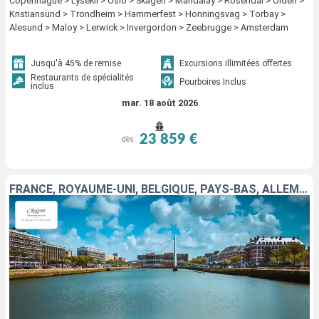
Copenhague > Lysekil > Oslo > Skagen > Mandalay > Rosendal > Olden >
Kristiansund > Trondheim > Hammerfest > Honningsvag > Torbay >
Alesund > Maloy > Lerwick > Invergordon > Zeebrugge > Amsterdam
Jusqu'à 45% de remise
Excursions illimitées offertes
Restaurants de spécialités
Pourboires Inclus
inclus
mar. 18 août 2026
23 859 €
dès
FRANCE, ROYAUME-UNI, BELGIQUE, PAYS-BAS, ALLEMAGNE, NORVÈGE, SUÈDE, DANEMARK