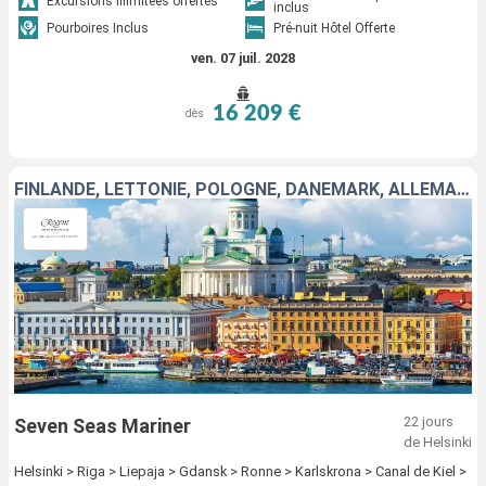
Excursions illimitées offertes
inclus
Pourboires Inclus
Pré-nuit Hôtel Offerte
ven. 07 juil. 2028
16 209 €
dès
FINLANDE, LETTONIE, POLOGNE, DANEMARK, ALLEMAGNE, SUÈDE, NORVÈGE, ROYAUME-UNI, PAYS-BAS
22 jours
Seven Seas Mariner
de Helsinki
Helsinki > Riga > Liepaja > Gdansk > Ronne > Karlskrona > Canal de Kiel >