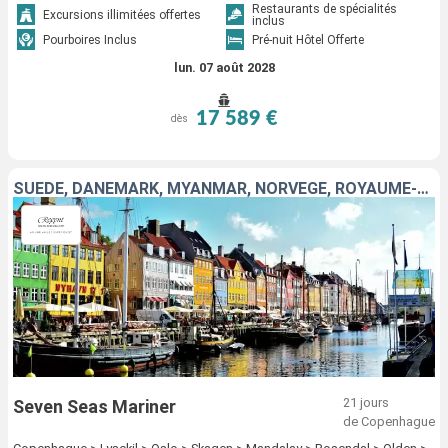
Restaurants de spécialités
Excursions illimitées offertes
inclus
Pourboires Inclus
Pré-nuit Hôtel Offerte
lun. 07 août 2028
17 589 €
dès
SUÈDE, DANEMARK, MYANMAR, NORVÈGE, ROYAUME-UNI, BELGIQUE, PAYS-BAS
21 jours
Seven Seas Mariner
de Copenhague