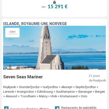
15 291 €
dès
ISLANDE, ROYAUME-UNI, NORVÈGE
21 jours
Seven Seas Mariner
de Reykjavik
Reykjavik > Grundarfjordur > Isafjordhur > Akureyri > Seydisfjordhur >
Lerwick > Invergordon > Edimbourg > Southampton > Stavanger > Bergen
> Alesund > Trondheim > Maloy > Ulvik > Kristiansand > Oslo
Restaurants de spécialités