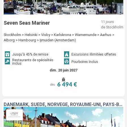
11 jours
Seven Seas Mariner
de Stockholm
Stockholm > Helsinki > Visby > Karlskrona > Warnemunde > Aarhus >
Alborg > Hambourg > Ijmuiden (Amsterdam)
Jusqu'à 45% de remise
Excursions illimitées offertes
Restaurants de spécialités
Pourboires Inclus
inclus
dim. 20 juin 2027
6 494 €
dès
DANEMARK, SUÈDE, NORVÈGE, ROYAUME-UNI, PAYS-BAS