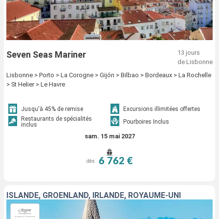
13 jours
Seven Seas Mariner
de Lisbonne
Lisbonne > Porto > La Corogne > Gijón > Bilbao > Bordeaux > La Rochelle
> St Helier > Le Havre
Jusqu'à 45% de remise
Excursions illimitées offertes
Restaurants de spécialités
Pourboires Inclus
inclus
sam. 15 mai 2027
6 762 €
dès
ISLANDE, GRÖENLAND, IRLANDE, ROYAUME-UNI