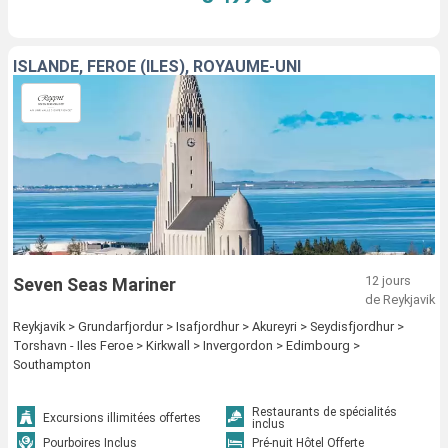
ISLANDE, FÉROÉ (ÎLES), ROYAUME-UNI
12 jours
Seven Seas Mariner
de Reykjavik
Reykjavik > Grundarfjordur > Isafjordhur > Akureyri > Seydisfjordhur >
Torshavn - Iles Feroe > Kirkwall > Invergordon > Edimbourg >
Southampton
Restaurants de spécialités
Excursions illimitées offertes
inclus
Pourboires Inclus
Pré-nuit Hôtel Offerte