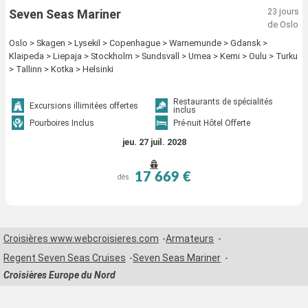
23 jours
Seven Seas Mariner
de Oslo
Oslo > Skagen > Lysekil > Copenhague > Warnemunde > Gdansk >
Klaipeda > Liepaja > Stockholm > Sundsvall > Umea > Kemi > Oulu > Turku
> Tallinn > Kotka > Helsinki
Restaurants de spécialités
Excursions illimitées offertes
inclus
Pourboires Inclus
Pré-nuit Hôtel Offerte
jeu. 27 juil. 2028
17 669 €
dès
Croisières www.webcroisieres.com
Armateurs
Regent Seven Seas Cruises
Seven Seas Mariner
Croisières Europe du Nord