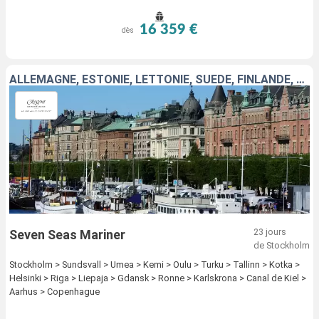
16 359 €
dès
ALLEMAGNE, ESTONIE, LETTONIE, SUÈDE, FINLANDE, DANEMARK, POLOGNE
23 jours
Seven Seas Mariner
de Stockholm
Stockholm > Sundsvall > Umea > Kemi > Oulu > Turku > Tallinn > Kotka >
Helsinki > Riga > Liepaja > Gdansk > Ronne > Karlskrona > Canal de Kiel >
Aarhus > Copenhague