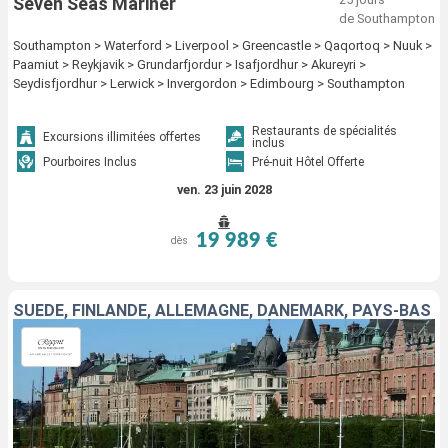
Seven Seas Mariner
de Southampton
Southampton > Waterford > Liverpool > Greencastle > Qaqortoq > Nuuk >
Paamiut > Reykjavik > Grundarfjordur > Isafjordhur > Akureyri >
Seydisfjordhur > Lerwick > Invergordon > Edimbourg > Southampton
Restaurants de spécialités
Excursions illimitées offertes
inclus
Pourboires Inclus
Pré-nuit Hôtel Offerte
ven. 23 juin 2028
19 989 €
dès
SUÈDE, FINLANDE, ALLEMAGNE, DANEMARK, PAYS-BAS