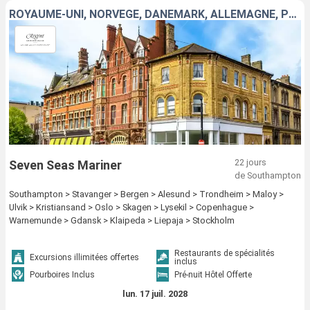
ROYAUME-UNI, NORVÈGE, DANEMARK, ALLEMAGNE, POLOGNE, LITUANIE, LETTONIE, SUÈDE
22 jours
Seven Seas Mariner
de Southampton
Southampton > Stavanger > Bergen > Alesund > Trondheim > Maloy >
Ulvik > Kristiansand > Oslo > Skagen > Lysekil > Copenhague >
Warnemunde > Gdansk > Klaipeda > Liepaja > Stockholm
Restaurants de spécialités
Excursions illimitées offertes
inclus
Pourboires Inclus
Pré-nuit Hôtel Offerte
lun. 17 juil. 2028