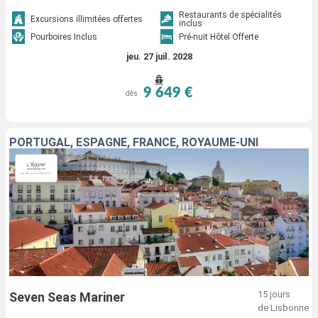
Restaurants de spécialités
Excursions illimitées offertes
inclus
Pourboires Inclus
Pré-nuit Hôtel Offerte
jeu. 27 juil. 2028
9 649 €
dès
PORTUGAL, ESPAGNE, FRANCE, ROYAUME-UNI
15 jours
Seven Seas Mariner
de Lisbonne