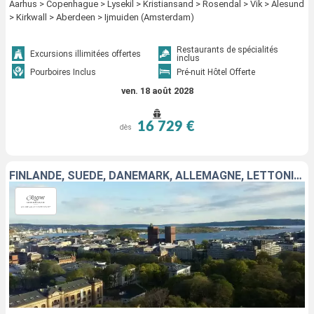
Aarhus > Copenhague > Lysekil > Kristiansand > Rosendal > Vik > Alesund
> Kirkwall > Aberdeen > Ijmuiden (Amsterdam)
Restaurants de spécialités
Excursions illimitées offertes
inclus
Pourboires Inclus
Pré-nuit Hôtel Offerte
ven. 18 août 2028
16 729 €
dès
FINLANDE, SUÈDE, DANEMARK, ALLEMAGNE, LETTONIE, NORVÈGE, ESTONIE, POLOGNE, LITUANIE