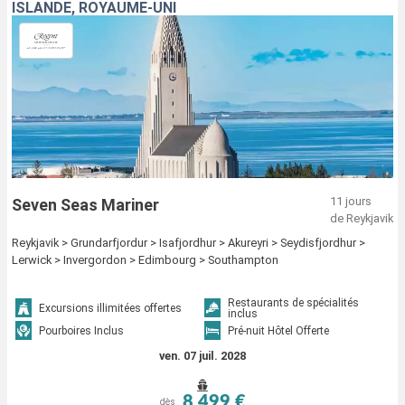
ISLANDE, ROYAUME-UNI
11 jours
Seven Seas Mariner
de Reykjavik
Reykjavik > Grundarfjordur > Isafjordhur > Akureyri > Seydisfjordhur >
Lerwick > Invergordon > Edimbourg > Southampton
Restaurants de spécialités
Excursions illimitées offertes
inclus
Pourboires Inclus
Pré-nuit Hôtel Offerte
ven. 07 juil. 2028
8 499 €
dès