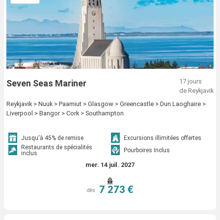
17 jours
Seven Seas Mariner
de Reykjavik
Reykjavik > Nuuk > Paamiut > Glasgow > Greencastle > Dun Laoghaire >
Liverpool > Bangor > Cork > Southampton
Jusqu'à 45% de remise
Excursions illimitées offertes
Restaurants de spécialités
Pourboires Inclus
inclus
mer. 14 juil. 2027
7 273 €
dès