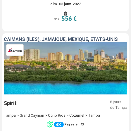
dim. 03 janv. 2027
556 €
dès
CAÏMANS (ÎLES), JAMAÏQUE, MEXIQUE, ÉTATS-UNIS
8 jours
Spirit
de Tampa
Tampa > Grand Cayman > Ocho Rios > Cozumel > Tampa
Payez en 4X