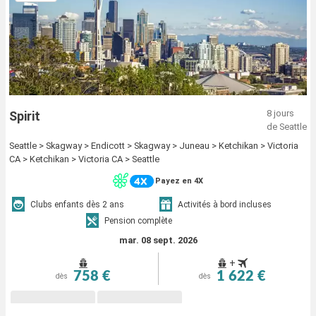
8 jours
Spirit
de Seattle
Seattle > Skagway > Endicott > Skagway > Juneau > Ketchikan > Victoria
CA > Ketchikan > Victoria CA > Seattle
Payez en 4X
Clubs enfants dès 2 ans
Activités à bord incluses
Pension complète
mar. 08 sept. 2026
+
758 €
1 622 €
dès
dès