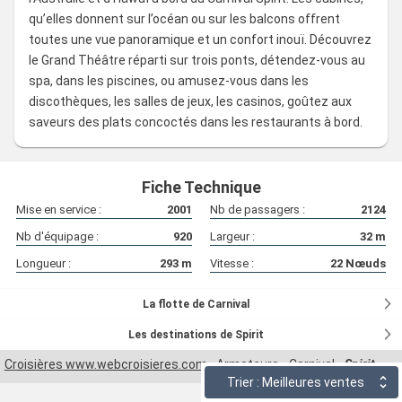
qu’elles donnent sur l’océan ou sur les balcons offrent
toutes une vue panoramique et un confort inouï. Découvrez
le Grand Théâtre réparti sur trois ponts, détendez-vous au
spa, dans les piscines, ou amusez-vous dans les
discothèques, les salles de jeux, les casinos, goûtez aux
saveurs des plats concoctés dans les restaurants à bord.
Fiche Technique
Mise en service :
2001
Nb de passagers :
2124
Nb d'équipage :
920
Largeur :
32
m
Longueur :
293
m
Vitesse :
22
Nœuds
La flotte de Carnival
Les destinations de Spirit
Croisières www.webcroisieres.com
Armateurs
Carnival
Spirit
Trier : Meilleures ventes