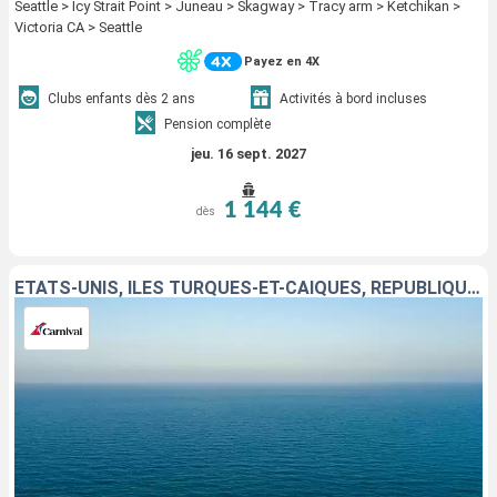
Seattle > Icy Strait Point > Juneau > Skagway > Tracy arm > Ketchikan >
Victoria CA > Seattle
Payez en 4X
Clubs enfants dès 2 ans
Activités à bord incluses
Pension complète
jeu. 16 sept. 2027
1 144 €
dès
ÉTATS-UNIS, ÎLES TURQUES-ET-CAÏQUES, RÉPUBLIQUE DOMINICAINE, PORTO RICO, SAINT-THOMAS, ARUBA, BONAIRE, JAMAÏQUE