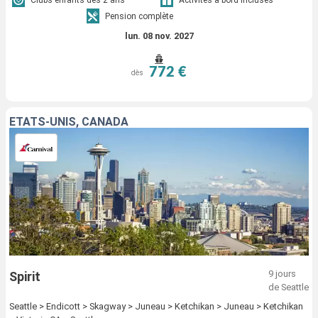
Clubs enfants dès 2 ans
Activités à bord incluses
Pension complète
lun. 08 nov. 2027
772 €
dès
ÉTATS-UNIS, CANADA
9 jours
Spirit
de Seattle
Seattle > Endicott > Skagway > Juneau > Ketchikan > Juneau > Ketchikan