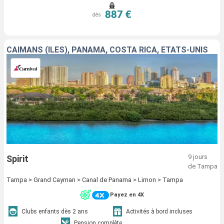
887 €
dès
CAÏMANS (ÎLES), PANAMA, COSTA RICA, ÉTATS-UNIS
9 jours
Spirit
de Tampa
Tampa > Grand Cayman > Canal de Panama > Limon > Tampa
Payez en 4X
Clubs enfants dès 2 ans
Activités à bord incluses
Pension complète