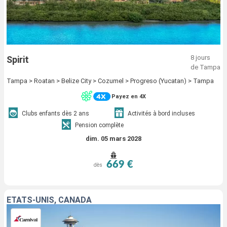
8 jours
Spirit
de Tampa
Tampa > Roatan > Belize City > Cozumel > Progreso (Yucatan) > Tampa
Payez en 4X
Clubs enfants dès 2 ans
Activités à bord incluses
Pension complète
dim. 05 mars 2028
669 €
dès
ÉTATS-UNIS, CANADA