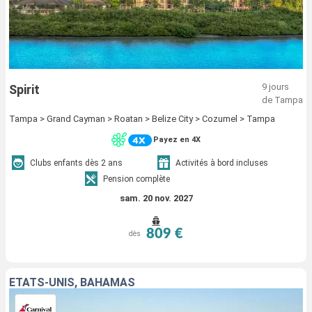
9 jours
Spirit
de Tampa
Tampa > Grand Cayman > Roatan > Belize City > Cozumel > Tampa
Payez en 4X
Clubs enfants dès 2 ans
Activités à bord incluses
Pension complète
sam. 20 nov. 2027
809 €
dès
ÉTATS-UNIS, BAHAMAS