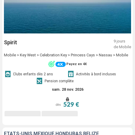
9 jours
Spirit
de Mobile
Mobile > Key West > Celebration Key > Princess Cays > Nassau > Mobile
Payez en 4X
Clubs enfants dès 2 ans
Activités à bord incluses
Pension complète
sam. 28 nov. 2026
529 €
dès
ÉTATS-UNIS,MEXIQUE,HONDURAS,BELIZE