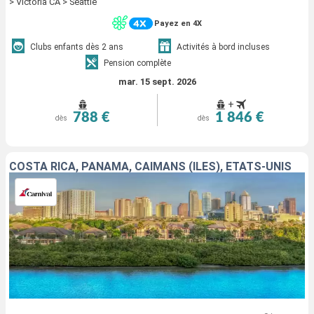
> Victoria CA > Seattle
Payez en 4X
Clubs enfants dès 2 ans
Activités à bord incluses
Pension complète
mar. 15 sept. 2026
+
788 €
1 846 €
dès
dès
COSTA RICA, PANAMA, CAÏMANS (ÎLES), ÉTATS-UNIS