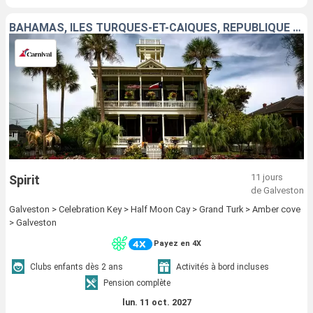
BAHAMAS, ÎLES TURQUES-ET-CAÏQUES, RÉPUBLIQUE DOMINICAINE, ÉTATS-UNIS
11 jours
Spirit
de Galveston
Galveston > Celebration Key > Half Moon Cay > Grand Turk > Amber cove
> Galveston
Payez en 4X
Clubs enfants dès 2 ans
Activités à bord incluses
Pension complète
lun. 11 oct. 2027