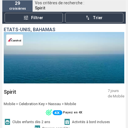
29
Vos critères de recherche :
Spirit
croisières
Filtrer
Trier
ÉTATS-UNIS, BAHAMAS
7 jours
Spirit
de Mobile
Mobile > Celebration Key > Nassau > Mobile
Payez en 4X
Clubs enfants dès 2 ans
Activités à bord incluses