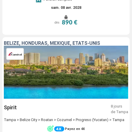
sam. 08 avr. 2028
890 €
dès
BELIZE, HONDURAS, MEXIQUE, ÉTATS-UNIS
8 jours
Spirit
de Tampa
Tampa > Belize City > Roatan > Cozumel > Progreso (Yucatan) > Tampa
Payez en 4X