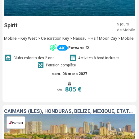
9 jours
Spirit
de Mobile
Mobile > Key West > Celebration Key > Nassau > Half Moon Cay > Mobile
Payez en 4X
Clubs enfants dès 2 ans
Activités à bord incluses
Pension complète
sam. 06 mars 2027
805 €
dès
CAÏMANS (ÎLES), HONDURAS, BELIZE, MEXIQUE, ÉTATS-UNIS