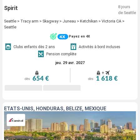
8 jours
Spirit
de Seattle
Seattle > Tracy arm > Skagway > Juneau > Ketchikan > Victoria CA >
Seattle
Payez en 4X
Clubs enfants dès 2 ans
Activités à bord incluses
Pension complète
jeu. 29 avr. 2027
+
654 €
1 618 €
dès
dès
ÉTATS-UNIS, HONDURAS, BELIZE, MEXIQUE