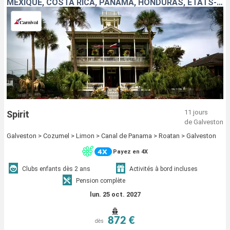
MEXIQUE, COSTA RICA, PANAMA, HONDURAS, ÉTATS-UNIS
11 jours
Spirit
de Galveston
Galveston > Cozumel > Limon > Canal de Panama > Roatan > Galveston
Payez en 4X
Clubs enfants dès 2 ans
Activités à bord incluses
Pension complète
lun. 25 oct. 2027
872 €
dès