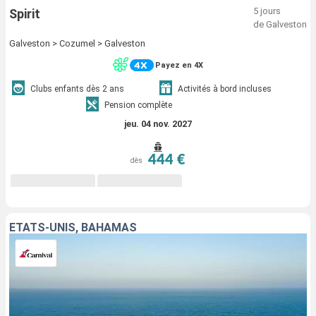
5 jours
Spirit
de Galveston
Galveston > Cozumel > Galveston
Payez en 4X
Clubs enfants dès 2 ans
Activités à bord incluses
Pension complète
jeu. 04 nov. 2027
444 €
dès
ÉTATS-UNIS, BAHAMAS