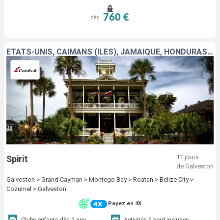
760 €
dès
ÉTATS-UNIS, CAÏMANS (ÎLES), JAMAÏQUE, HONDURAS, BELIZE, MEXIQUE
11 jours
Spirit
de Galveston
Galveston > Grand Cayman > Montego Bay > Roatan > Belize City >
Cozumel > Galveston
Payez en 4X