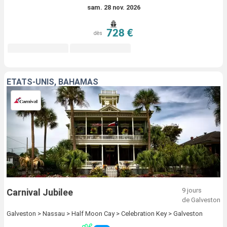
sam. 28 nov. 2026
728 €
dès
ÉTATS-UNIS, BAHAMAS
9 jours
Carnival Jubilee
de Galveston
Galveston > Nassau > Half Moon Cay > Celebration Key > Galveston