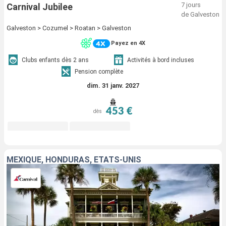
7 jours
Carnival Jubilee
de Galveston
Galveston > Cozumel > Roatan > Galveston
Payez en 4X
Clubs enfants dès 2 ans
Activités à bord incluses
Pension complète
dim. 31 janv. 2027
453 €
dès
MEXIQUE, HONDURAS, ÉTATS-UNIS