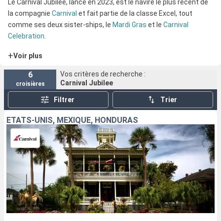
Le Carnival Jubilee, lancé en 2023, est le navire le plus récent de
la compagnie
Carnival
et fait partie de la classe Excel, tout
comme ses deux sister-ships, le
Mardi Gras
et le
Carnival
Celebration
.
+
Voir plus
6
Vos critères de recherche :
Carnival Jubilee
croisières
Filtrer
Trier
ÉTATS-UNIS, MEXIQUE, HONDURAS