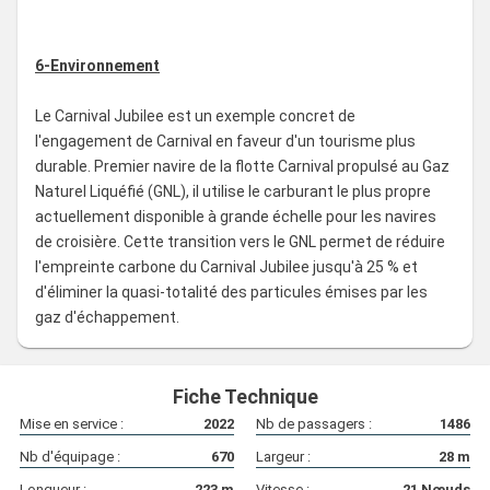
6-Environnement
Le Carnival Jubilee est un exemple concret de
l'engagement de Carnival en faveur d'un tourisme plus
durable. Premier navire de la flotte Carnival propulsé au Gaz
Naturel Liquéfié (GNL), il utilise le carburant le plus propre
actuellement disponible à grande échelle pour les navires
de croisière. Cette transition vers le GNL permet de réduire
l'empreinte carbone du Carnival Jubilee jusqu'à 25 % et
d'éliminer la quasi-totalité des particules émises par les
gaz d'échappement.
Fiche Technique
Mise en service :
2022
Nb de passagers :
1486
Nb d'équipage :
670
Largeur :
28
m
Longueur :
223
m
Vitesse :
21
Nœuds