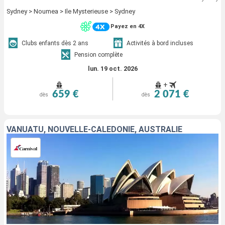
Sydney > Noumea > Ile Mysterieuse > Sydney
Payez en 4X
Clubs enfants dès 2 ans
Activités à bord incluses
Pension complète
lun. 19 oct. 2026
+
659 €
2 071 €
dès
dès
VANUATU, NOUVELLE-CALÉDONIE, AUSTRALIE