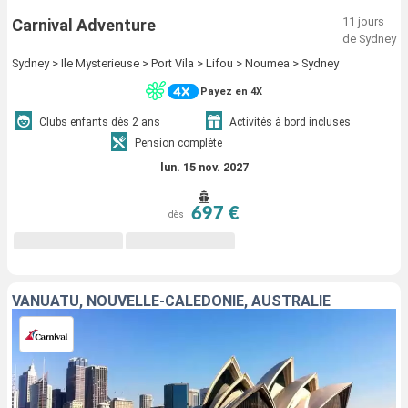
11 jours
Carnival Adventure
de Sydney
Sydney > Ile Mysterieuse > Port Vila > Lifou > Noumea > Sydney
Payez en 4X
Clubs enfants dès 2 ans
Activités à bord incluses
Pension complète
lun. 15 nov. 2027
697 €
dès
VANUATU, NOUVELLE-CALÉDONIE, AUSTRALIE