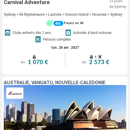
13 jours
Carnival Adventure
de Sydney
Sydney > Ile Mysterieuse > Lautoka > Dravuni Island > Noumea > Sydney
Payez en 4X
Clubs enfants dès 2 ans
Activités à bord incluses
Pension complète
lun. 26 avr. 2027
+
1 070 €
2 573 €
dès
dès
AUSTRALIE, VANUATU, NOUVELLE-CALÉDONIE