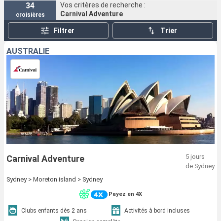
34
Vos critères de recherche :
Carnival Adventure
croisières
Filtrer
Trier
AUSTRALIE
5 jours
Carnival Adventure
de Sydney
Sydney > Moreton island > Sydney
Payez en 4X
Clubs enfants dès 2 ans
Activités à bord incluses