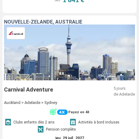
1 841 €
dès
NOUVELLE-ZÉLANDE, AUSTRALIE
5 jours
Carnival Adventure
de Adelaide
Auckland > Adelaide > Sydney
Payez en 4X
Clubs enfants dès 2 ans
Activités à bord incluses
Pension complète
jeu. 29 juil. 2027