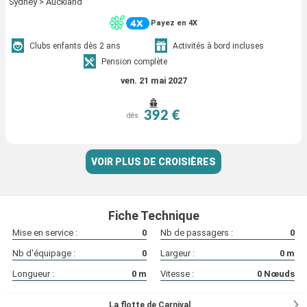
Sydney > Auckland
Payez en 4X
Clubs enfants dès 2 ans
Activités à bord incluses
Pension complète
ven. 21 mai 2027
392 €
dès
VOIR PLUS DE CROISIÈRES
Fiche Technique
Mise en service :
0
Nb de passagers :
0
Nb d'équipage :
0
Largeur :
0
m
Longueur :
0
m
Vitesse :
0
Nœuds
La flotte de Carnival