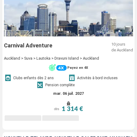
10 jours
Carnival Adventure
de Auckland
Auckland > Suva > Lautoka > Dravuni Island > Auckland
Payez en 4X
Clubs enfants dès 2 ans
Activités à bord incluses
Pension complète
mar. 06 juil. 2027
1 314 €
dès