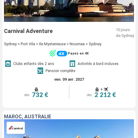
10 jours
Carnival Adventure
de Sydney
Sydney > Port Vila > Ile Mysterieuse > Noumea > Sydney
Payez en 4X
Clubs enfants dès 2 ans
Activités à bord incluses
Pension complète
ven. 09 avr. 2027
+
732 €
2 212 €
dès
dès
MAROC, AUSTRALIE