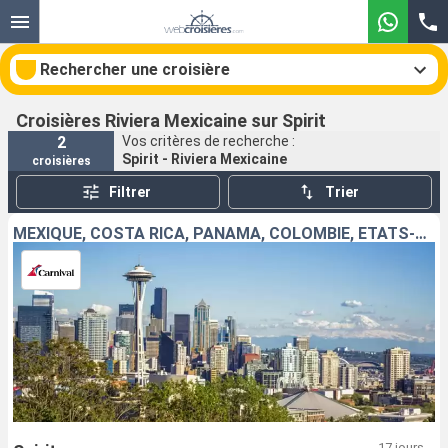
Rechercher une croisière
Croisières Riviera Mexicaine sur Spirit
2
Vos critères de recherche :
Spirit - Riviera Mexicaine
croisières
Nos destinations
Filtrer
Trier
Mois de départ
MEXIQUE, COSTA RICA, PANAMA, COLOMBIE, ÉTATS-UNIS
Ports
Compagnies
Rechercher
17 jours