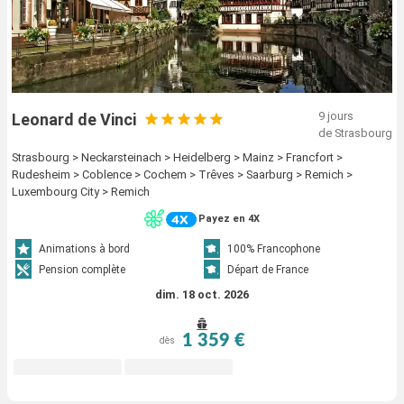
9 jours
Leonard de Vinci
de Strasbourg
Strasbourg > Neckarsteinach > Heidelberg > Mainz > Francfort >
Rudesheim > Coblence > Cochem > Trêves > Saarburg > Remich >
Luxembourg City > Remich
Payez en 4X
Animations à bord
100% Francophone
Pension complète
Départ de France
dim. 18 oct. 2026
1 359 €
dès