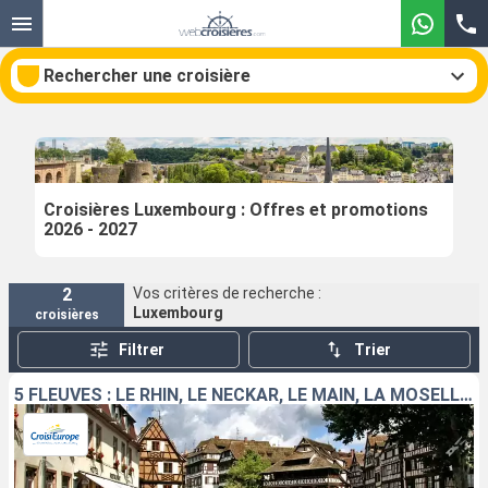
Rechercher une croisière
Nos destinations
Croisières Luxembourg : Offres et promotions
2026 - 2027
Mois de départ
2
Vos critères de recherche :
Ports
Compagnies
Luxembourg
croisières
Rechercher
Filtrer
Trier
5 FLEUVES : LE RHIN, LE NECKAR, LE MAIN, LA MOSELLE ET LA SARRE