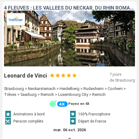
4 FLEUVES : LES VALLÉES DU NECKAR, DU RHIN ROMANTIQUE, DE LA MOSELLE ET DE LA SARRE
7 jours
Leonard de Vinci
de Strasbourg
Strasbourg > Neckarsteinach > Heidelberg > Rudesheim > Cochem >
Trêves > Saarburg > Remich > Luxembourg City > Remich
Payez en 4X
Animations à bord
100% Francophone
Pension complète
Départ de France
mar. 06 oct. 2026