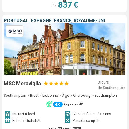
837 €
dès
PORTUGAL, ESPAGNE, FRANCE, ROYAUME-UNI
8 jours
MSC Meraviglia
de Southampton
Southampton > Brest > Lisbonne > Vigo > Cherbourg > Southampton
Payez en 4X
Internet à bord
Clubs Enfants dès 3 ans
Enfants Gratuits*
Pension complète
sam. 23 sept. 2028