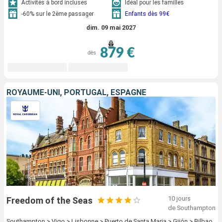
Activités à bord incluses
Idéal pour les familles
-60% sur le 2ème passager
Enfants dès 99€
dim. 09 mai 2027
879 €
dès
ROYAUME-UNI, PORTUGAL, ESPAGNE
10 jours
Freedom of the Seas
de Southampton
Southampton > Vigo > Lisbonne > Puerto de Santa Maria > Gijón > Bilbao