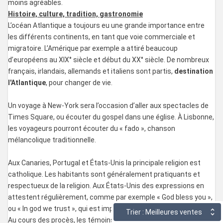
moins agréables.
Histoire, culture, tradition, gastronomie
L’océan Atlantique a toujours eu une grande importance entre
les différents continents, en tant que voie commerciale et
migratoire. L’Amérique par exemple a attiré beaucoup
d’européens au XIX° siècle et début du XX° siècle. De nombreux
français, irlandais, allemands et italiens sont partis,
destination
l'Atlantique
, pour changer de vie.
Un voyage à New-York sera l’occasion d’aller aux spectacles de
Times Square, ou écouter du gospel dans une église. À Lisbonne,
les voyageurs pourront écouter du « fado », chanson
mélancolique traditionnelle.
Aux Canaries, Portugal et États-Unis la principale religion est
catholique. Les habitants sont généralement pratiquants et
respectueux de la religion. Aux États-Unis des expressions en
attestent régulièrement, comme par exemple « God bless you »,
ou « In god we trust », qui est imprimé sur les billets de banque.
Trier : Meilleures ventes
Au cours des procès, les témoins jurent sur la bible, et dans tous