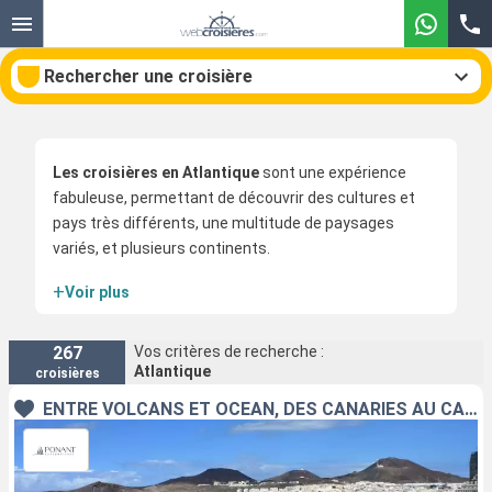
Rechercher une croisière
Les croisières en Atlantique
sont une expérience
Nos destinations
fabuleuse, permettant de découvrir des cultures et
pays très différents, une multitude de paysages
Mois de départ
variés, et plusieurs continents.
+
Voir plus
Ports
Compagnies
Les voyages se font au départ de plusieurs villes,
comme
Southampton
en Angleterre, en passant par la
Rechercher
Manche, Nantes en France, Dakar au Sénégal, ou
267
Vos critères de recherche :
Atlantique
croisières
même de Méditerranée. Des voyages au long cours, ou
dans un périmètre plus réduit, certains restant sur le
ENTRE VOLCANS ET OCÉAN, DES CANARIES AU CAP-VERT
même continent, et d’autres accostant sur plusieurs.