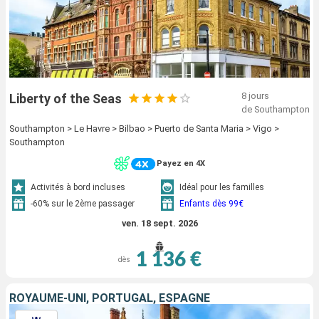
8 jours
Liberty of the Seas
de Southampton
Southampton > Le Havre > Bilbao > Puerto de Santa Maria > Vigo >
Southampton
Payez en 4X
Activités à bord incluses
Idéal pour les familles
-60% sur le 2ème passager
Enfants dès 99€
ven. 18 sept. 2026
1 136 €
dès
ROYAUME-UNI, PORTUGAL, ESPAGNE