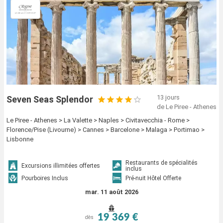
13 jours
Seven Seas Splendor
de Le Piree - Athenes
Le Piree - Athenes > La Valette > Naples > Civitavecchia - Rome >
Florence/Pise (Livourne) > Cannes > Barcelone > Malaga > Portimao >
Lisbonne
Restaurants de spécialités
Excursions illimitées offertes
inclus
Pourboires Inclus
Pré-nuit Hôtel Offerte
mar. 11 août 2026
19 369 €
dès