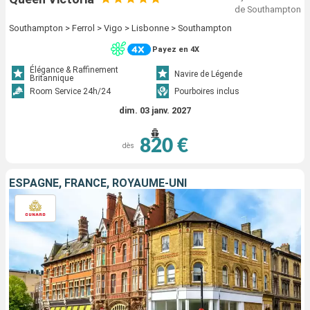
de Southampton
Southampton > Ferrol > Vigo > Lisbonne > Southampton
Payez en 4X
Élégance & Raffinement
Navire de Légende
Britannique
Room Service 24h/24
Pourboires inclus
dim. 03 janv. 2027
820 €
dès
ESPAGNE, FRANCE, ROYAUME-UNI