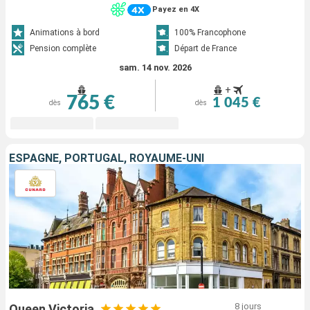
Payez en 4X
Animations à bord
100% Francophone
Pension complète
Départ de France
sam. 14 nov. 2026
+
765 €
1 045 €
dès
dès
ESPAGNE, PORTUGAL, ROYAUME-UNI
8 jours
Queen Victoria