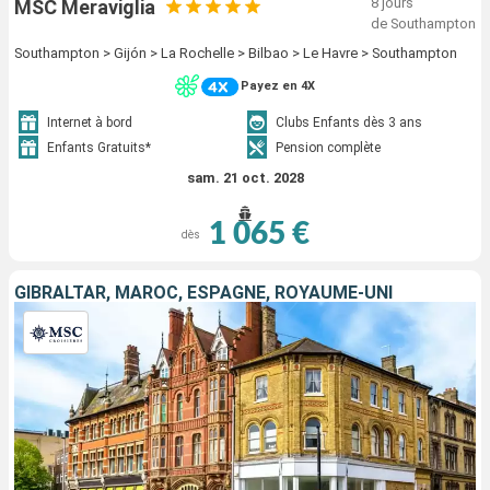
8 jours
MSC Meraviglia
de Southampton
Southampton > Gijón > La Rochelle > Bilbao > Le Havre > Southampton
Payez en 4X
Internet à bord
Clubs Enfants dès 3 ans
Enfants Gratuits*
Pension complète
sam. 21 oct. 2028
1 065 €
dès
GIBRALTAR, MAROC, ESPAGNE, ROYAUME-UNI