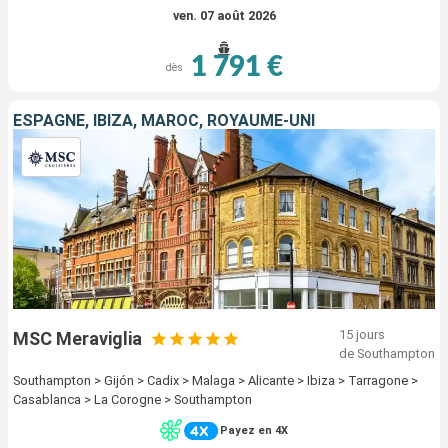
ven. 07 août 2026
1 791 €
dès
ESPAGNE, IBIZA, MAROC, ROYAUME-UNI
15 jours
MSC Meraviglia
de Southampton
Southampton > Gijón > Cadix > Malaga > Alicante > Ibiza > Tarragone >
Casablanca > La Corogne > Southampton
Payez en 4X