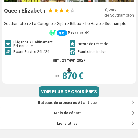
8 jours
Queen Elizabeth
de Southampton
Southampton > La Corogne > Gijón > Bilbao > Le Havre > Southampton
Payez en 4X
Élégance & Raffinement
Navire de Légende
Britannique
Room Service 24h/24
Pourboires inclus
dim. 21 févr. 2027
870 €
dès
VOIR PLUS DE CROISIÈRES
Bateaux de croisières Atlantique
Mois de départ
Liens utiles