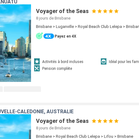
ANUATU
Voyager of the Seas
8 jours
de Brisbane
Brisbane > Luganville > Royal Beach Club Lelepa > Brisba
Payez en 4X
Activités à bord incluses
Idéal pour les fam
Pension complète
VELLE-CALÉDONIE, AUSTRALIE
Voyager of the Seas
8 jours
de Brisbane
Brisbane > Royal Beach Club Lelepa > Lifou > Brisbane