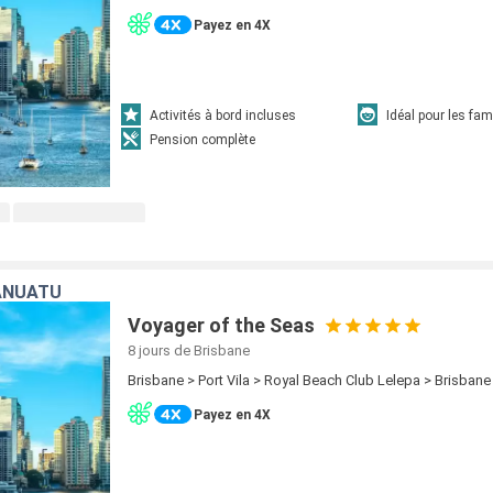
Payez en 4X
Activités à bord incluses
Idéal pour les fam
Pension complète
ANUATU
Voyager of the Seas
8 jours
de Brisbane
Brisbane > Port Vila > Royal Beach Club Lelepa > Brisbane
Payez en 4X