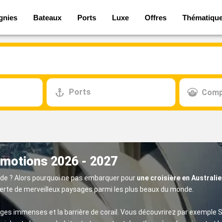
gnies
Bateaux
Ports
Luxe
Offres
Thématiqu
Ports
Comp
romotions 2026 - 2027
nde ? Alors pourquoi ne pas embarquer pour
une croisière en Australie
erte de merveilleux paysages parmi les plus beaux du monde.
ages immenses et la barrière de corail. Vous découvrirez par exemple S