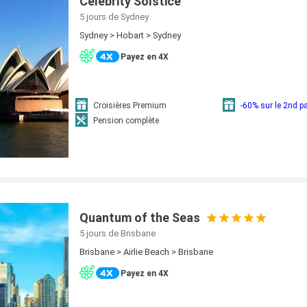
Celebrity Solstice
5 jours
de Sydney
Sydney > Hobart > Sydney
Payez en 4X
Croisières Premium
-60% sur le 2nd 
Pension complète
Quantum of the Seas
5 jours
de Brisbane
Brisbane > Airlie Beach > Brisbane
Payez en 4X