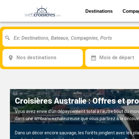
Destinations
Compa
Nos destinations
Mois de départ
Croisières Australie : Offres et p
Vous avez envie d'un dépaysement total à l'autre bout du mo
dans une ambiance chaleureuse que vous partirez à la découv
Dans un décor encore sauvage, les forêts jonglent avec les pl