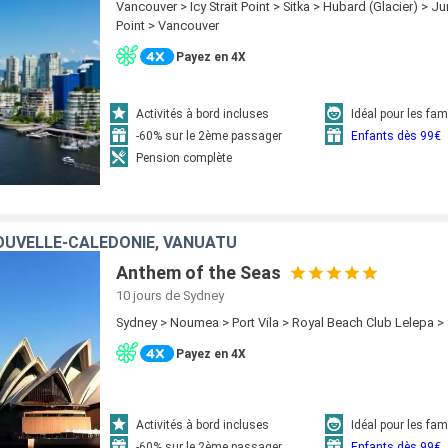
Vancouver > Icy Strait Point > Sitka > Hubard (Glacier) > J
Point > Vancouver
Payez en 4X
Activités à bord incluses
Idéal pour les fam
-60% sur le 2ème passager
Enfants dès 99€
Pension complète
OUVELLE-CALÉDONIE, VANUATU
Anthem of the Seas
10 jours
de Sydney
Sydney > Noumea > Port Vila > Royal Beach Club Lelepa >
Payez en 4X
Activités à bord incluses
Idéal pour les fam
-60% sur le 2ème passager
Enfants dès 99€