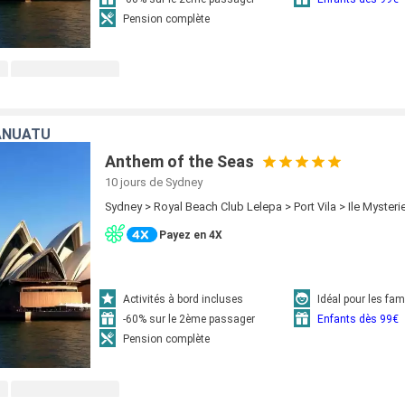
Pension complète
ANUATU
Anthem of the Seas
10 jours
de Sydney
Sydney > Royal Beach Club Lelepa > Port Vila > Ile Myster
Payez en 4X
Activités à bord incluses
Idéal pour les fam
-60% sur le 2ème passager
Enfants dès 99€
Pension complète