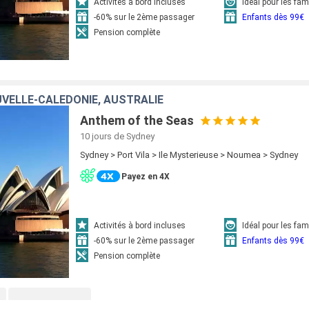
Activités à bord incluses
Idéal pour les fam
-60% sur le 2ème passager
Enfants dès 99€
Pension complète
VELLE-CALÉDONIE, AUSTRALIE
Anthem of the Seas
10 jours
de Sydney
Sydney > Port Vila > Ile Mysterieuse > Noumea > Sydney
Payez en 4X
Activités à bord incluses
Idéal pour les fam
-60% sur le 2ème passager
Enfants dès 99€
Pension complète