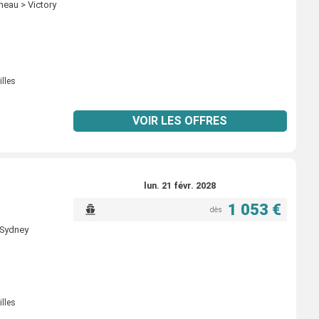
uneau > Victory
illes
VOIR LES OFFRES
lun. 21 févr. 2028
1 053 €
dès
 Sydney
illes