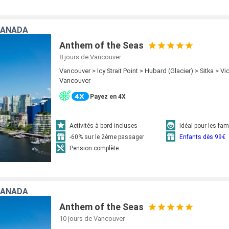
CANADA
Anthem of the Seas
8 jours
de Vancouver
Vancouver > Icy Strait Point > Hubard (Glacier) > Sitka > Vi
Vancouver
Payez en 4X
Activités à bord incluses
Idéal pour les fam
-60% sur le 2ème passager
Enfants dès 99€
Pension complète
CANADA
Anthem of the Seas
10 jours
de Vancouver