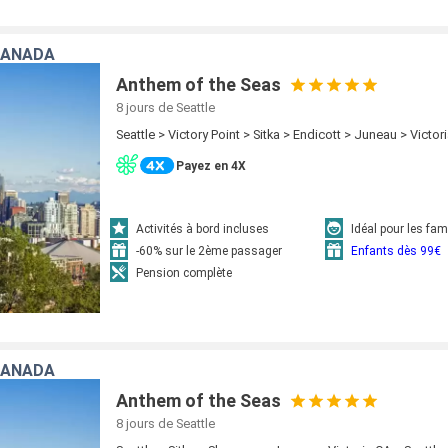
CANADA
Anthem of the Seas
8 jours
de Seattle
Seattle > Victory Point > Sitka > Endicott > Juneau > Victor
Payez en 4X
Activités à bord incluses
Idéal pour les fam
-60% sur le 2ème passager
Enfants dès 99€
Pension complète
CANADA
Anthem of the Seas
8 jours
de Seattle