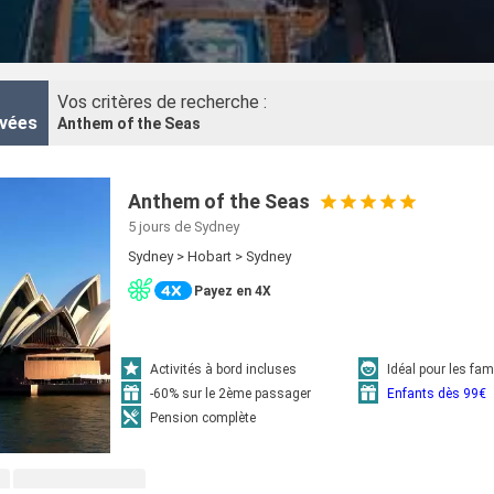
Vos critères de recherche :
vées
Anthem of the Seas
Anthem of the Seas
5 jours
de Sydney
Sydney > Hobart > Sydney
Payez en 4X
Activités à bord incluses
Idéal pour les fam
-60% sur le 2ème passager
Enfants dès 99€
Pension complète