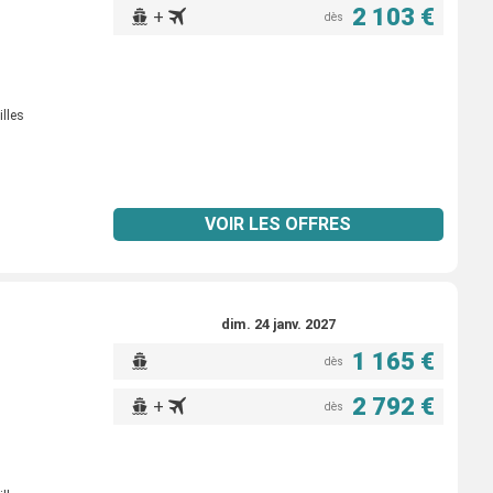
2 103 €
+
dès
illes
VOIR LES OFFRES
dim. 24 janv. 2027
1 165 €
dès
2 792 €
+
dès