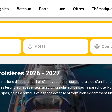
gnies
Bateaux
Ports
Luxe
Offres
Thématiqu
Ports
Comp
roisières 2026 - 2027
 matière d'équipement et d'innovations en surprendra plus d'un. Pendan
 testeront leur apesanteur avec un simulateur de saut à parachute. P
acuzzi, spas, bains à remous et espace détente offrent bien évidemmen