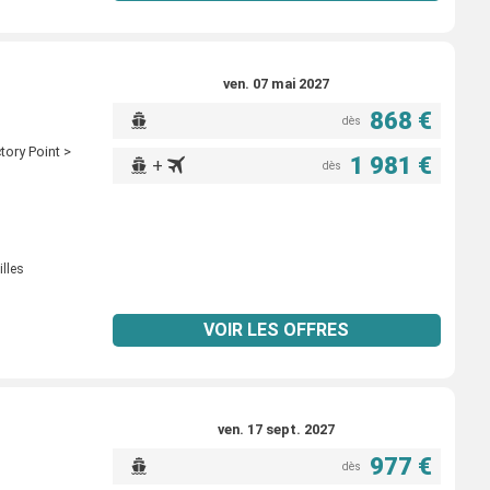
ven. 07 mai 2027
868 €
dès
ctory Point >
1 981 €
+
dès
illes
VOIR LES OFFRES
ven. 17 sept. 2027
977 €
dès