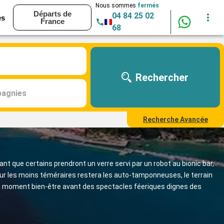
Nous sommes
fermés
Départs de
04 84 25 02
es
France
68
Rechercher
agnies
Recherche Avancée
t que certains prendront un verre servi par un robot au bionic bar,
our les moins téméraires restera les auto-tamponneuses, le terrain
t un moment bien-être avant des spectacles féeriques dignes des