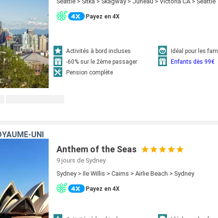
Seattle > Sitka > Skagway > Juneau > Victoria CA > Seattle
Payez en 4X
Activités à bord incluses
Idéal pour les fam
-60% sur le 2ème passager
Enfants dès 99€
Pension complète
OYAUME-UNI
Anthem of the Seas
9 jours
de Sydney
Sydney > Ile Willis > Cairns > Airlie Beach > Sydney
Payez en 4X