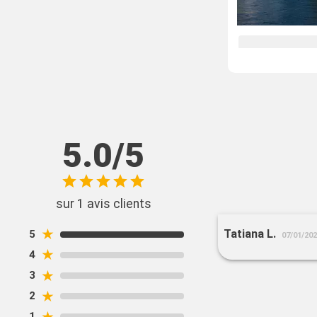
5.0/5
sur 1 avis clients
★
Tatiana L.
5
07/01/20
★
4
★
3
★
2
★
1