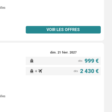
illes
VOIR LES OFFRES
dim. 21 févr. 2027
999 €
dès
2 430 €
+
dès
illes