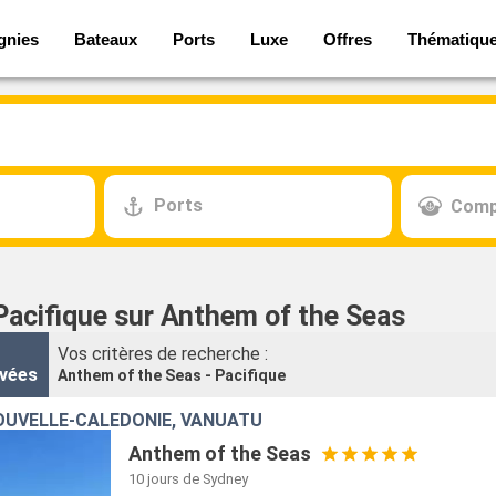
gnies
Bateaux
Ports
Luxe
Offres
Thématiqu
Ports
Comp
Pacifique sur Anthem of the Seas
Vos critères de recherche :
vées
Anthem of the Seas - Pacifique
OUVELLE-CALÉDONIE, VANUATU
Anthem of the Seas
10 jours
de Sydney