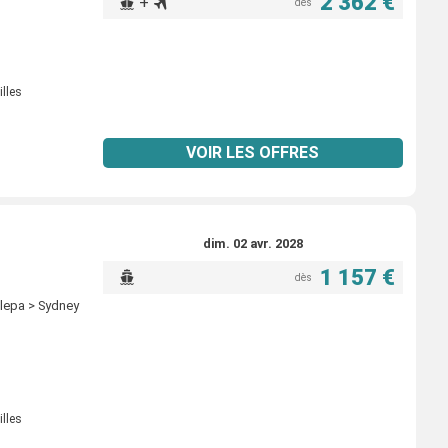
2 362 €
+
dès
illes
VOIR LES OFFRES
dim. 02 avr. 2028
1 157 €
dès
elepa > Sydney
illes