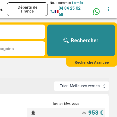
Nous sommes
fermés
Départs de
04 84 25 02
es
France
68
Rechercher
agnies
Recherche Avancée
Trier : Meilleures ventes
lun. 21 févr. 2028
953 €
dès